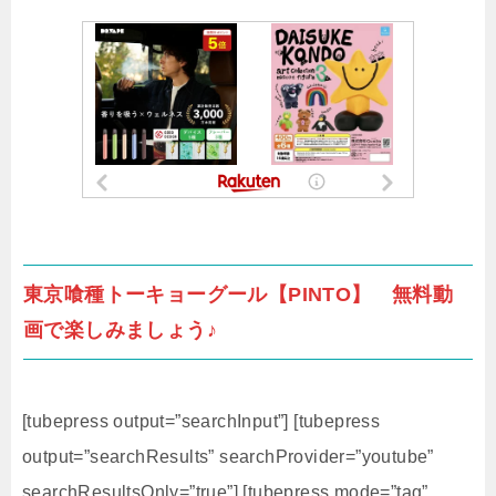
東京喰種トーキョーグール【PINTO】 無料動
画で楽しみましょう♪
[tubepress output=”searchInput”] [tubepress
output=”searchResults” searchProvider=”youtube”
searchResultsOnly=”true”] [tubepress mode=”tag”