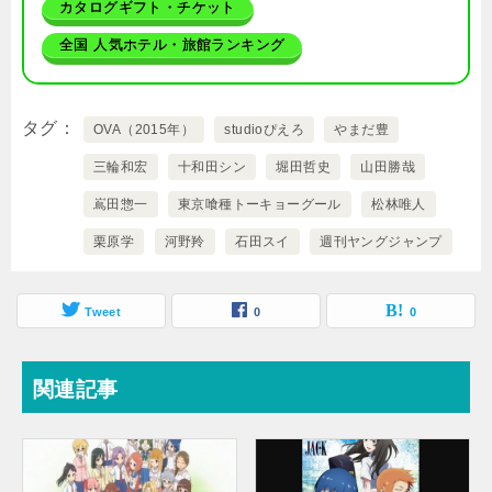
カタログギフト・チケット
全国 人気ホテル・旅館ランキング
タグ
OVA（2015年）
studioぴえろ
やまだ豊
三輪和宏
十和田シン
堀田哲史
山田勝哉
嶌田惣一
東京喰種トーキョーグール
松林唯人
栗原学
河野羚
石田スイ
週刊ヤングジャンプ
Tweet
0
0
関連記事