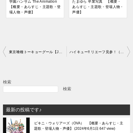
学園ハンサム The Animation
たまゆら 卒業写真 【概要・
【概要・あらすじ・主題歌・登
あらすじ・主題歌・登場人物・
場人物・声優】
声優】
投
東京喰種トーキョーグール【JACK】 【概要・あらすじ・主題歌・登場人物・声優】
ハイキュー!! リエーフ見参！（OVA） 【概要・あらすじ・主題歌・登場人物・声優】
稿
ナ
ビ
検索
ゲ
検索
ー
シ
最新の投稿です♪
ョ
ビキニ・ウォリアーズ（OVA） 【概要・あらすじ・主
ン
題歌・登場人物・声優】
2024年6月1日 647 view