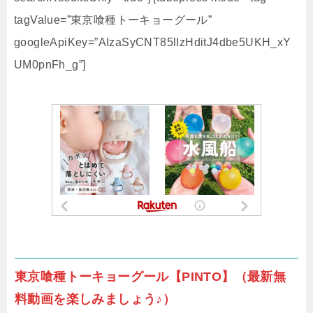
tagValue=”東京喰種トーキョーグール”
googleApiKey=”AIzaSyCNT85lIzHditJ4dbe5UKH_xY
UM0pnFh_g”]
東京喰種トーキョーグール【PINTO】（最新無
料動画を楽しみましょう♪）