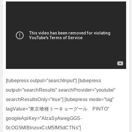
[tubepress output=”searchInput”] [tubepress
output=”searchResults” searchProvider=”youtube”
searchResultsOnly=”true”] [tubepress mode=”tag”
tagValue=”東京喰種トーキョーグール PINTO”
googleApiKey=”AIzaSyAwegGGS-
0cOG5MlBInzoxCcM5fM5dCTNs”]