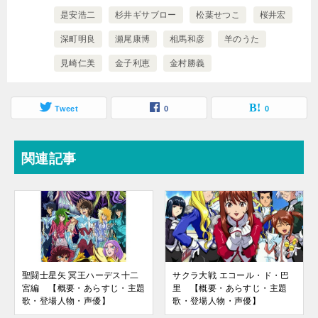
是安浩二
杉井ギサブロー
松葉せつこ
桜井宏
深町明良
瀬尾康博
相馬和彦
羊のうた
見崎仁美
金子利恵
金村勝義
Tweet
0
0
関連記事
聖闘士星矢 冥王ハーデス十二
サクラ大戦 エコール・ド・巴
宮編 【概要・あらすじ・主題
里 【概要・あらすじ・主題
歌・登場人物・声優】
歌・登場人物・声優】