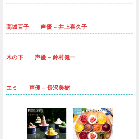
高城百子 声優 – 井上喜久子
木の下 声優 – 鈴村健一
エミ 声優 – 長沢美樹