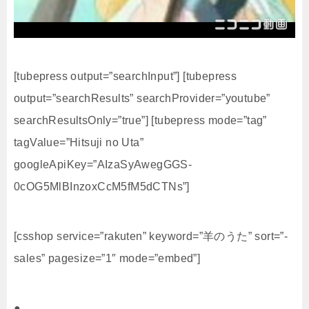
[tubepress output=”searchInput”] [tubepress
output=”searchResults” searchProvider=”youtube”
searchResultsOnly=”true”] [tubepress mode=”tag”
tagValue=”Hitsuji no Uta”
googleApiKey=”AIzaSyAwegGGS-
0cOG5MlBInzoxCcM5fM5dCTNs”]
[csshop service=”rakuten” keyword=”羊のうた” sort=”-
sales” pagesize=”1″ mode=”embed”]
●