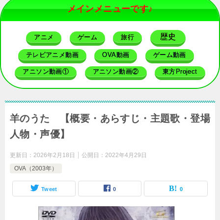
メインメニューです♪
歴史
アニメ
ゲーム
旅行
テレビアニメ動画
OVA動画
ゲーム動画
アニソン動画①
アニソン動画②
東方Project
羊のうた 【概要・あらすじ・主題歌・登場
人物・声優】
更新日：
2026年2月18日
公開日：
2022年4月29日
OVA（2003年）
Tweet
0
0