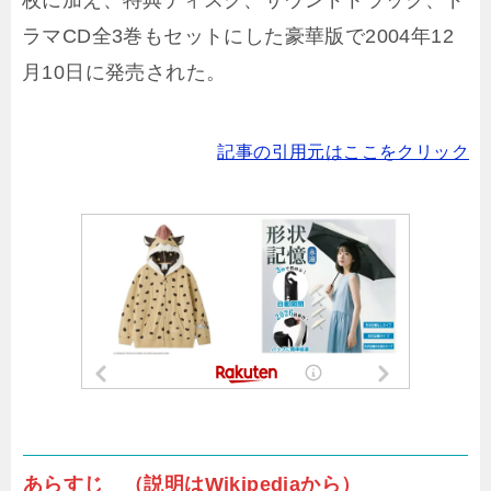
枚に加え、特典ディスク、サウンドトラック、ド
ラマCD全3巻もセットにした豪華版で2004年12
月10日に発売された。
記事の引用元はここをクリック
あらすじ （説明はWikipediaから）