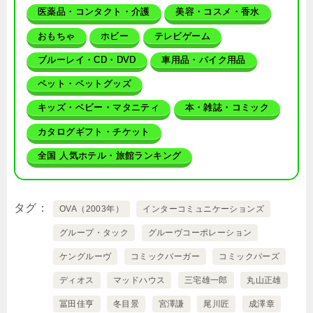
医薬品・コンタクト・介護
美容・コスメ・香水
おもちゃ
ホビー
テレビゲーム
ブルーレイ・CD・DVD
車用品・バイク用品
ペット・ペットグッズ
キッズ・ベビー・マタニティ
本・雑誌・コミック
カタログギフト・チケット
全国 人気ホテル・旅館ランキング
タグ
OVA（2003年）
インターコミュニケーションズ
グループ・タック
グルーヴコーポレーション
ケングルーヴ
コミックバーガー
コミックバーズ
ディオス
マッドハウス
三宅雄一郎
丸山正雄
冨田佳亨
冬目景
宮澤謙
尾川匠
成澤章