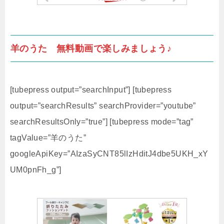
羊のうた 無料動画で楽しみましょう♪
[tubepress output=”searchInput”] [tubepress
output=”searchResults” searchProvider=”youtube”
searchResultsOnly=”true”] [tubepress mode=”tag”
tagValue=”羊のうた”
googleApiKey=”AIzaSyCNT85lIzHditJ4dbe5UKH_xY
UM0pnFh_g”]