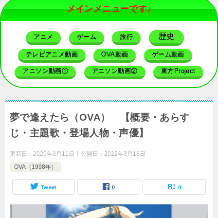
メインメニューです♪
歴史
アニメ
ゲーム
旅行
テレビアニメ動画
OVA動画
ゲーム動画
アニソン動画①
アニソン動画②
東方Project
夢で逢えたら（OVA） 【概要・あらす
じ・主題歌・登場人物・声優】
更新日：
2026年3月11日
公開日：
2022年3月18日
OVA（1998年）
Tweet
0
0