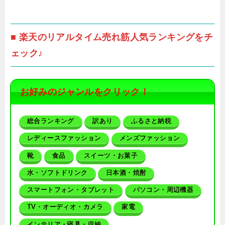
■ 楽天のリアルタイム売れ筋人気ランキングをチ
ェック♪
お好みのジャンルをクリック！
総合ランキング
訳あり
ふるさと納税
レディースファッション
メンズファッション
靴
食品
スイーツ・お菓子
水・ソフトドリンク
日本酒・焼酎
スマートフォン・タブレット
パソコン・周辺機器
TV・オーディオ・カメラ
家電
インテリア・寝具・収納