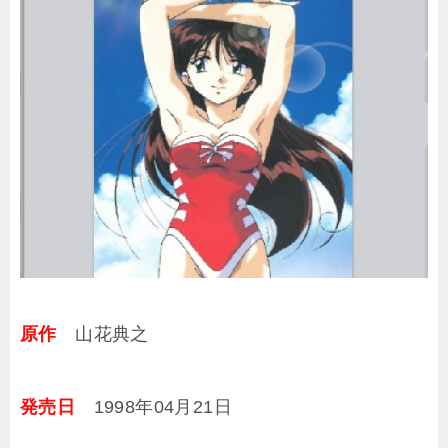
原作
山花典之
発売日
1998年04月21日