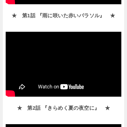
★ 第1話 『雨に咲いた赤いパラソル』 ★
★ 第2話 『きらめく夏の夜空に』 ★