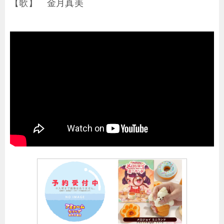
【歌】 金月真美