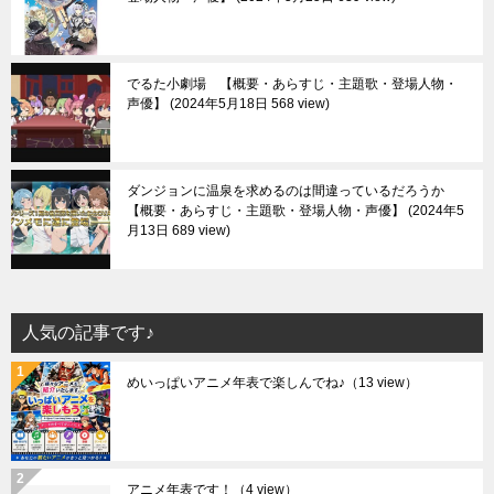
でるた小劇場 【概要・あらすじ・主題歌・登場人物・
声優】
2024年5月18日 568 view
ダンジョンに温泉を求めるのは間違っているだろうか
【概要・あらすじ・主題歌・登場人物・声優】
2024年5
月13日 689 view
人気の記事です♪
めいっぱいアニメ年表で楽しんでね♪
（13 view）
アニメ年表です！
（4 view）