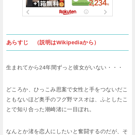
あらすじ （説明はWikipediaから）
生まれてから24年間ずっと彼女がいない・・・
どころか、ひっこみ思案で女性と手をつないだこ
ともないほど奥手のフグ野マスオは、ふとしたこ
とで知り合った潮崎渚に一目ぼれ。
なんとか渚を恋人にしたいと奮闘するのだが、そ