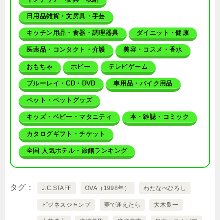
日用品雑貨・文房具・手芸
キッチン用品・食器・調理器具
ダイエット・健康
医薬品・コンタクト・介護
美容・コスメ・香水
おもちゃ
ホビー
テレビゲーム
ブルーレイ・CD・DVD
車用品・バイク用品
ペット・ペットグッズ
キッズ・ベビー・マタニティ
本・雑誌・コミック
カタログギフト・チケット
全国 人気ホテル・旅館ランキング
タグ
J.C.STAFF
OVA（1998年）
わたなべひろし
ビジネスジャンプ
夢で逢えたら
大木良一