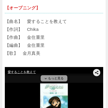
【オープニング】
【曲名】 愛することを教えて
【作詞】 Chika
【作曲】 金住重里
【編曲】 金住重里
【歌】 金月真美