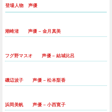
登場人物 声優
潮崎渚 声優 – 金月真美
フグ野マスオ 声優 – 結城比呂
磯辺波子 声優 – 松本梨香
浜岡美帆 声優 – 小西寛子