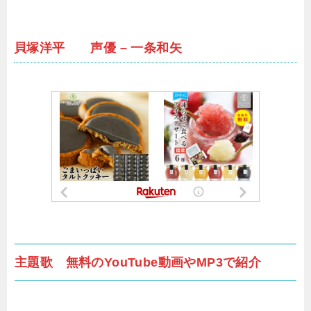
貝塚洋平 声優 – 一条和矢
主題歌 無料のYouTube動画やMP3で紹介