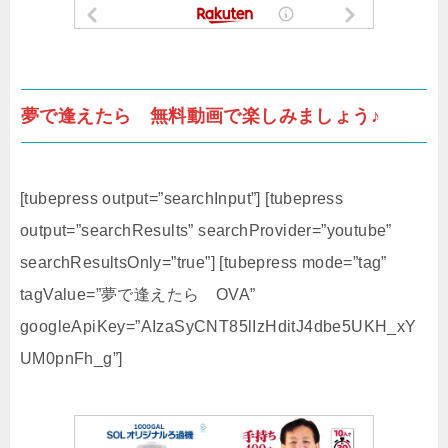
夢で逢えたら 無料動画で楽しみましょう♪
[tubepress output=”searchInput”] [tubepress
output=”searchResults” searchProvider=”youtube”
searchResultsOnly=”true”] [tubepress mode=”tag”
tagValue=”夢で逢えたら OVA”
googleApiKey=”AIzaSyCNT85lIzHditJ4dbe5UKH_xY
UM0pnFh_g”]