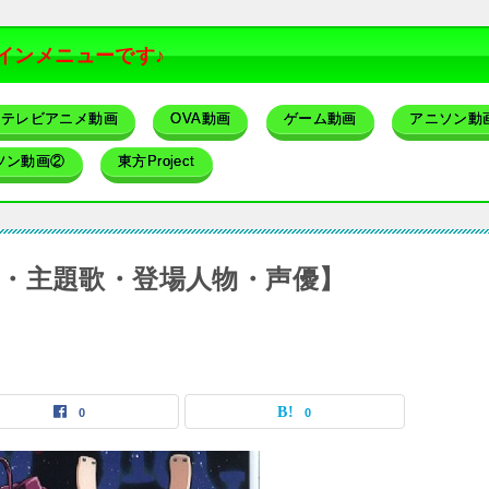
インメニューです♪
テレビアニメ動画
OVA動画
ゲーム動画
アニソン動
ソン動画②
東方Project
・主題歌・登場人物・声優】
0
0