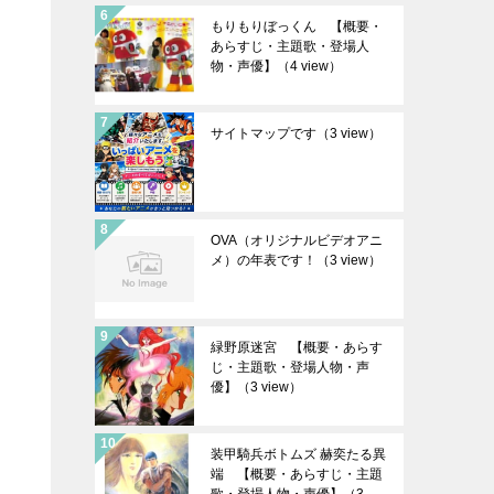
もりもりぼっくん 【概要・
あらすじ・主題歌・登場人
物・声優】
（4 view）
サイトマップです
（3 view）
OVA（オリジナルビデオアニ
メ）の年表です！
（3 view）
緑野原迷宮 【概要・あらす
じ・主題歌・登場人物・声
優】
（3 view）
装甲騎兵ボトムズ 赫奕たる異
端 【概要・あらすじ・主題
歌・登場人物・声優】
（3