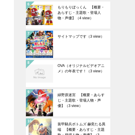
もりもりぼっくん 【概要・
あらすじ・主題歌・登場人
物・声優】
（4 view）
サイトマップです
（3 view）
OVA（オリジナルビデオアニ
メ）の年表です！
（3 view）
緑野原迷宮 【概要・あらす
じ・主題歌・登場人物・声
優】
（3 view）
装甲騎兵ボトムズ 赫奕たる異
端 【概要・あらすじ・主題
歌・登場人物・声優】
（3