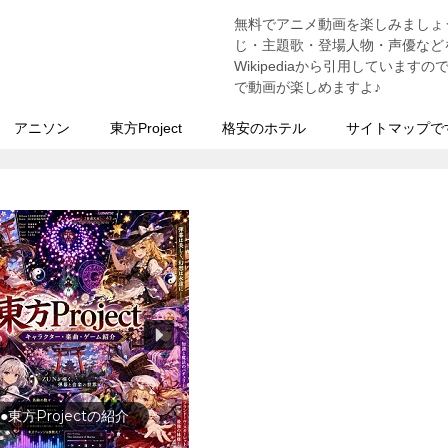
無料でアニメ動画を楽しみましょ
う
じ・主題歌・登場人物・声優などを
Wikipediaから引用していま
で動画が楽しめますよ♪
アニソン
東方Project
格安のホテル
サイトマップで
●東方Projectの紹介