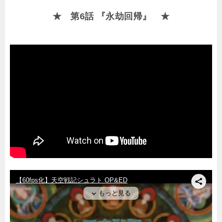
★ 第6話 『永劫回帰』 ★