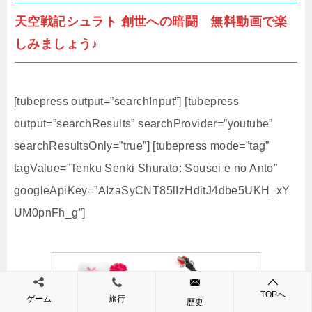
天空戦記シュラト 創世への暗闘 無料動画で楽
しみましょう♪
[tubepress output=”searchInput”] [tubepress
output=”searchResults” searchProvider=”youtube”
searchResultsOnly=”true”] [tubepress mode=”tag”
tagValue=”Tenku Senki Shurato: Sousei e no Anto”
googleApiKey=”AIzaSyCNT85lIzHditJ4dbe5UKH_xY
UM0pnFh_g”]
TOPへ
ゲーム
旅行
歴史