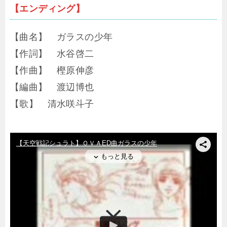
【エンディング】
【曲名】 ガラスの少年
【作詞】 水谷啓二
【作曲】 樫原伸彦
【編曲】 渡辺博也
【歌】 清水咲斗子