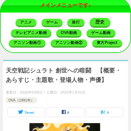
メインメニューです♪
歴史
アニメ
ゲーム
旅行
テレビアニメ動画
OVA動画
ゲーム動画
アニソン動画①
アニソン動画②
東方Project
天空戦記シュラト 創世への暗闘 【概要・
あらすじ・主題歌・登場人物・声優】
更新日：
2026年5月6日
公開日：
2022年1月31日
OVA（1991年）
Tweet
0
0