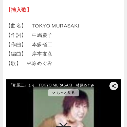
【挿入歌】
【曲名】 TOKYO MURASAKI
【作詞】 中嶋慶子
【作曲】 本多省二
【編曲】 岸本友彦
【歌】 林原めぐみ