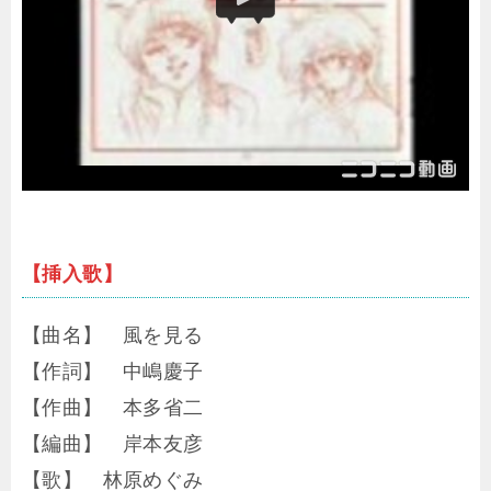
【挿入歌】
【曲名】 風を見る
【作詞】 中嶋慶子
【作曲】 本多省二
【編曲】 岸本友彦
【歌】 林原めぐみ