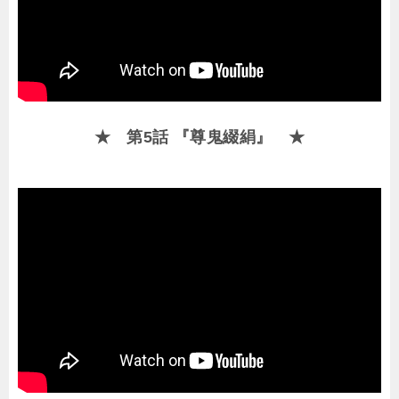
★ 第5話 『尊鬼綴絹』 ★