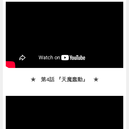
★ 第4話 『天魔蠢動』 ★