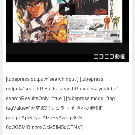
[tubepress output=”searchInput”] [tubepress
output=”searchResults” searchProvider=”youtube”
searchResultsOnly=”true”] [tubepress mode=”tag”
tagValue=”天空戦記シュラト 創世への暗闘”
googleApiKey=”AIzaSyAwegGGS-
0cOG5MlBInzoxCcM5fM5dCTNs”]