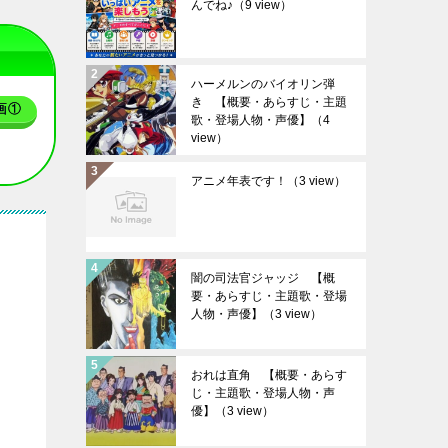
んでね♪
（9 view）
ハーメルンのバイオリン弾
き 【概要・あらすじ・主題
画①
歌・登場人物・声優】
（4
view）
アニメ年表です！
（3 view）
闇の司法官ジャッジ 【概
要・あらすじ・主題歌・登場
人物・声優】
（3 view）
おれは直角 【概要・あらす
じ・主題歌・登場人物・声
優】
（3 view）