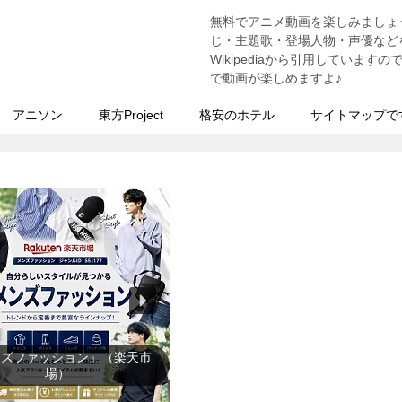
無料でアニメ動画を楽しみましょ
う
じ・主題歌・登場人物・声優などを
Wikipediaから引用していま
で動画が楽しめますよ♪
アニソン
東方Project
格安のホテル
サイトマップで
ディースファッション』（楽
天市場）