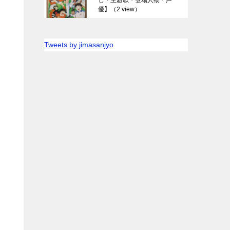
優】
（2 view）
Tweets by jimasanjyo