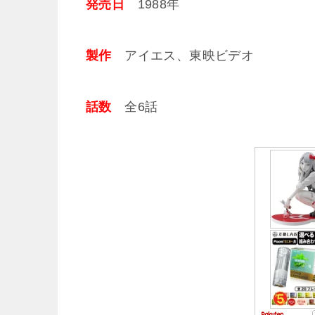
発売日
1988年
製作
アイエス、東映ビデオ
話数
全6話