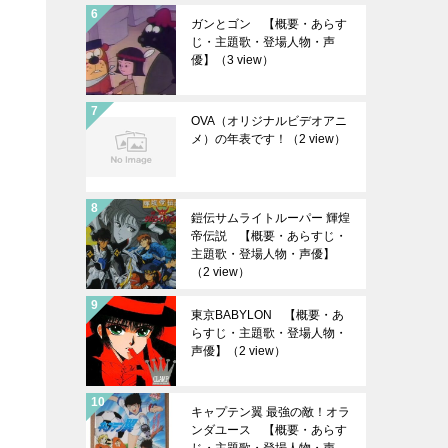
ガンとゴン 【概要・あらす
じ・主題歌・登場人物・声
優】
（3 view）
OVA（オリジナルビデオアニ
メ）の年表です！
（2 view）
鎧伝サムライトルーパー 輝煌
帝伝説 【概要・あらすじ・
主題歌・登場人物・声優】
（2 view）
東京BABYLON 【概要・あ
らすじ・主題歌・登場人物・
声優】
（2 view）
キャプテン翼 最強の敵！オラ
ンダユース 【概要・あらす
じ・主題歌・登場人物・声