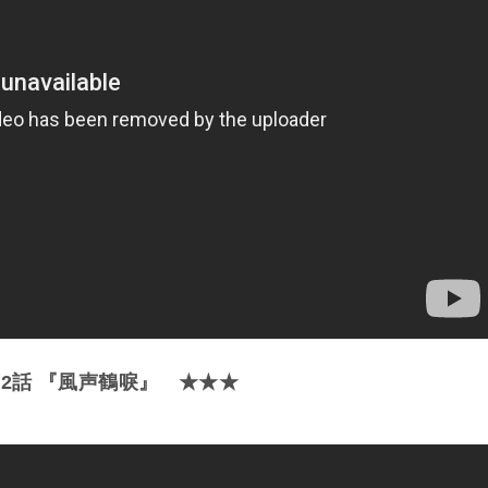
2話 『風声鶴唳』 ★★★