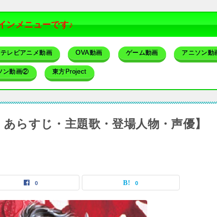
インメニューです♪
テレビアニメ動画
OVA動画
ゲーム動画
アニソン動
ソン動画②
東方Project
概要・あらすじ・主題歌・登場人物・声優】
0
0