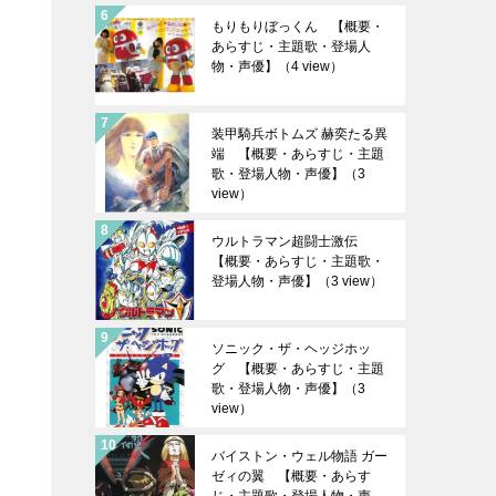
もりもりぼっくん 【概要・
あらすじ・主題歌・登場人
物・声優】
（4 view）
装甲騎兵ボトムズ 赫奕たる異
端 【概要・あらすじ・主題
歌・登場人物・声優】
（3
view）
ウルトラマン超闘士激伝
【概要・あらすじ・主題歌・
登場人物・声優】
（3 view）
ソニック・ザ・ヘッジホッ
グ 【概要・あらすじ・主題
歌・登場人物・声優】
（3
view）
バイストン・ウェル物語 ガー
ゼィの翼 【概要・あらす
じ・主題歌・登場人物・声