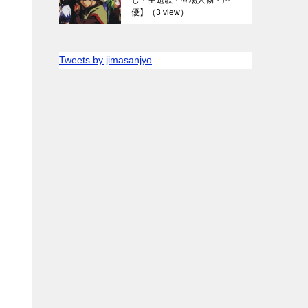
優】
（3 view）
Tweets by jimasanjyo