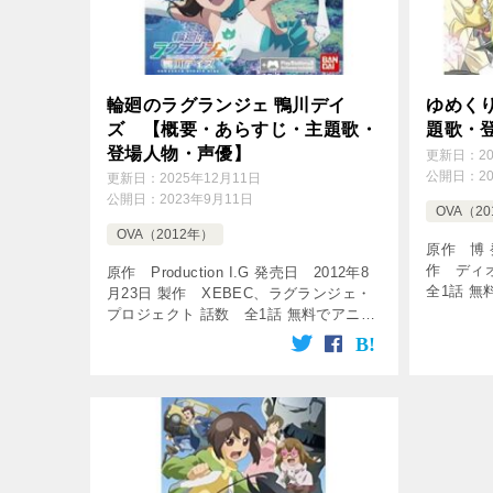
輪廻のラグランジェ 鴨川デイ
ゆめく
ズ 【概要・あらすじ・主題歌・
題歌・
登場人物・声優】
更新日：
2
公開日：
2
更新日：
2025年12月11日
公開日：
2023年9月11日
OVA（2
OVA（2012年）
原作 博 
作 ディ
原作 Production I.G 発売日 2012年8
全1話 
月23日 製作 XEBEC、ラグランジェ・
う♪ 20
プロジェクト 話数 全1話 無料でアニメ
＆中毒ア
動画を楽しみましょう♪ 『輪廻のラグラ
【アニソン
ンジェ-鴨川デイズ-』GAME＆OVA Hy
[…]