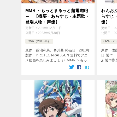
MMR ～もっとまるっと超電磁砲
わんおふ 
～ 【概要・あらすじ・主題歌・
らすじ
登場人物・声優】
優】
更新日：
2025年12月11日
更新日：
2
公開日：
2023年9月30日
公開日：
2
OVA（2013年）
OVA（2
原作 鎌池和馬、冬川基 発売日 2013年
原作 佐藤
製作 PROJECT-RAILGUN 無料でアニ
日 製作
メ動画を楽しみましょう♪ MMR 〜もっと
ふ製作委
まるっと超電磁砲〜 とあるシリーズop集
動画を楽し
(1期～3期) とあるシリーズED集(完全版)
one off r
[…]