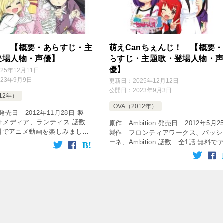
り 【概要・あらすじ・主
萌えCanちぇんじ！ 【概要
登場人物・声優】
らすじ・主題歌・登場人物・
優】
025年12月11日
023年9月9日
更新日：
2025年12月12日
公開日：
2023年9月3日
012年）
OVA（2012年）
発売日 2012年11月28日 製
オメディア、ランティス 話数
原作 Ambition 発売日 2012年5月2
無料でアニメ動画を楽しみましょ
製作 フロンティアワークス、パッシ
12年 話題性の高かったＯＰ、ＥＤ
ーネ、Ambition 話数 全1話 無料で
ニソン集を少し補足してみた
メ動画を楽しみましょう♪ 2012年 話
】 201 […]
の高かったＯＰ、ＥＤ＆中毒アニソン
を […]