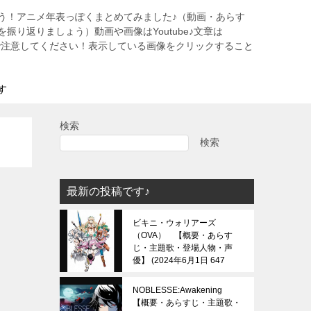
う！アニメ年表っぽくまとめてみました♪（動画・あらす
振り返りましょう）動画や画像はYoutube♪文章は
すので注意してください！表示している画像をクリックすること
す
検索
検索
最新の投稿です♪
ビキニ・ウォリアーズ
（OVA） 【概要・あらす
じ・主題歌・登場人物・声
優】
2024年6月1日 647
view
NOBLESSE:Awakening
【概要・あらすじ・主題歌・