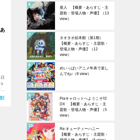
亜人 【概要・あらすじ・主
題歌・登場人物・声優】
（13
view）
・あ
声
タオタオ絵本館（第1期）
【概要・あらすじ・主題歌・
登場人物・声優】
（12
view）
めいっぱいアニメ年表で楽し
んでね♪
（8 view）
5日
ョ
アニ
題性
Piaキャロットへようこそ!!2
集
DX 【概要・あらすじ・主
題歌・登場人物・声優】
（5
view）
Re:キューティーハニー
【概要・あらすじ・主題歌・
登場人物・声優】
（5 view）