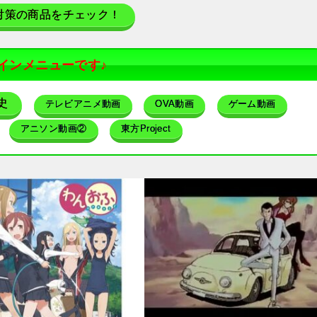
対策の商品をチェック！
インメニューです♪
史
テレビアニメ動画
OVA動画
ゲーム動画
アニソン動画②
東方Project