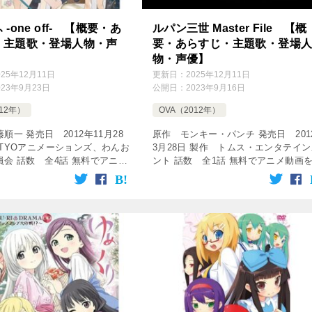
-one off- 【概要・あ
ルパン三世 Master File 【概
・主題歌・登場人物・声
要・あらすじ・主題歌・登場
物・声優】
025年12月11日
更新日：
2025年12月11日
023年9月23日
公開日：
2023年9月16日
012年）
OVA（2012年）
順一 発売日 2012年11月28
原作 モンキー・パンチ 発売日 201
 TYOアニメーションズ、わんお
3月28日 製作 トムス・エンタテイン
員会 話数 全4話 無料でアニメ
ント 話数 全1話 無料でアニメ動画
みましょう♪ わんおふ らじお-
しみましょう♪ [AMV] ルパン三世
adio- #1(2012.09.2 […]
PARTⅡ、PARTⅢ エロいシーン ル
三世 TV S […]