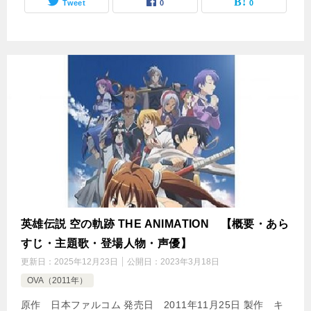
Tweet
0
0
英雄伝説 空の軌跡 THE ANIMATION 【概要・あら
すじ・主題歌・登場人物・声優】
更新日：
2025年12月23日
公開日：
2023年3月18日
OVA（2011年）
原作 日本ファルコム 発売日 2011年11月25日 製作 キ