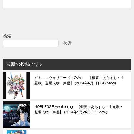
検索
検索
最新の投稿です♪
ビキニ・ウォリアーズ（OVA） 【概要・あらすじ・主
題歌・登場人物・声優】
2024年6月1日 647 view
NOBLESSE:Awakening 【概要・あらすじ・主題歌・
登場人物・声優】
2024年5月26日 691 view