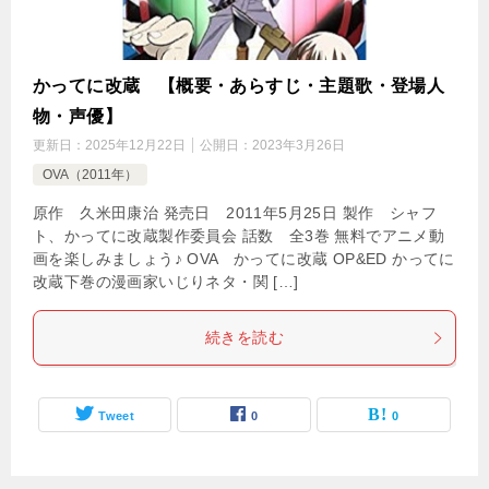
かってに改蔵 【概要・あらすじ・主題歌・登場人
物・声優】
更新日：
2025年12月22日
公開日：
2023年3月26日
OVA（2011年）
原作 久米田康治 発売日 2011年5月25日 製作 シャフ
ト、かってに改蔵製作委員会 話数 全3巻 無料でアニメ動
画を楽しみましょう♪ OVA かってに改蔵 OP&ED かってに
改蔵下巻の漫画家いじりネタ・関 […]
続きを読む
Tweet
0
0