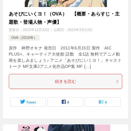
あそびにいくヨ！（OVA） 【概要・あらすじ・主
題歌・登場人物・声優】
更新日：
2025年12月23日
公開日：
2023年3月13日
OVA（2010年）
原作 神野オキナ 発売日 2011年6月15日 製作 AIC
PLUS+、キャーティア大使館 話数 全1話 無料でアニメ動
画を楽しみましょう♪ アニメ「あそびにいくヨ！」キャスト
トーク MF文庫Jアニメ化作品OP集 MF […]
続きを読む
Tweet
0
0