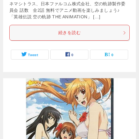
ネマシトラス、日本ファルコム株式会社、空の軌跡製作委
員会 話数 全2話 無料でアニメ動画を楽しみましょう♪
「英雄伝説 空の軌跡 THE ANIMATION」 […]
続きを読む
Tweet
0
0