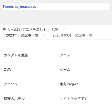
Tweets by jimasanjyo
いっぱいアニメを楽しもう
TOP
「2023年」の記事一覧
「2023年03月」の記事一覧
ガンダムを勉強
アニメ
OVA
ゲーム
アニソン
東方Project
格安のホテル
サイトマップです