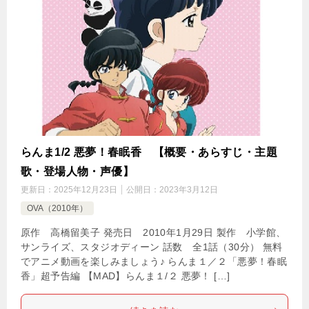
らんま1/2 悪夢！春眠香 【概要・あらすじ・主題
歌・登場人物・声優】
更新日：
2025年12月23日
公開日：
2023年3月12日
OVA（2010年）
原作 高橋留美子 発売日 2010年1月29日 製作 小学館、
サンライズ、スタジオディーン 話数 全1話（30分） 無料
でアニメ動画を楽しみましょう♪ らんま１／２「悪夢！春眠
香」超予告編 【MAD】らんま１/２ 悪夢！ […]