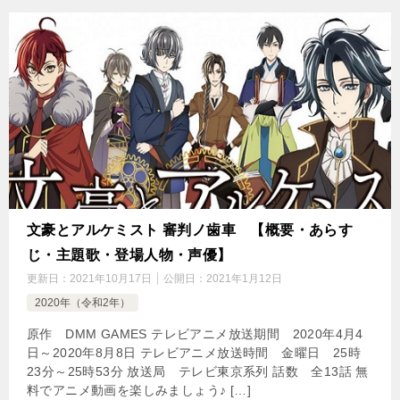
文豪とアルケミスト 審判ノ歯車 【概要・あらす
じ・主題歌・登場人物・声優】
更新日：
2021年10月17日
公開日：
2021年1月12日
2020年（令和2年）
原作 DMM GAMES テレビアニメ放送期間 2020年4月4
日～2020年8月8日 テレビアニメ放送時間 金曜日 25時
23分～25時53分 放送局 テレビ東京系列 話数 全13話 無
料でアニメ動画を楽しみましょう♪ […]