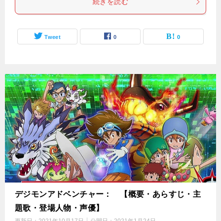
続きを読む
Tweet
0
0
デジモンアドベンチャー： 【概要・あらすじ・主
題歌・登場人物・声優】