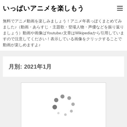
いっぱいアニメを楽しもう
無料でアニメ動画を楽しみましょう！アニメ年表っぽくまとめてみ
ました♪（動画・あらすじ・主題歌・登場人物・声優などを振り返り
ましょう）動画や画像はYoutube♪文章はWikipediaから引用していま
すので注意してください！表示している画像をクリックすることで
動画が楽しめますよ♪
月別: 2021年1月