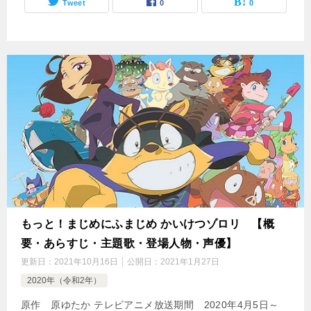
Tweet
0
0
もっと！まじめにふまじめ かいけつゾロリ 【概
要・あらすじ・主題歌・登場人物・声優】
更新日：
2021年10月16日
公開日：
2021年1月27日
2020年（令和2年）
原作 原ゆたか テレビアニメ放送期間 2020年4月5日～