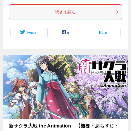
続きを読む
Tweet
0
0
新サクラ大戦 the Animation 【概要・あらすじ・