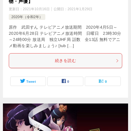
物・声優】
更新日：
2021年10月16日
公開日：
2021年1月29日
2020年（令和2年）
原作 武田すん テレビアニメ放送期間 2020年4月5日～
2020年6月28日 テレビアニメ放送時間 日曜日 23時30分
～24時00分 放送局 独立UHF局 話数 全13話 無料でアニ
メ動画を楽しみましょう♪ [tub […]
続きを読む
Tweet
0
0