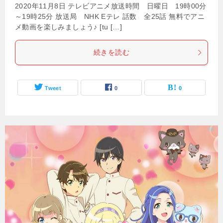
2020年11月8日 テレビアニメ放送時間 日曜日 19時00分
～19時25分 放送局 NHK Eテレ 話数 全25話 無料でアニ
メ動画を楽しみましょう♪ [tu […]
続きを読む
Tweet
0
0