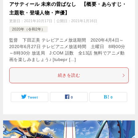
アサティール 未来の昔ばなし 【概要・あらすじ・
主題歌・登場人物・声優】
更新日：
2021年10月17日
公開日：
2021年1月16日
2020年（令和2年）
監督 下田正美 テレビアニメ放送期間 2020年4月4日～
2020年6月27日 テレビアニメ放送時間 土曜日 8時00分
～8時30分 放送局 J:COM 話数 全13話 無料でアニメ動
画を楽しみましょう♪ [tubepr […]
続きを読む
Tweet
0
0