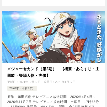
メジャーセカンド（第2期） 【概要・あらすじ・主
題歌・登場人物・声優】
更新日：
2021年10月17日
公開日：
2021年1月17日
2020年（令和2年）
原作 満田拓也 テレビアニメ放送期間 2020年4月4日～
2020年11月7日 テレビアニメ放送時間 土曜日 17時35分
～18時00分 放送局 NHK Eテレ 話数 全25話 無料でアニ