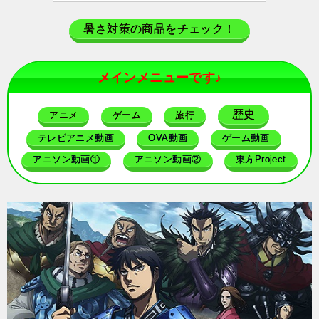
暑さ対策の商品をチェック！
メインメニューです♪
歴史
アニメ
ゲーム
旅行
テレビアニメ動画
OVA動画
ゲーム動画
アニソン動画①
アニソン動画②
東方Project