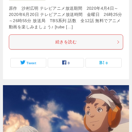
原作 沙村広明 テレビアニメ放送期間 2020年4月4日～
2020年6月20日 テレビアニメ放送時間 金曜日 26時25分
～26時55分 放送局 TBS系列 話数 全12話 無料でアニメ
動画を楽しみましょう♪ [tube […]
続きを読む
Tweet
0
0