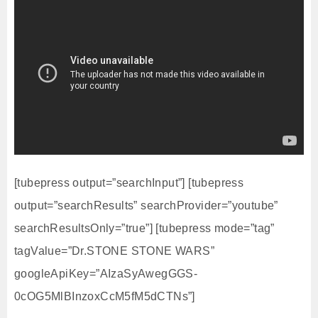
[tubepress output=”searchInput”] [tubepress
output=”searchResults” searchProvider=”youtube”
searchResultsOnly=”true”] [tubepress mode=”tag”
tagValue=”Dr.STONE STONE WARS”
googleApiKey=”AIzaSyAwegGGS-
0cOG5MlBInzoxCcM5fM5dCTNs”]