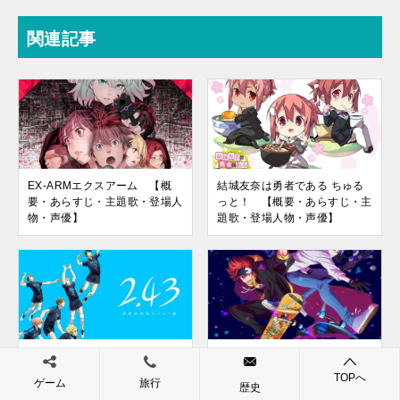
関連記事
EX-ARMエクスアーム 【概
結城友奈は勇者である ちゅる
要・あらすじ・主題歌・登場人
っと！ 【概要・あらすじ・主
物・声優】
題歌・登場人物・声優】
2.43 清陰高校男子バレー部
SK∞ エスケーエイト 【概
【概要・あらすじ・主題歌・登
要・あらすじ・主題歌・登場人
TOPへ
ゲーム
旅行
歴史
場人物・声優】
物・声優】