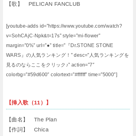
【歌】 PELICAN FANCLUB
[youtube-adds id=”https://www.youtube.com/watch?
v=SohCAjC-Npk&t=17s” style=”mi-flower”
margin=”0%” url=”●” title=”『Dr.STONE STONE
WARS』の人気ランキング！” desc=”人気ランキングを
見るのならここをクリック♪” action=”7″
colorbg=”#59d600″ colortext=”#ffffff” time=”5000″]
【挿入歌（11）】
【曲名】 The Plan
【作詞】 Chica