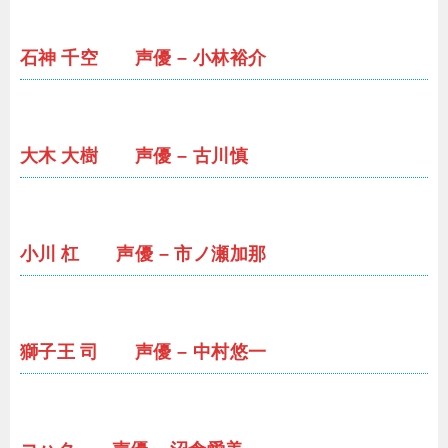
石神 千空 声優 – 小林裕介
大木 大樹 声優 – 古川慎
小川 杠 声優 – 市ノ瀬加那
獅子王 司 声優 – 中村悠一