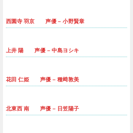
西園寺 羽京 声優 – 小野賢章
上井 陽 声優 – 中島ヨシキ
花田 仁姫 声優 – 種﨑敦美
北東西 南 声優 – 日笠陽子