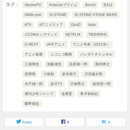
タグ
AbemaTV
Amazonプライム
Boichi
BS11
DMM.com
Dr.STONE
Dr.STONE STONE WARS
dTV
dアニメストア
GyaO
hulu
J:COMオンデマンド
NETFLIX
TMS/8PAN
U-NEXT
UHFアニメ
アニメ年表（2021年）
アニメ放題
ニコニコ動画
バンダイチャンネル
三浦厚也
加藤達也
吉原俊一郎
堀内博之
堤博明
小坂知
岩佐裕子
川尻健太郎
木戸雄一郎
楽天TV
片桐秀介
稲垣理一郎
週刊少年ジャンプ
金甫旻
青木智由紀
飯野慎也
Tweet
0
0