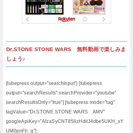
Dr.STONE STONE WARS 無料動画で楽しみま
しょう♪
[tubepress output=”searchInput”] [tubepress
output=”searchResults” searchProvider=”youtube”
searchResultsOnly=”true”] [tubepress mode=”tag”
tagValue=”Dr.STONE STONE WARS AMV”
googleApiKey=”AIzaSyCNT85lIzHditJ4dbe5UKH_xY
UM0pnFh_g”]