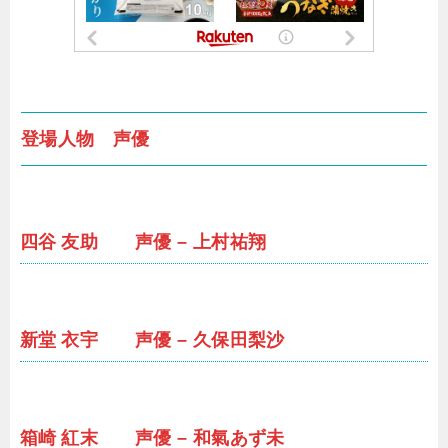
登場人物 声優
四谷 友助 声優 – 上村祐翔
新堂 衣宇 声優 – 久保田梨沙
箱崎 紅末 声優 – 和氣あず未