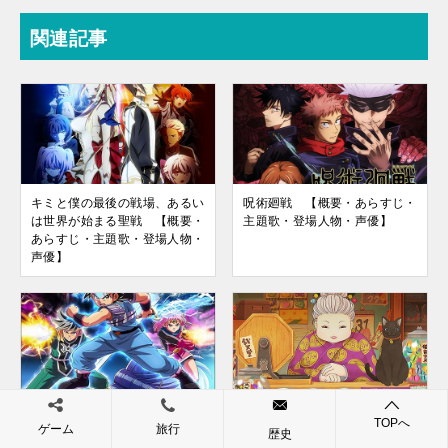
関連記事
キミと僕の最後の戦場、あるい
呪術廻戦 【概要・あらすじ・
は世界が始まる聖戦 【概要・
主題歌・登場人物・声優】
あらすじ・主題歌・登場人物・
声優】
DRAGON QUEST -ダイの大冒
ふしぎ駄菓子屋 銭天堂 【概
TOPへ
ゲーム
旅行
険-（第2作） 【概要・あらす
要・あらすじ・主題歌・登場人
歴史