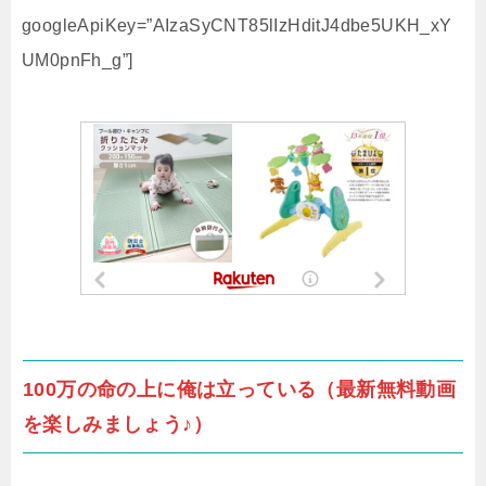
googleApiKey=”AIzaSyCNT85lIzHditJ4dbe5UKH_xY
UM0pnFh_g”]
100万の命の上に俺は立っている（最新無料動画
を楽しみましょう♪）