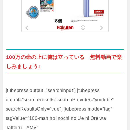
100万の命の上に俺は立っている 無料動画で楽
しみましょう♪
[tubepress output=”searchInput”] [tubepress
output=”searchResults” searchProvider=”youtube”
searchResultsOnly=”true”] [tubepress mode=”tag”
tagValue=”100-man no Inochi no Ue ni Ore wa
Tatteiru AMV”