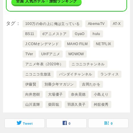
全国 人気ホテル・旅館ランキング
タグ
100万の命の上に俺は立っている
AbemaTV
AT-X
BS11
dアニメストア
GyaO
hulu
J:COMオンデマンド
MAHO FILM
NETFLIX
TVer
UHFアニメ
WOWOW
アニメ年表（2020年）
ニコニコチャンネル
ニコニコ生放送
バンダイチャンネル
ランティス
伊藤賢
別冊少年マガジン
吉岡たかを
向井悠樹
大場優子
奈央晃徳
小島えり
山川直輝
柴田聡
羽原久美子
舛舘俊秀
Tweet
0
0