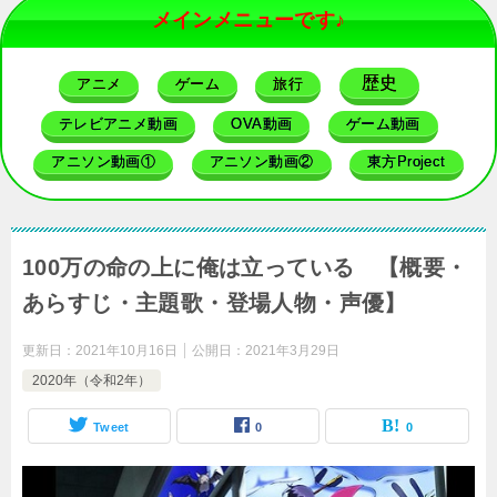
メインメニューです♪
歴史
アニメ
ゲーム
旅行
テレビアニメ動画
OVA動画
ゲーム動画
アニソン動画①
アニソン動画②
東方Project
100万の命の上に俺は立っている 【概要・
あらすじ・主題歌・登場人物・声優】
更新日：
2021年10月16日
公開日：
2021年3月29日
2020年（令和2年）
Tweet
0
0