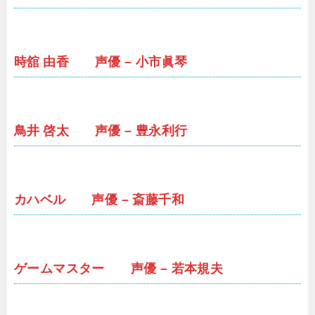
時舘 由香 声優 – 小市眞琴
鳥井 啓太 声優 – 豊永利行
カハベル 声優 – 斎藤千和
ゲームマスター 声優 – 若本規夫