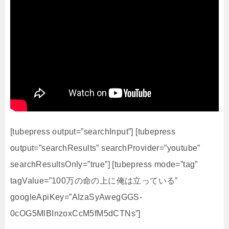
[tubepress output=”searchInput”] [tubepress
output=”searchResults” searchProvider=”youtube”
searchResultsOnly=”true”] [tubepress mode=”tag”
tagValue=”100万の命の上に俺は立っている”
googleApiKey=”AIzaSyAwegGGS-
0cOG5MlBInzoxCcM5fM5dCTNs”]