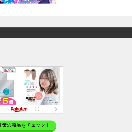
対策の商品をチェック！