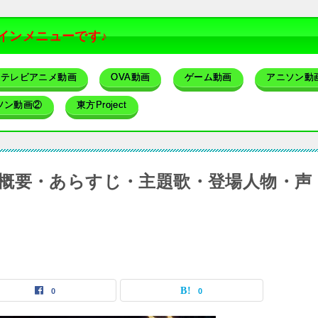
インメニューです♪
テレビアニメ動画
OVA動画
ゲーム動画
アニソン動
ソン動画②
東方Project
概要・あらすじ・主題歌・登場人物・声
0
0