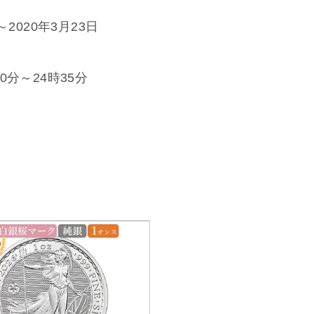
2020年3月23日
分～24時35分