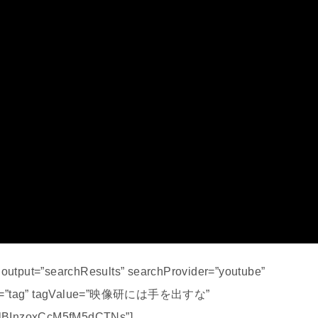
s output=”searchResults” searchProvider=”youtube”
 mode=”tag” tagValue=”映像研には手を出すな”
lBInzoxCcM5fM5dCTNs”]