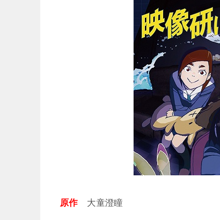
原作
大童澄瞳