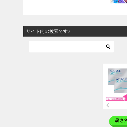
サイト内の検索です♪
暑さ