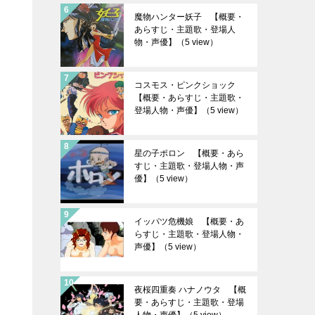
魔物ハンター妖子 【概要・
あらすじ・主題歌・登場人
物・声優】
（5 view）
コスモス・ピンクショック
【概要・あらすじ・主題歌・
登場人物・声優】
（5 view）
星の子ポロン 【概要・あら
すじ・主題歌・登場人物・声
優】
（5 view）
イッパツ危機娘 【概要・あ
らすじ・主題歌・登場人物・
声優】
（5 view）
夜桜四重奏 ハナノウタ 【概
要・あらすじ・主題歌・登場
人物・声優】
（5 view）