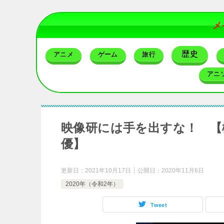
メ
歴史
アニメ
ゲーム
旅行
アニ
映像研には手を出すな！ 【
優】
更新日：
2021年10月17日
公開日：
2020年11月6日
2020年（令和2年）
Tweet