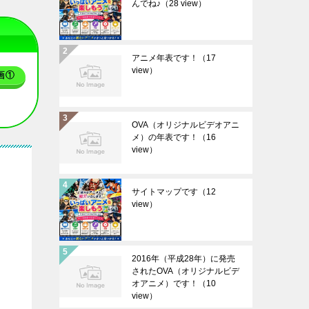
んでね♪
（28 view）
アニメ年表です！
（17
view）
画①
OVA（オリジナルビデオアニ
メ）の年表です！
（16
view）
サイトマップです
（12
view）
2016年（平成28年）に発売
されたOVA（オリジナルビデ
オアニメ）です！
（10
view）