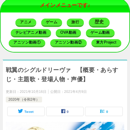
メインメニューです♪
歴史
アニメ
ゲーム
旅行
テレビアニメ動画
OVA動画
ゲーム動画
アニソン動画①
アニソン動画②
東方Project
戦翼のシグルドリーヴァ 【概要・あらす
じ・主題歌・登場人物・声優】
更新日：
2021年10月16日
公開日：
2021年4月9日
2020年（令和2年）
Tweet
0
0