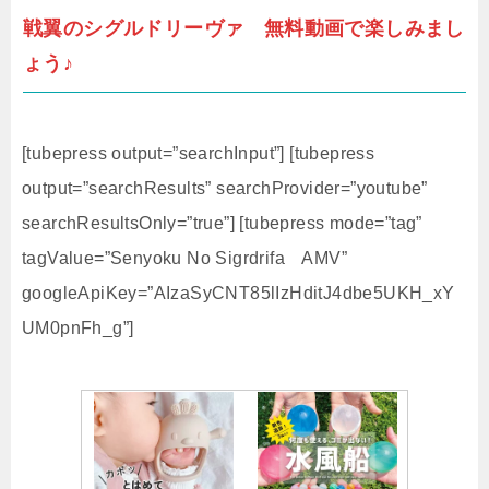
戦翼のシグルドリーヴァ 無料動画で楽しみまし
ょう♪
[tubepress output=”searchInput”] [tubepress
output=”searchResults” searchProvider=”youtube”
searchResultsOnly=”true”] [tubepress mode=”tag”
tagValue=”Senyoku No Sigrdrifa AMV”
googleApiKey=”AIzaSyCNT85lIzHditJ4dbe5UKH_xY
UM0pnFh_g”]