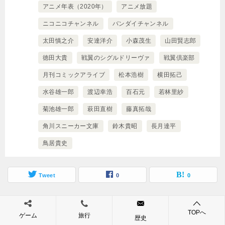
アニメ年表（2020年）
アニメ放題
ニコニコチャンネル
バンダイチャンネル
太田慎之介
安達洋介
小森茂生
山田賢志郎
徳田大貴
戦翼のシグルドリーヴァ
戦翼倶楽部
月刊コミックアライブ
松本浩樹
横田拓己
水谷雄一郎
渡辺幸浩
百石元
若林里紗
菊池雄一郎
萩田直樹
藤真拓哉
角川スニーカー文庫
鈴木貴昭
長月達平
鳥居貴史
Tweet
0
0
関連記事
TOPへ
ゲーム
旅行
歴史