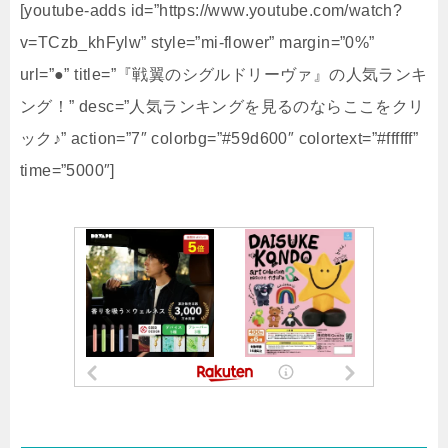
[youtube-adds id=”https://www.youtube.com/watch?
v=TCzb_khFylw” style=”mi-flower” margin=”0%”
url=”●” title=”『戦翼のシグルドリーヴァ』の人気ランキ
ング！” desc=”人気ランキングを見るのならここをクリ
ック♪” action=”7″ colorbg=”#59d600″ colortext=”#ffffff”
time=”5000″]