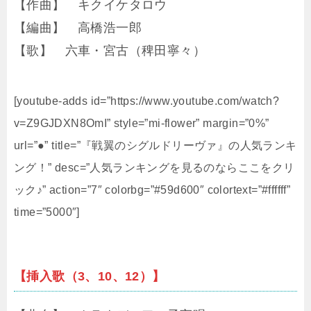
【作曲】 キクイケタロウ
【編曲】 高橋浩一郎
【歌】 六車・宮古（稗田寧々）
[youtube-adds id=”https://www.youtube.com/watch?
v=Z9GJDXN8OmI” style=”mi-flower” margin=”0%”
url=”●” title=”『戦翼のシグルドリーヴァ』の人気ランキ
ング！” desc=”人気ランキングを見るのならここをクリ
ック♪” action=”7″ colorbg=”#59d600″ colortext=”#ffffff”
time=”5000″]
【挿入歌（3、10、12）】