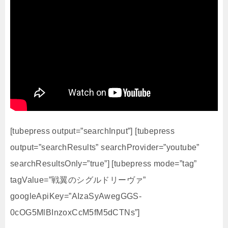
[tubepress output=”searchInput”] [tubepress
output=”searchResults” searchProvider=”youtube”
searchResultsOnly=”true”] [tubepress mode=”tag”
tagValue=”戦翼のシグルドリーヴァ”
googleApiKey=”AIzaSyAwegGGS-
0cOG5MlBInzoxCcM5fM5dCTNs”]