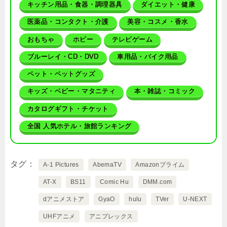
キッチン用品・食器・調理器具
ダイエット・健康
医薬品・コンタクト・介護
美容・コスメ・香水
おもちゃ
ホビー
テレビゲーム
ブルーレイ・CD・DVD
車用品・バイク用品
ペット・ペットグッズ
キッズ・ベビー・マタニティ
本・雑誌・コミック
カタログギフト・チケット
全国 人気ホテル・旅館ランキング
タグ
A-1 Pictures
AbemaTV
Amazonプライム
AT-X
BS11
Comic Hu
DMM.com
dアニメストア
GyaO
hulu
TVer
U-NEXT
UHFアニメ
アニプレックス