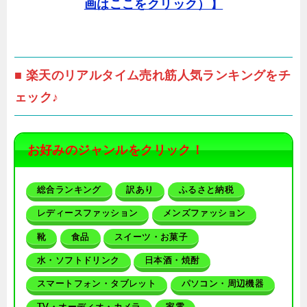
画はここをクリック）】
■ 楽天のリアルタイム売れ筋人気ランキングをチ
ェック♪
お好みのジャンルをクリック！
総合ランキング
訳あり
ふるさと納税
レディースファッション
メンズファッション
靴
食品
スイーツ・お菓子
水・ソフトドリンク
日本酒・焼酎
スマートフォン・タブレット
パソコン・周辺機器
TV・オーディオ・カメラ
家電