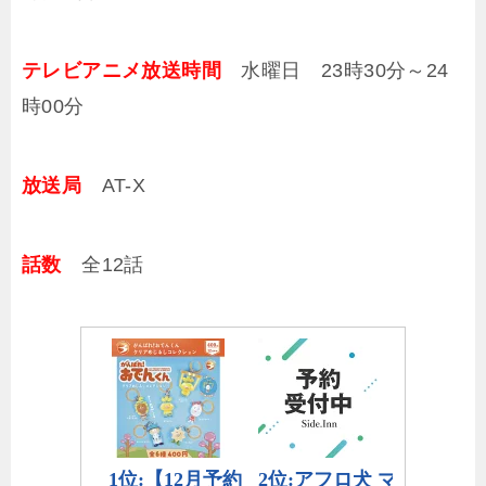
テレビアニメ放送時間
水曜日 23時30分～24
時00分
放送局
AT-X
話数
全12話