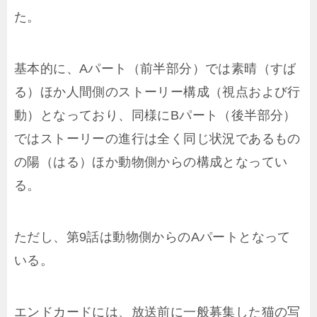
た。
基本的に、Aパート（前半部分）では素晴（すば
る）ほか人間側のストーリー構成（視点および行
動）となっており、同様にBパート（後半部分）
ではストーリーの進行は全く同じ状況であるもの
の陽（はる）ほか動物側からの構成となってい
る。
ただし、第9話は動物側からのAパートとなって
いる。
エンドカードには、放送前に一般募集した猫の写