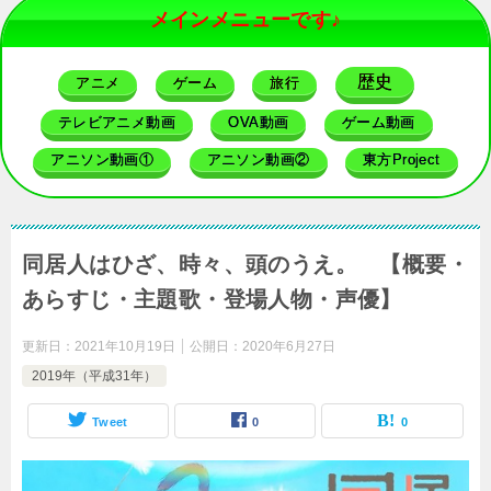
メインメニューです♪
歴史
アニメ
ゲーム
旅行
テレビアニメ動画
OVA動画
ゲーム動画
アニソン動画①
アニソン動画②
東方Project
同居人はひざ、時々、頭のうえ。 【概要・
あらすじ・主題歌・登場人物・声優】
更新日：
2021年10月19日
公開日：
2020年6月27日
2019年（平成31年）
Tweet
0
0