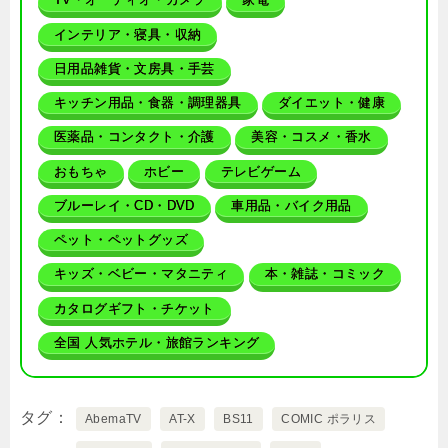
インテリア・寝具・収納
日用品雑貨・文房具・手芸
キッチン用品・食器・調理器具
ダイエット・健康
医薬品・コンタクト・介護
美容・コスメ・香水
おもちゃ
ホビー
テレビゲーム
ブルーレイ・CD・DVD
車用品・バイク用品
ペット・ペットグッズ
キッズ・ベビー・マタニティ
本・雑誌・コミック
カタログギフト・チケット
全国 人気ホテル・旅館ランキング
タグ
AbemaTV
AT-X
BS11
COMIC ポラリス