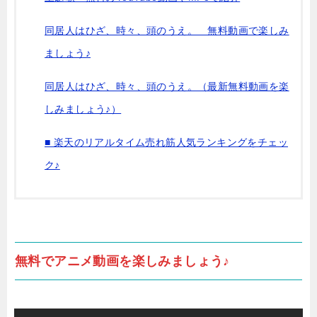
同居人はひざ、時々、頭のうえ。 無料動画で楽しみ
ましょう♪
同居人はひざ、時々、頭のうえ。（最新無料動画を楽
しみましょう♪）
■ 楽天のリアルタイム売れ筋人気ランキングをチェッ
ク♪
無料でアニメ動画を楽しみましょう♪