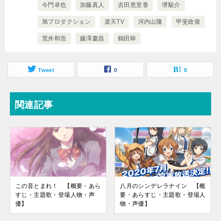
今門卓也
加藤真人
吉田恵里香
堺駿介
旭プロダクション
楽天TV
河内山隆
甲斐政俊
荒井和浩
藤澤慶昌
鶴田眸
Tweet
0
0
関連記事
この音とまれ！ 【概要・あら
八月のシンデレラナイン 【概
すじ・主題歌・登場人物・声
要・あらすじ・主題歌・登場人
優】
物・声優】