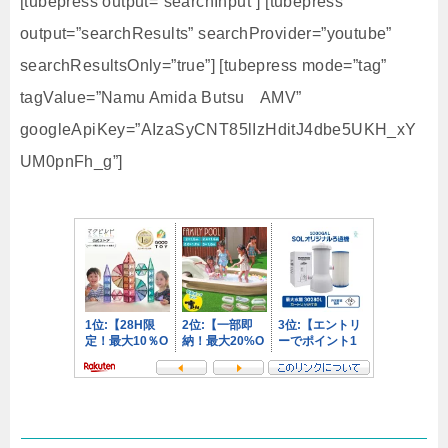
[tubepress output=”searchInput”] [tubepress
output=”searchResults” searchProvider=”youtube”
searchResultsOnly=”true”] [tubepress mode=”tag”
tagValue=”Namu Amida Butsu AMV”
googleApiKey=”AIzaSyCNT85lIzHditJ4dbe5UKH_xY
UM0pnFh_g”]