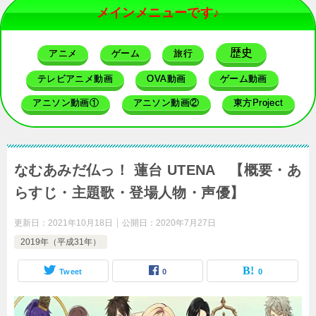
メインメニューです♪
歴史
アニメ
ゲーム
旅行
テレビアニメ動画
OVA動画
ゲーム動画
アニソン動画①
アニソン動画②
東方Project
なむあみだ仏っ！ 蓮台 UTENA 【概要・あ
らすじ・主題歌・登場人物・声優】
更新日：
2021年10月18日
公開日：
2020年7月27日
2019年（平成31年）
Tweet
0
0