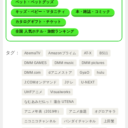
ペット・ペットグッズ
キッズ・ベビー・マタニティ
本・雑誌・コミック
カタログギフト・チケット
全国 人気ホテル・旅館ランキング
タグ
AbemaTV
Amazonプライム
AT-X
BS11
DMM GAMES
DMM music
DMM pictures
DMM.com
dアニメストア
GyaO
hulu
J:COMオンデマンド
Jテレ
U-NEXT
UHFアニメ
Visualworks
なむあみだ仏っ！ 蓮台 UTENA
アニメ年表（2019年）
アニメ放題
オグロアキラ
ニコニコチャンネル
バンダイチャンネル
上田繁