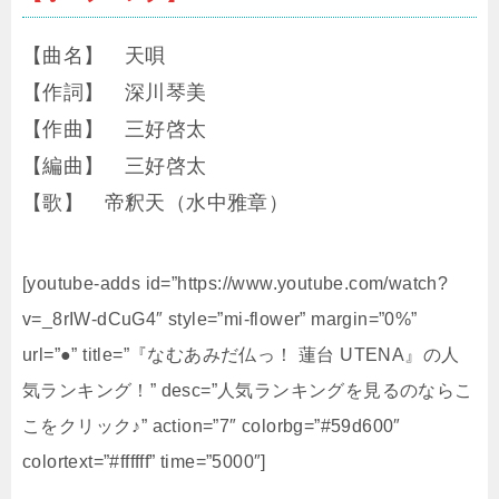
【曲名】 天唄
【作詞】 深川琴美
【作曲】 三好啓太
【編曲】 三好啓太
【歌】 帝釈天（水中雅章）
[youtube-adds id=”https://www.youtube.com/watch?
v=_8rIW-dCuG4″ style=”mi-flower” margin=”0%”
url=”●” title=”『なむあみだ仏っ！ 蓮台 UTENA』の人
気ランキング！” desc=”人気ランキングを見るのならこ
こをクリック♪” action=”7″ colorbg=”#59d600″
colortext=”#ffffff” time=”5000″]