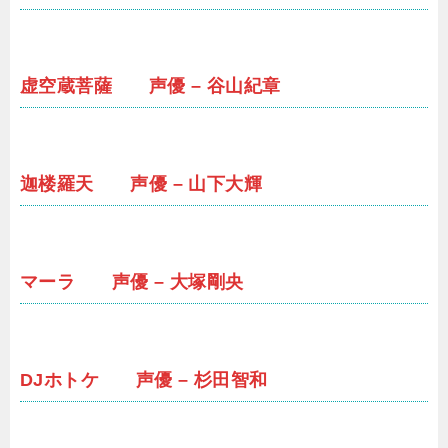
虚空蔵菩薩 声優 – 谷山紀章
迦楼羅天 声優 – 山下大輝
マーラ 声優 – 大塚剛央
DJホトケ 声優 – 杉田智和