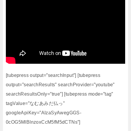
[tubepress output=”searchInput”] [tubepress
output=”searchResults” searchProvider=”youtube”
searchResultsOnly=”true”] [tubepress mode=”tag”
tagValue=”なむあみだ仏っ”
googleApiKey=”AIzaSyAwegGGS-
0cOG5MlBInzoxCcM5fM5dCTNs”]