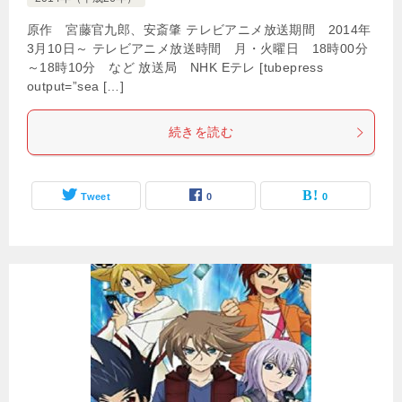
原作 宮藤官九郎、安斎肇 テレビアニメ放送期間 2014年
3月10日～ テレビアニメ放送時間 月・火曜日 18時00分
～18時10分 など 放送局 NHK Eテレ [tubepress
output=”sea […]
続きを読む
Tweet
0
0