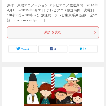
原作 東映アニメーション テレビアニメ放送期間 2014年
4月1日～2015年3月31日 テレビアニメ放送時間 火曜日
18時30分～18時57分 放送局 テレビ東京系列 話数 全52
話 [tubepress outpu […]
続きを読む
Tweet
0
0