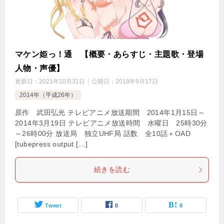
マケン姫っ！通 【概要・あらすじ・主題歌・登場
人物・声優】
更新日：
2021年10月31日
公開日：
2018年9月17日
2014年（平成26年）
原作 武田弘光 テレビアニメ放送期間 2014年1月15日～
2014年3月19日 テレビアニメ放送時間 水曜日 25時30分
～26時00分 放送局 独立UHF局 話数 全10話＋OAD
[tubepress output […]
続きを読む
Tweet
0
0