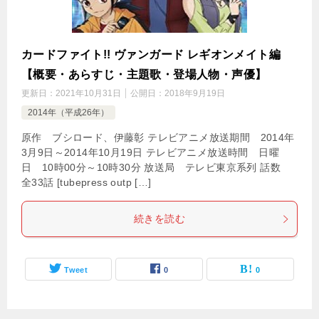
カードファイト!! ヴァンガード レギオンメイト編
【概要・あらすじ・主題歌・登場人物・声優】
更新日：
2021年10月31日
公開日：
2018年9月19日
2014年（平成26年）
原作 ブシロード、伊藤彰 テレビアニメ放送期間 2014年
3月9日～2014年10月19日 テレビアニメ放送時間 日曜
日 10時00分～10時30分 放送局 テレビ東京系列 話数
全33話 [tubepress outp […]
続きを読む
Tweet
0
0