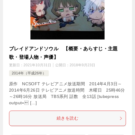
ブレイドアンドソウル 【概要・あらすじ・主題
歌・登場人物・声優】
更新日：
2021年10月31日
公開日：
2018年9月23日
2014年（平成26年）
原作 NCSOFT テレビアニメ放送期間 2014年4月3日～
2014年6月26日 テレビアニメ放送時間 木曜日 25時46分
～26時16分 放送局 TBS系列 話数 全13話 [tubepress
output= […]
続きを読む