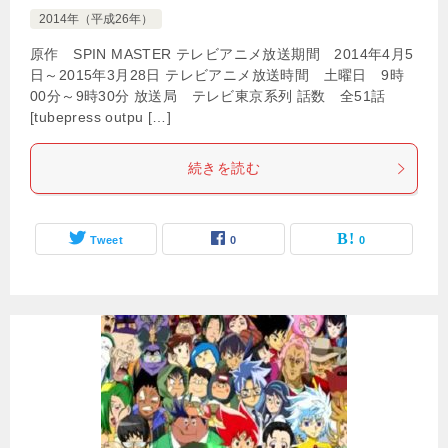
2014年（平成26年）
原作 SPIN MASTER テレビアニメ放送期間 2014年4月5
日～2015年3月28日 テレビアニメ放送時間 土曜日 9時
00分～9時30分 放送局 テレビ東京系列 話数 全51話
[tubepress outpu […]
続きを読む
Tweet
0
0