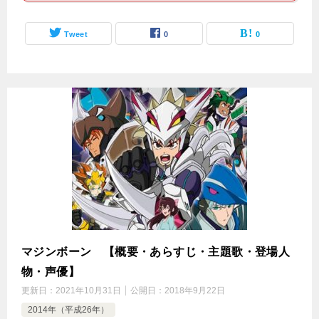
Tweet
0
0
マジンボーン 【概要・あらすじ・主題歌・登場人
物・声優】
更新日：
2021年10月31日
公開日：
2018年9月22日
2014年（平成26年）