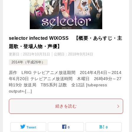
selector infected WIXOSS 【概要・あらすじ・主
題歌・登場人物・声優】
更新日：
2021年10月31日
公開日：
2018年9月24日
2014年（平成26年）
原作 LRIG テレビアニメ放送期間 2014年4月4日～2014
年6月20日 テレビアニメ放送時間 木曜日 26時49分～27
時19分 放送局 TBS系列 話数 全12話 [tubepress
output=̶ […]
続きを読む
Tweet
0
0