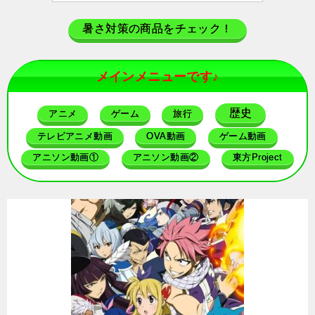
暑さ対策の商品をチェック！
メインメニューです♪
歴史
アニメ
ゲーム
旅行
テレビアニメ動画
OVA動画
ゲーム動画
アニソン動画①
アニソン動画②
東方Project