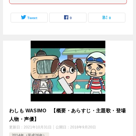
Tweet
0
0
わしも WASIMO 【概要・あらすじ・主題歌・登場
人物・声優】
更新日：
2021年10月31日
公開日：
2018年9月20日
2014年（平成26年）