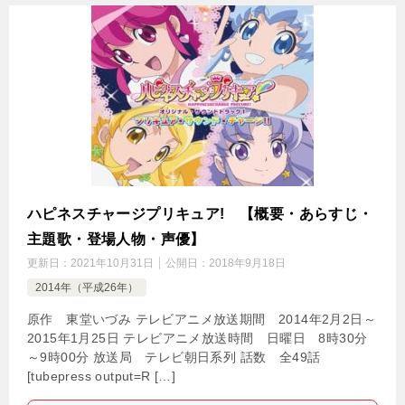
ハピネスチャージプリキュア! 【概要・あらすじ・
主題歌・登場人物・声優】
更新日：
2021年10月31日
公開日：
2018年9月18日
2014年（平成26年）
原作 東堂いづみ テレビアニメ放送期間 2014年2月2日～
2015年1月25日 テレビアニメ放送時間 日曜日 8時30分
～9時00分 放送局 テレビ朝日系列 話数 全49話
[tubepress output=R […]