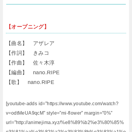
【オープニング】
【曲名】 アザレア
【作詞】 きみコ
【作曲】 佐々木淳
【編曲】 nano.RIPE
【歌】 nano.RIPE
[youtube-adds id=”https://www.youtube.com/watch?
v=odtMeUA9qcM” style=”mi-flower” margin=”0%”
url=”http://animejima.xyz/%e8%89%b2%e3%80%85%
e3%81%aa%e3%82%a2%e3%83%8b%e3%83%a1%e