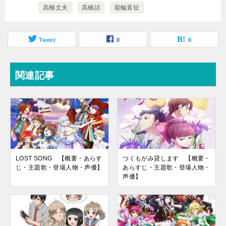
高橋丈夫
高橋諒
龍輪直征
Tweet
0
0
関連記事
LOST SONG 【概要・あらす
つくもがみ貸します 【概要・
じ・主題歌・登場人物・声優】
あらすじ・主題歌・登場人物・
声優】