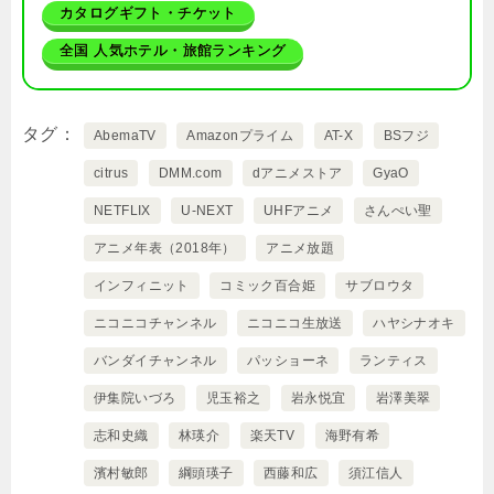
カタログギフト・チケット
全国 人気ホテル・旅館ランキング
タグ
AbemaTV
Amazonプライム
AT-X
BSフジ
citrus
DMM.com
dアニメストア
GyaO
NETFLIX
U-NEXT
UHFアニメ
さんぺい聖
アニメ年表（2018年）
アニメ放題
インフィニット
コミック百合姫
サブロウタ
ニコニコチャンネル
ニコニコ生放送
ハヤシナオキ
バンダイチャンネル
パッショーネ
ランティス
伊集院いづろ
児玉裕之
岩永悦宜
岩澤美翠
志和史織
林瑛介
楽天TV
海野有希
濱村敏郎
綱頭瑛子
西藤和広
須江信人