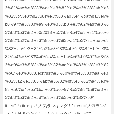
3%81%ae%e3%83%aa%e3%82%a2%e3%83%ab%e3
%82%bf%e3%82%a4%e3%83%a0%e4%ba%ba%e6%
b0%97%e3%83%a9%e3%83%b3%e3%82%ad%e3%8
3%b3%e3%82%b0/2018%e5%b9%b4%e3%81%ae%e
3%82%a2%e3%83%8b%e3%83%a1%e3%81%ae%e3
%83%aa%e3%82%a2%e3%83%ab%e3%82%bf%e3%
82%a4%e3%83%a0%e4%ba%ba%e6%b0%97%e3%8
3%a9%e3%83%b3%e3%82%ad%e3%83%b3%e3%82
%b0/%e3%80%8ecitrus%e3%80%8f%e3%83%aa%e3
%82%a2%e3%83%ab%e3%82%bf%e3%82%a4%e3%
83%a0%e4%ba%ba%e6%b0%97%e3%83%a9%e3%8
3%b3%e3%82%ad%e3%83%b3%e3%82%b0/”
title=”『citrus』の人気ランキング！” desc=”人気ランキ
ングを見るのならここをクリック♪” action=”7″