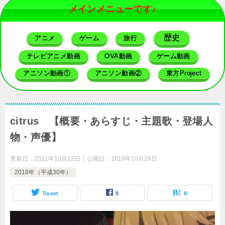
メインメニューです♪
歴史
アニメ
ゲーム
旅行
テレビアニメ動画
OVA動画
ゲーム動画
アニソン動画①
アニソン動画②
東方Project
citrus 【概要・あらすじ・主題歌・登場人
物・声優】
更新日：
2021年10月22日
公開日：
2019年10月26日
2018年（平成30年）
Tweet
0
0