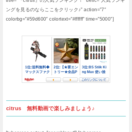
title=”『citrus』の人気ランキング！” desc=”人気ランキ
ングを見るのならここをクリック♪” action=”7″
colorbg=”#59d600″ colortext=”#ffffff” time=”5000″]
citrus 無料動画で楽しみましょう♪