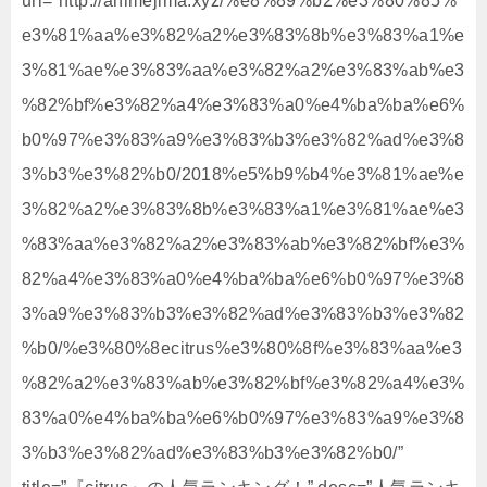
url=”http://animejima.xyz/%e8%89%b2%e3%80%85%
e3%81%aa%e3%82%a2%e3%83%8b%e3%83%a1%e
3%81%ae%e3%83%aa%e3%82%a2%e3%83%ab%e3
%82%bf%e3%82%a4%e3%83%a0%e4%ba%ba%e6%
b0%97%e3%83%a9%e3%83%b3%e3%82%ad%e3%8
3%b3%e3%82%b0/2018%e5%b9%b4%e3%81%ae%e
3%82%a2%e3%83%8b%e3%83%a1%e3%81%ae%e3
%83%aa%e3%82%a2%e3%83%ab%e3%82%bf%e3%
82%a4%e3%83%a0%e4%ba%ba%e6%b0%97%e3%8
3%a9%e3%83%b3%e3%82%ad%e3%83%b3%e3%82
%b0/%e3%80%8ecitrus%e3%80%8f%e3%83%aa%e3
%82%a2%e3%83%ab%e3%82%bf%e3%82%a4%e3%
83%a0%e4%ba%ba%e6%b0%97%e3%83%a9%e3%8
3%b3%e3%82%ad%e3%83%b3%e3%82%b0/”