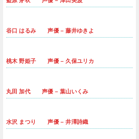
藍原 芽衣 声優 – 津田美波
谷口 はるみ 声優 – 藤井ゆきよ
桃木 野姫子 声優 – 久保ユリカ
丸田 加代 声優 – 葉山いくみ
水沢 まつり 声優 – 井澤詩織