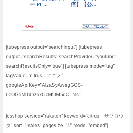
[tubepress output=”searchInput”] [tubepress
output=”searchResults” searchProvider=”youtube”
searchResultsOnly=”true”] [tubepress mode=”tag”
tagValue=”citrus アニメ”
googleApiKey=”AIzaSyAwegGGS-
0cOG5MlBInzoxCcM5fM5dCTNs”]
[csshop service=”rakuten” keyword=”citrus サブロウ
タ” sort=”-sales” pagesize=”1″ mode=”embed”]