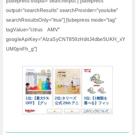
[tubepress output=”searchInput”] [tubepress
output=”searchResults” searchProvider=”youtube”
searchResultsOnly=”true”] [tubepress mode=”tag”
tagValue=”citrus AMV”
googleApiKey=”AIzaSyCNT85lIzHditJ4dbe5UKH_xY
UM0pnFh_g”]