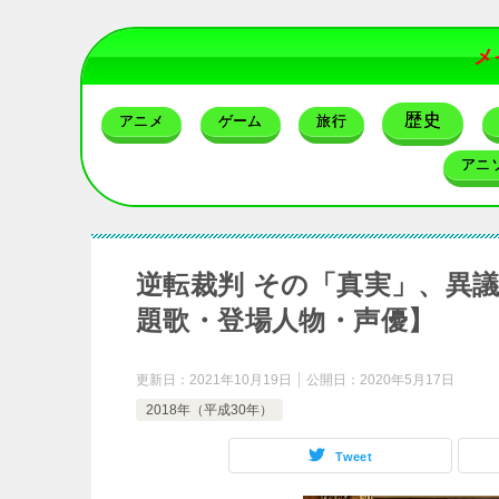
メ
歴史
アニメ
ゲーム
旅行
アニ
逆転裁判 その「真実」、異議あ
題歌・登場人物・声優】
更新日：
2021年10月19日
公開日：
2020年5月17日
2018年（平成30年）
Tweet