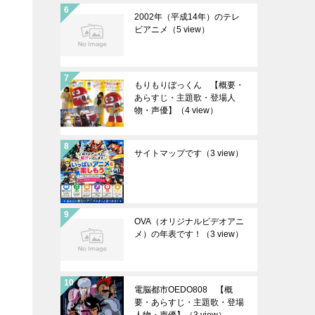
2002年（平成14年）のテレ
ビアニメ
（5 view）
もりもりぼっくん 【概要・
あらすじ・主題歌・登場人
物・声優】
（4 view）
サイトマップです
（3 view）
OVA（オリジナルビデオアニ
メ）の年表です！
（3 view）
電脳都市OEDO808 【概
要・あらすじ・主題歌・登場
人物・声優】
（3 view）