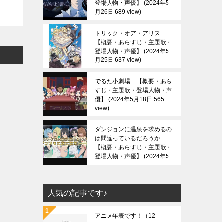
登場人物・声優】
2024年5
月26日 689 view
トリック・オア・アリス
【概要・あらすじ・主題歌・
登場人物・声優】
2024年5
月25日 637 view
でるた小劇場 【概要・あら
すじ・主題歌・登場人物・声
優】
2024年5月18日 565
view
ダンジョンに温泉を求めるの
は間違っているだろうか
【概要・あらすじ・主題歌・
登場人物・声優】
2024年5
月13日 688 view
人気の記事です♪
アニメ年表です！
（12