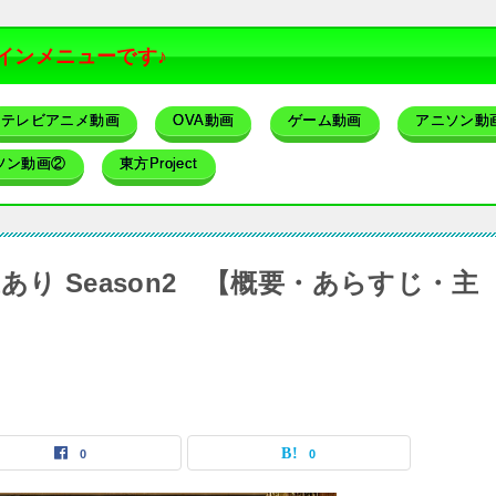
インメニューです♪
テレビアニメ動画
OVA動画
ゲーム動画
アニソン動
ソン動画②
東方Project
り Season2 【概要・あらすじ・主
0
0