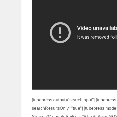
[tubepress output=”searchInput”] [tubepres
searchResultsOnly=”true”] [tubepre
Season2″ googleApiKey=”AIzaSyAwegGG