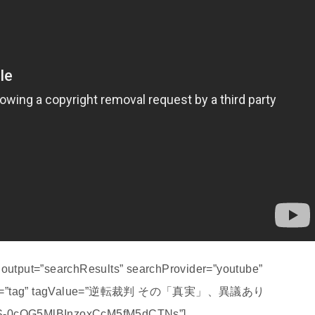
s output=”searchResults” searchProvider=”youtube”
ss mode=”tag” tagValue=”逆転裁判 その「真実」、異議あり
S-0cOG5MlBInzoxCcM5fM5dCTNs”]