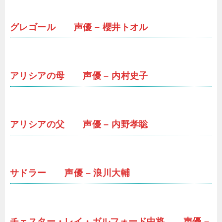
グレゴール 声優 – 櫻井トオル
アリシアの母 声優 – 内村史子
アリシアの父 声優 – 内野孝聡
サドラー 声優 – 浪川大輔
チェスター・レイ・ガルフォード中将 声優 –