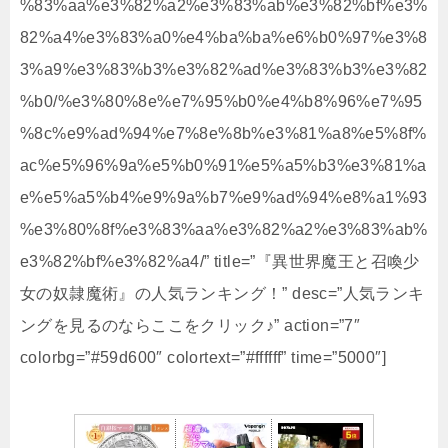
%83%aa%e3%82%a2%e3%83%ab%e3%82%bf%e3%
82%a4%e3%83%a0%e4%ba%ba%e6%b0%97%e3%8
3%a9%e3%83%b3%e3%82%ad%e3%83%b3%e3%82
%b0/%e3%80%8e%e7%95%b0%e4%b8%96%e7%95
%8c%e9%ad%94%e7%8e%8b%e3%81%a8%e5%8f%
ac%e5%96%9a%e5%b0%91%e5%a5%b3%e3%81%a
e%e5%a5%b4%e9%9a%b7%e9%ad%94%e8%a1%93
%e3%80%8f%e3%83%aa%e3%82%a2%e3%83%ab%
e3%82%bf%e3%82%a4/” title=”『異世界魔王と召喚少
女の奴隷魔術』の人気ランキング！” desc=”人気ランキ
ングを見るのならここをクリック♪” action=”7″
colorbg=”#59d600″ colortext=”#ffffff” time=”5000″]