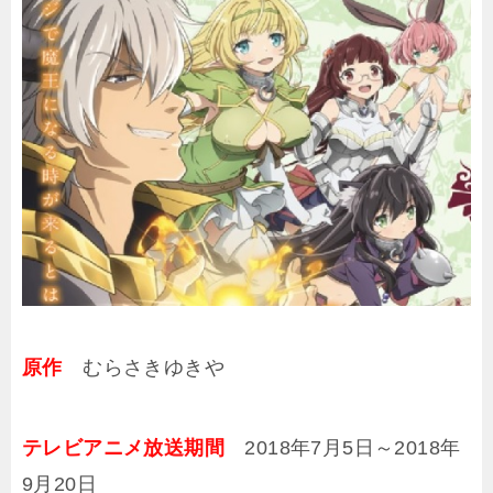
原作
むらさきゆきや
テレビアニメ放送期間
2018年7月5日～2018年
9月20日