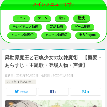
メインメニューです♪
歴史
アニメ
ゲーム
旅行
テレビアニメ動画
OVA動画
ゲーム動画
アニソン動画①
アニソン動画②
東方Project
異世界魔王と召喚少女の奴隷魔術 【概要・
あらすじ・主題歌・登場人物・声優】
更新日：
2021年10月20日
公開日：
2020年1月26日
2018年（平成30年）
Tweet
0
0