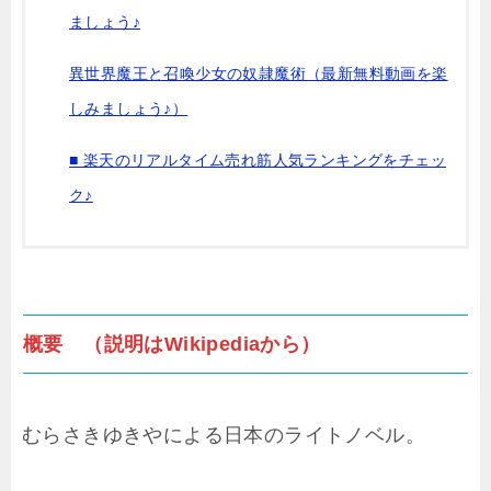
ましょう♪
異世界魔王と召喚少女の奴隷魔術（最新無料動画を楽
しみましょう♪）
■ 楽天のリアルタイム売れ筋人気ランキングをチェッ
ク♪
概要 （説明はWikipediaから）
むらさきゆきやによる日本のライトノベル。