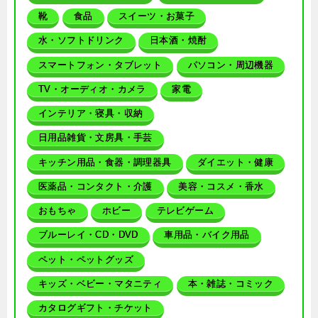
靴
食品
スイーツ・お菓子
水・ソフトドリンク
日本酒・焼酎
スマートフォン・タブレット
パソコン・周辺機器
TV・オーディオ・カメラ
家電
インテリア・寝具・収納
日用品雑貨・文房具・手芸
キッチン用品・食器・調理器具
ダイエット・健康
医薬品・コンタクト・介護
美容・コスメ・香水
おもちゃ
ホビー
テレビゲーム
ブルーレイ・CD・DVD
車用品・バイク用品
ペット・ペットグッズ
キッズ・ベビー・マタニティ
本・雑誌・コミック
カタログギフト・チケット