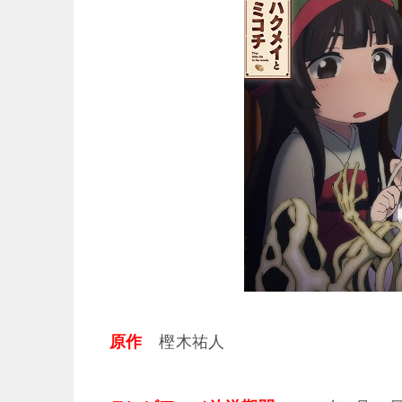
原作
樫木祐人