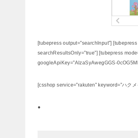
[tubepress output=”searchInput”] [tubepres
searchResultsOnly=”true”] [tubepress 
googleApiKey=”AIzaSyAwegGGS-0cOG5M
[csshop service=”rakuten” keyword=”ハク
●