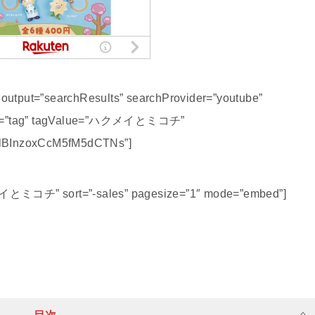
s output=”searchResults” searchProvider=”youtube”
mode=”tag” tagValue=”ハクメイとミコチ”
lBInzoxCcM5fM5dCTNs”]
メイとミコチ” sort=”-sales” pagesize=”1″ mode=”embed”]