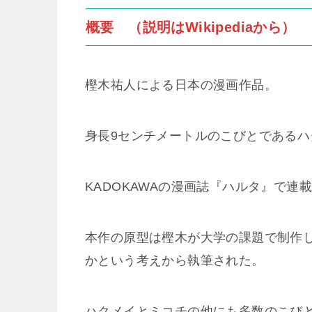
概要 （説明はWikipediaから）
樫木祐人による日本の漫画作品。
身長9センチメートルのこびとである
KADOKAWAの漫画誌『ハルタ』で連
本作の原型は樫木が大学の課題で制作
かという考えから執筆された。
ハクメイとミコチの他にも多数のこび