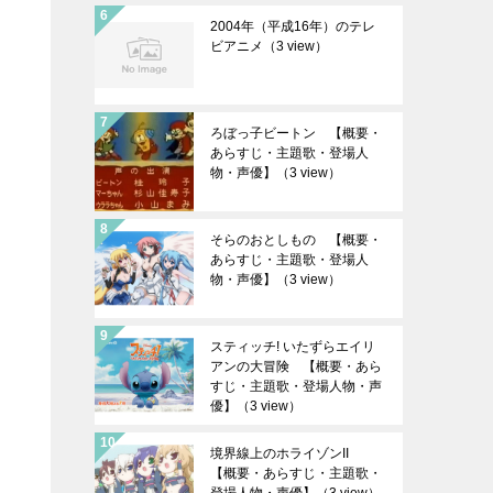
2004年（平成16年）のテレ
ビアニメ
（3 view）
ろぼっ子ビートン 【概要・
あらすじ・主題歌・登場人
物・声優】
（3 view）
そらのおとしもの 【概要・
あらすじ・主題歌・登場人
物・声優】
（3 view）
スティッチ! いたずらエイリ
アンの大冒険 【概要・あら
すじ・主題歌・登場人物・声
優】
（3 view）
境界線上のホライゾンII
【概要・あらすじ・主題歌・
登場人物・声優】
（3 view）