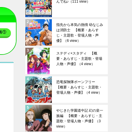
んでね♪
（111 view）
指先から本気の熱情 幼なじみ
は消防士 【概要・あらす
画①
じ・主題歌・登場人物・声
優】
（6 view）
ステディ×スタディ 【概
要・あらすじ・主題歌・登場
人物・声優】
（4 view）
恐竜探険隊ボーンフリー
【概要・あらすじ・主題歌・
登場人物・声優】
（4 view）
やじきた学園道中記 幻の皇一
族編 【概要・あらすじ・主
題歌・登場人物・声優】
（3
view）