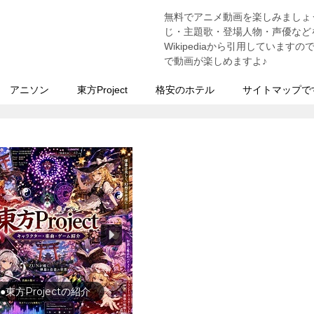
無料でアニメ動画を楽しみましょ
う
じ・主題歌・登場人物・声優などを
Wikipediaから引用していま
で動画が楽しめますよ♪
アニソン
東方Project
格安のホテル
サイトマップで
●東方Projectの紹介