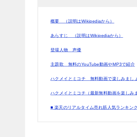
概要 （説明はWikipediaから）
あらすじ （説明はWikipediaから）
登場人物 声優
主題歌 無料のYouTube動画やMP3で紹介
ハクメイとミコチ 無料動画で楽しみましょ
ハクメイとミコチ（最新無料動画を楽しみま
■ 楽天のリアルタイム売れ筋人気ランキン