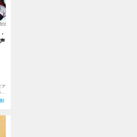
要・
・声
期間
ビア
5時