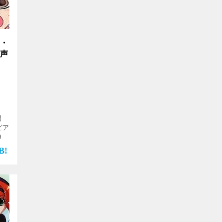
要・
・声
期間
ビア
9時
など