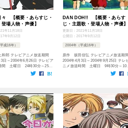
日々 【概要・あらすじ・
DAN DOH!! 【概要・あらす
・登場人物・声優】
じ・主題歌・登場人物・声優
021年11月18日
更新日：
2021年11月18日
017年9月12日
公開日：
2017年9月12日
（平成16年）
2004年（平成16年）
上和郎 テレビアニメ放送期間
原作 坂田信弘 テレビアニメ放送
月3日～2004年6月26日 テレビア
2004年4月3日～2004年9月25日 テレ
間 土曜日 24時30分～25時
ニメ放送時間 土曜日 9時30分～10
ど 放送局 独立UHF局 話数
00分 放送局 テレビ東京系列 話数 
bepress output=& […]
26話 [tubepress output=R […]