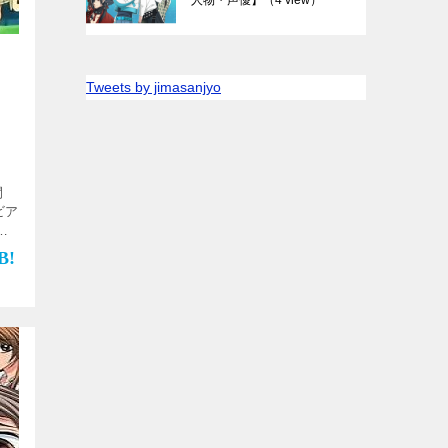
】
Tweets by jimasanjyo
期間
ビア
時
全