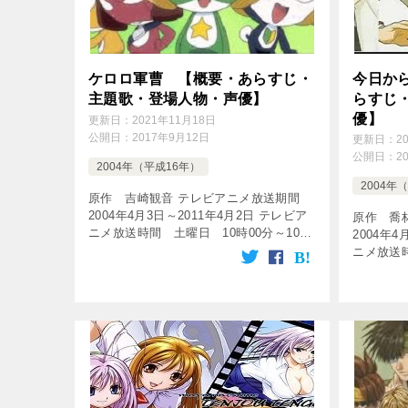
ケロロ軍曹 【概要・あらすじ・
今日か
主題歌・登場人物・声優】
らすじ
優】
更新日：
2021年11月18日
公開日：
2017年9月12日
更新日：
2
公開日：
2
2004年（平成16年）
2004年
原作 吉崎観音 テレビアニメ放送期間
2004年4月3日～2011年4月2日 テレビア
原作 喬
ニメ放送時間 土曜日 10時00分～10時
2004年4
30分 など 放送局 テレビ東京系列 話
ニメ放送時
数 全357話 [tubepress output= […]
分 放送局
[tubepres