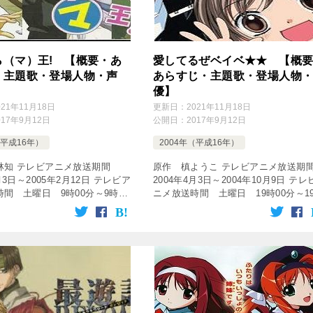
ら（マ）王! 【概要・あ
愛してるぜベイベ★★ 【概
・主題歌・登場人物・声
あらすじ・主題歌・登場人物
優】
021年11月18日
更新日：
2021年11月18日
017年9月12日
公開日：
2017年9月12日
（平成16年）
2004年（平成16年）
林知 テレビアニメ放送期間
原作 槙ようこ テレビアニメ放送
月3日～2005年2月12日 テレビア
2004年4月3日～2004年10月9日 テレ
間 土曜日 9時00分～9時25
ニメ放送時間 土曜日 19時00分～1
 NHK BS2 話数 全39話
30分 など 放送局 アニマックス 
s output=” […]
話数 全26話 [tubepress outpu […]