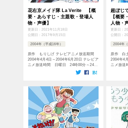
花右京メイド隊 La Verite 【概
超ぽじ
要・あらすじ・主題歌・登場人
【概要
物・声優】
人物・
更新日：
2021年11月18日
更新日：
2
公開日：
2017年9月15日
公開日：
2
2004年（平成16年）
2004年
原作 もりしげ テレビアニメ放送期間
原作 白
2004年4月4日～2004年6月20日 テレビア
2004年4
ニメ放送時間 日曜日 24時00分～24時
ニメ放送時
30分 など 放送局 独立UHF局 話数
20分 な
全12話 [tubepress output=& […]
数 全101話 