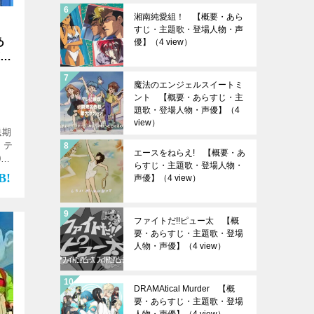
湘南純愛組！ 【概要・あら
すじ・主題歌・登場人物・声
あ
優】
（4 view）
声
魔法のエンジェルスイートミ
ント 【概要・あらすじ・主
題歌・登場人物・声優】
（4
view）
送期
 テ
エースをねらえ! 【概要・あ
0分
らすじ・主題歌・登場人物・
話
声優】
（4 view）
ファイトだ!!ピュー太 【概
要・あらすじ・主題歌・登場
人物・声優】
（4 view）
DRAMAtical Murder 【概
要・あらすじ・主題歌・登場
人物・声優】
（4 view）