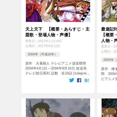
天上天下 【概要・あらすじ・主
最遊記R
題歌・登場人物・声優】
【概要
人物・
更新日：
2021年11月18日
公開日：
2017年9月12日
更新日：
2
公開日：
2
2004年（平成16年）
2004年
原作 大暮維人 テレビアニメ放送期間
2004年4月1日～2004年9月16日 放送局
原作 峰
テレビ朝日系列 話数 全24話 [tubepress
間 2004
output=”searchInput”] [tube […]
ビアニメ
26時00
数 全26話 [