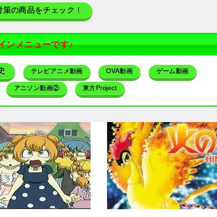
対策の商品をチェック！
インメニューです♪
史
テレビアニメ動画
OVA動画
ゲーム動画
アニソン動画②
東方Project