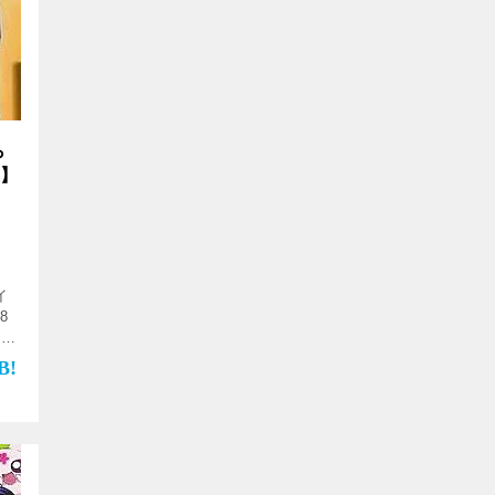
ら
優】
イ
8
送時
など
…]