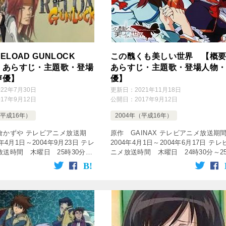
ELOAD GUNLOCK
この醜くも美しい世界 【概
・あらすじ・主題歌・登場
あらすじ・主題歌・登場人物
声優】
優】
022年7月30日
更新日：
2021年11月18日
017年9月12日
公開日：
2017年9月12日
（平成16年）
2004年（平成16年）
倉かずや テレビアニメ放送期
原作 GAINAX テレビアニメ放送
年4月1日～2004年9月23日 テレ
2004年4月1日～2004年6月17日 テレ
放送時間 木曜日 25時30分～
ニメ放送時間 木曜日 24時30分～2
分 放送局 テレビ東京系列 話
00分 放送局 BS-i 話数 全12話
tubepress output=&# […]
[tubepress output=R […]