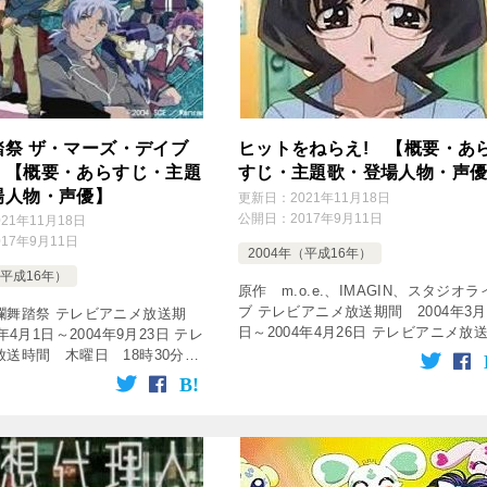
踏祭 ザ・マーズ・デイブ
ヒットをねらえ! 【概要・あ
 【概要・あらすじ・主題
すじ・主題歌・登場人物・声
場人物・声優】
更新日：
2021年11月18日
公開日：
2017年9月11日
021年11月18日
017年9月11日
2004年（平成16年）
（平成16年）
原作 m.o.e.、IMAGIN、スタジオラ
ブ テレビアニメ放送期間 2004年3月
爛舞踏祭 テレビアニメ放送期
日～2004年4月26日 テレビアニメ放
年4月1日～2004年9月23日 テレ
間 月曜日 24時05分～24時20分 
放送時間 木曜日 18時30分～
放送局 独立UHF局 話数 全12話 [t [
分 放送局 テレビ東京系列 話
tubepress output=&# […]