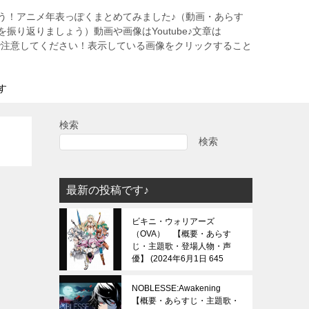
う！アニメ年表っぽくまとめてみました♪（動画・あらす
振り返りましょう）動画や画像はYoutube♪文章は
すので注意してください！表示している画像をクリックすること
す
検索
検索
最新の投稿です♪
ビキニ・ウォリアーズ
（OVA） 【概要・あらす
じ・主題歌・登場人物・声
優】
2024年6月1日 645
view
NOBLESSE:Awakening
【概要・あらすじ・主題歌・