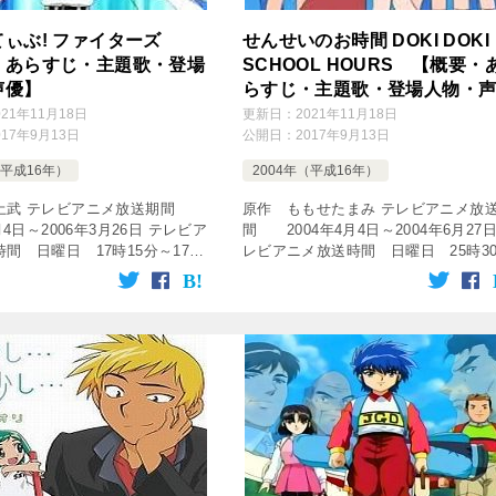
てぃぶ! ファイターズ
せんせいのお時間 DOKI DOKI
・あらすじ・主題歌・登場
SCHOOL HOURS 【概要・
声優】
らすじ・主題歌・登場人物・
優】
021年11月18日
更新日：
2021年11月18日
017年9月13日
公開日：
2017年9月13日
（平成16年）
2004年（平成16年）
土武 テレビアニメ放送期間
原作 ももせたまみ テレビアニメ放
月4日～2006年3月26日 テレビア
間 2004年4月4日～2004年6月27日
間 日曜日 17時15分～17時
レビアニメ放送時間 日曜日 25時3
ど 放送局 テレビ東京系列 話
～26時00分 放送局 テレビ東京系列 
[tubepress output= […]
数 全13話 [tubepress output= […]