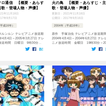
マロ通信 【概要・あらす
火の鳥 【概要・あらすじ・
題歌・登場人物・声優】
歌・登場人物・声優】
021年11月18日
更新日：
2021年11月18日
017年9月17日
公開日：
2017年9月16日
（平成16年）
2004年（平成16年）
本ルンルン テレビアニメ放送期
原作 手塚治虫 テレビアニメ放送
年4月4日～2005年3月27日 テレ
2004年4月4日～2004年6月27日 テレ
放送時間 日曜日 9時30分～
ニメ放送時間 金曜日 19時30分～2
分 放送局 テレビ東京系列 話
00分 放送局 NHK-BSハイビジョン 
tubepress output=&# […]
数 全13話 [tubepress outpu […]