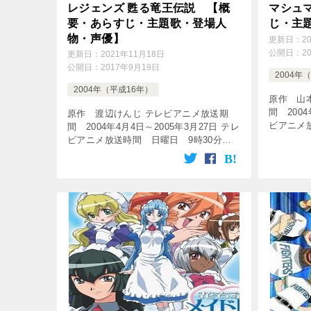
レジェンズ 甦る竜王伝説 【概
マシュ
要・あらすじ・主題歌・登場人
じ・主
物・声優】
更新日：
2
公開日：
2
更新日：
2021年11月18日
公開日：
2017年9月19日
2004年
2004年（平成16年）
原作 山
間 2004
原作 渡辺けんじ テレビアニメ放送期
ビアニメ
間 2004年4月4日～2005年3月27日 テレ
10時00
ビアニメ放送時間 日曜日 9時30分～
数 全52話 [
10時00分 放送局 フジテレビ系列 話
数 全50話 [tubepress output= […]