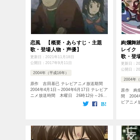
恋風 【概要・あらすじ・主題
絢爛舞
歌・登場人物・声優】
レイク
歌・登
更新日：
2021年11月18日
公開日：
2017年9月11日
更新日：
2
公開日：
2
2004年（平成16年）
2004年
原作 吉田基已 テレビアニメ放送期間
2004年4月1日～2004年6月17日 テレビア
原作 絢
ニメ放送時間 木曜日 26時12分～26時
間 2004
42分 放送局 テレビ朝日系列 話数 全
ビアニメ
13話 [tubepress output= […]
19時00
数 全26話 [