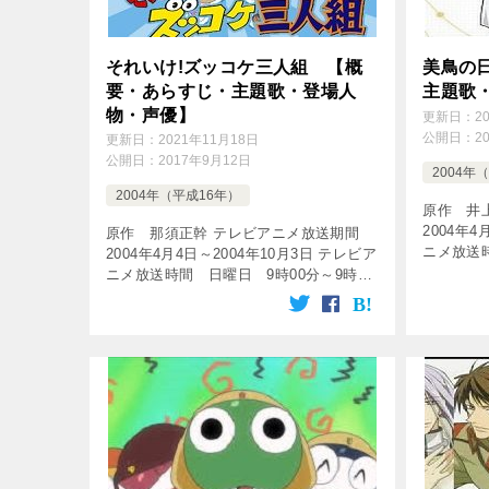
それいけ!ズッコケ三人組 【概
美鳥の
要・あらすじ・主題歌・登場人
主題歌
物・声優】
更新日：
2
公開日：
2
更新日：
2021年11月18日
公開日：
2017年9月12日
2004年
2004年（平成16年）
原作 井
2004年4
原作 那須正幹 テレビアニメ放送期間
ニメ放送時
2004年4月4日～2004年10月3日 テレビア
00分 な
ニメ放送時間 日曜日 9時00分～9時30
全13話 [tu
分 放送局 テレビ東京系列 話数 全26
話 [tubepress output=̶ […]