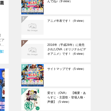
んでね♪
（9 view）
主題
アニメ年表です！
（9 view）
期間
ビア
0時
2016年（平成28年）に発売
話
されたOVA（オリジナルビデ
オアニメ）です！
（6 view）
サイトマップです
（5 view）
変ゼミ（OVA） 【概要・あ
らすじ・主題歌・登場人物・
声優】
（5 view）