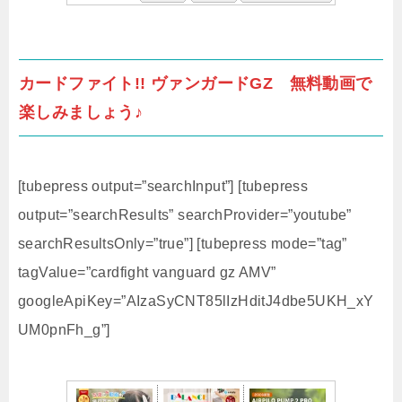
カードファイト!! ヴァンガードGZ 無料動画で
楽しみましょう♪
[tubepress output=”searchInput”] [tubepress
output=”searchResults” searchProvider=”youtube”
searchResultsOnly=”true”] [tubepress mode=”tag”
tagValue=”cardfight vanguard gz AMV”
googleApiKey=”AIzaSyCNT85lIzHditJ4dbe5UKH_xY
UM0pnFh_g”]