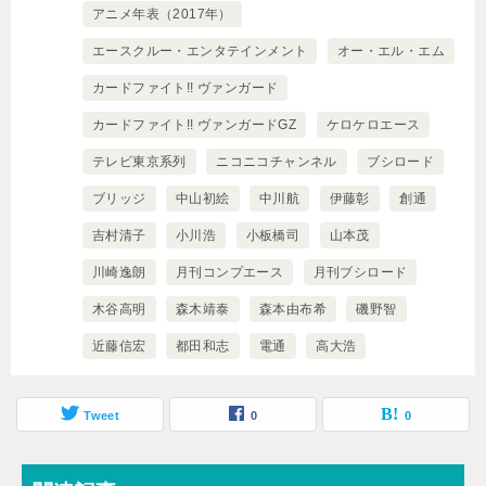
アニメ年表（2017年）
エースクルー・エンタテインメント
オー・エル・エム
カードファイト!! ヴァンガード
カードファイト!! ヴァンガードGZ
ケロケロエース
テレビ東京系列
ニコニコチャンネル
ブシロード
ブリッジ
中山初絵
中川航
伊藤彰
創通
吉村清子
小川浩
小板橋司
山本茂
川崎逸朗
月刊コンプエース
月刊ブシロード
木谷高明
森木靖泰
森本由布希
磯野智
近藤信宏
都田和志
電通
高大浩
Tweet
0
0