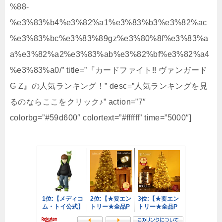
%88-
%e3%83%b4%e3%82%a1%e3%83%b3%e3%82%ac
%e3%83%bc%e3%83%89gz%e3%80%8f%e3%83%a
a%e3%82%a2%e3%83%ab%e3%82%bf%e3%82%a4
%e3%83%a0/” title=”『カードファイト!! ヴァンガード
G Z』の人気ランキング！” desc=”人気ランキングを見
るのならここをクリック♪” action=”7″
colorbg=”#59d600″ colortext=”#ffffff” time=”5000″]