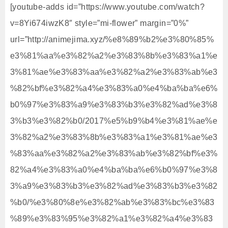
[youtube-adds id=”https://www.youtube.com/watch?
v=8Yi674iwzK8″ style=”mi-flower” margin=”0%”
url=”http://animejima.xyz/%e8%89%b2%e3%80%85%
e3%81%aa%e3%82%a2%e3%83%8b%e3%83%a1%e
3%81%ae%e3%83%aa%e3%82%a2%e3%83%ab%e3
%82%bf%e3%82%a4%e3%83%a0%e4%ba%ba%e6%
b0%97%e3%83%a9%e3%83%b3%e3%82%ad%e3%8
3%b3%e3%82%b0/2017%e5%b9%b4%e3%81%ae%e
3%82%a2%e3%83%8b%e3%83%a1%e3%81%ae%e3
%83%aa%e3%82%a2%e3%83%ab%e3%82%bf%e3%
82%a4%e3%83%a0%e4%ba%ba%e6%b0%97%e3%8
3%a9%e3%83%b3%e3%82%ad%e3%83%b3%e3%82
%b0/%e3%80%8e%e3%82%ab%e3%83%bc%e3%83
%89%e3%83%95%e3%82%a1%e3%82%a4%e3%83