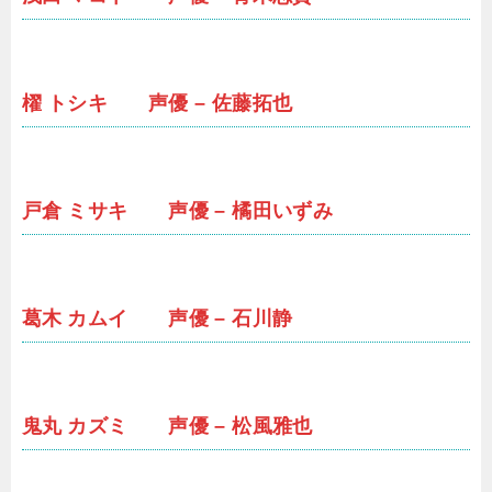
櫂 トシキ 声優 – 佐藤拓也
戸倉 ミサキ 声優 – 橘田いずみ
葛木 カムイ 声優 – 石川静
鬼丸 カズミ 声優 – 松風雅也