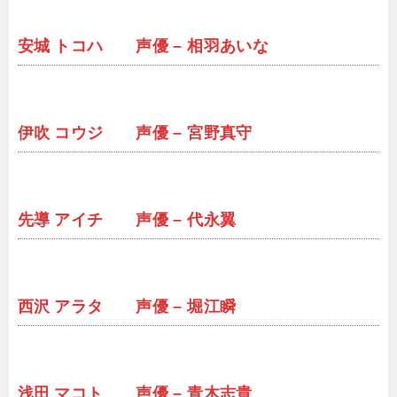
安城 トコハ 声優 – 相羽あいな
伊吹 コウジ 声優 – 宮野真守
先導 アイチ 声優 – 代永翼
西沢 アラタ 声優 – 堀江瞬
浅田 マコト 声優 – 青木志貴