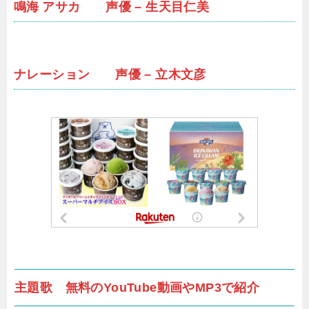
鳴海 アサカ 声優 – 生天目仁美
ナレーション 声優 – 立木文彦
主題歌 無料のYouTube動画やMP3で紹介