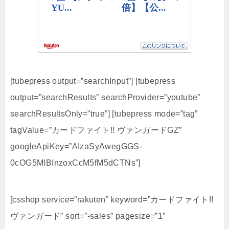
[tubepress output=”searchInput”] [tubepress
output=”searchResults” searchProvider=”youtube”
searchResultsOnly=”true”] [tubepress mode=”tag”
tagValue=”カードファイト!! ヴァンガードGZ”
googleApiKey=”AIzaSyAwegGGS-
0cOG5MlBInzoxCcM5fM5dCTNs”]
[csshop service=”rakuten” keyword=”カードファイト!!
ヴァンガード” sort=”-sales” pagesize=”1″