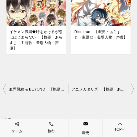
イケメン戦国◆時をかけるが恋
Dies irae 【概要・あらす
ははじまらない 【概要・あら
じ・主題歌・登場人物・声優】
すじ・主題歌・登場人物・声
優】
投
血界戦線 & BEYOND 【概要・あらすじ・主題歌・登場人物・声優】
アニメガタリズ 【概要・あらすじ・主題歌・登場人物・声優】
稿
ナ
ビ
検索
ゲ
検索
TOPへ
ゲーム
旅行
歴史