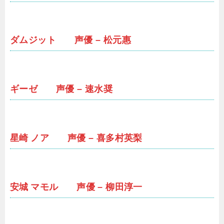
ダムジット 声優 – 松元惠
ギーゼ 声優 – 速水奨
星崎 ノア 声優 – 喜多村英梨
安城 マモル 声優 – 柳田淳一