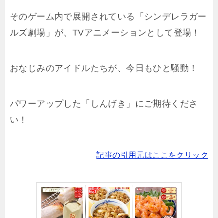
そのゲーム内で展開されている「シンデレラガー
ルズ劇場」が、TVアニメーションとして登場！
おなじみのアイドルたちが、今日もひと騒動！
パワーアップした「しんげき」にご期待くださ
い！
記事の引用元はここをクリック