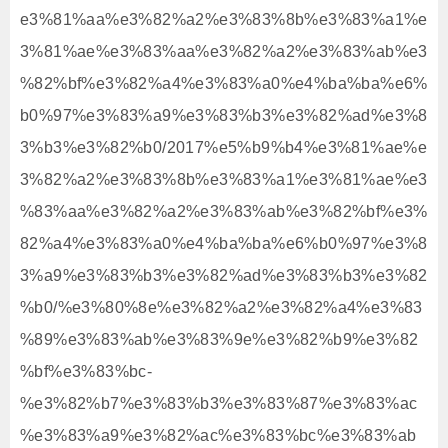
e3%81%aa%e3%82%a2%e3%83%8b%e3%83%a1%e
3%81%ae%e3%83%aa%e3%82%a2%e3%83%ab%e3
%82%bf%e3%82%a4%e3%83%a0%e4%ba%ba%e6%
b0%97%e3%83%a9%e3%83%b3%e3%82%ad%e3%8
3%b3%e3%82%b0/2017%e5%b9%b4%e3%81%ae%e
3%82%a2%e3%83%8b%e3%83%a1%e3%81%ae%e3
%83%aa%e3%82%a2%e3%83%ab%e3%82%bf%e3%
82%a4%e3%83%a0%e4%ba%ba%e6%b0%97%e3%8
3%a9%e3%83%b3%e3%82%ad%e3%83%b3%e3%82
%b0/%e3%80%8e%e3%82%a2%e3%82%a4%e3%83
%89%e3%83%ab%e3%83%9e%e3%82%b9%e3%82
%bf%e3%83%bc-
%e3%82%b7%e3%83%b3%e3%83%87%e3%83%ac
%e3%83%a9%e3%82%ac%e3%83%bc%e3%83%ab