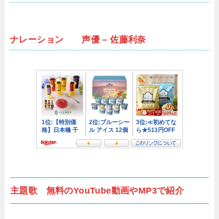
ナレーション 声優 – 佐藤利奈
主題歌 無料のYouTube動画やMP3で紹介