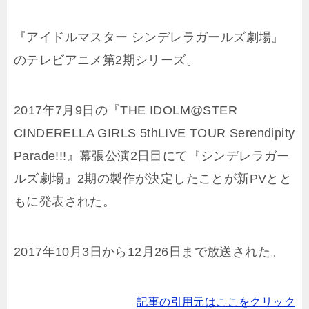
『アイドルマスター シンデレラガールズ劇場』
のテレビアニメ第2期シリーズ。
2017年7月9日の『THE IDOLM@STER
CINDERELLA GIRLS 5thLIVE TOUR Serendipity
Parade!!!』幕張公演2日目にて『シンデレラガー
ルズ劇場』2期の製作が決定したことが新PVとと
もに発表された。
2017年10月3日から12月26日まで放送された。
記事の引用元はここをクリック