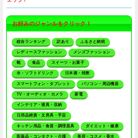
お好みのジャンルをクリック！
総合ランキング
訳あり
ふるさと納税
レディースファッション
メンズファッション
靴
食品
スイーツ・お菓子
水・ソフトドリンク
日本酒・焼酎
スマートフォン・タブレット
パソコン・周辺機器
TV・オーディオ・カメラ
家電
インテリア・寝具・収納
日用品雑貨・文房具・手芸
キッチン用品・食器・調理器具
ダイエット・健康
医薬品・コンタクト・介護
美容・コスメ・香水