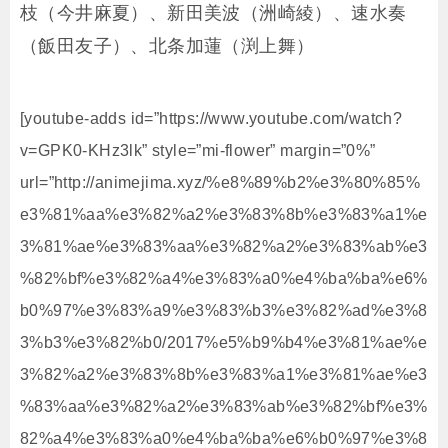
枝（今井麻夏）、新田美波（洲崎綾）、速水奏
（飯田友子）、北条加蓮（渕上舞）
[youtube-adds id=”https://www.youtube.com/watch?
v=GPK0-KHz3lk” style=”mi-flower” margin=”0%”
url=”http://animejima.xyz/%e8%89%b2%e3%80%85%
e3%81%aa%e3%82%a2%e3%83%8b%e3%83%a1%e
3%81%ae%e3%83%aa%e3%82%a2%e3%83%ab%e3
%82%bf%e3%82%a4%e3%83%a0%e4%ba%ba%e6%
b0%97%e3%83%a9%e3%83%b3%e3%82%ad%e3%8
3%b3%e3%82%b0/2017%e5%b9%b4%e3%81%ae%e
3%82%a2%e3%83%8b%e3%83%a1%e3%81%ae%e3
%83%aa%e3%82%a2%e3%83%ab%e3%82%bf%e3%
82%a4%e3%83%a0%e4%ba%ba%e6%b0%97%e3%8