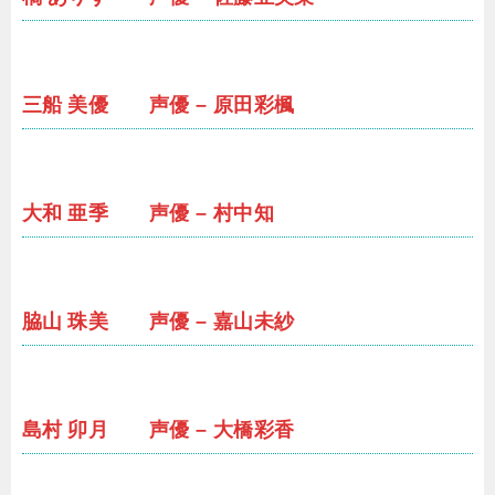
三船 美優 声優 – 原田彩楓
大和 亜季 声優 – 村中知
脇山 珠美 声優 – 嘉山未紗
島村 卯月 声優 – 大橋彩香