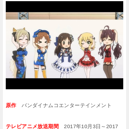
原作
バンダイナムコエンターテインメント
テレビアニメ放送期間
2017年10月3日～2017