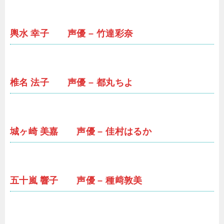
輿水 幸子 声優 – 竹達彩奈
椎名 法子 声優 – 都丸ちよ
城ヶ崎 美嘉 声優 – 佳村はるか
五十嵐 響子 声優 – 種﨑敦美