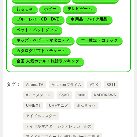
おもちゃ
ホビー
テレビゲーム
ブルーレイ・CD・DVD
車用品・バイク用品
ペット・ペットグッズ
キッズ・ベビー・マタニティ
本・雑誌・コミック
カタログギフト・チケット
全国 人気ホテル・旅館ランキング
タグ
AbemaTV
Amazonプライム
AT-X
BS11
dアニメストア
GyaO
hulu
KADOKAWA
U-NEXT
UHFアニメ
まんきゅう
アイドルマスター
アイドルマスター シンデレラガールズ
アイドルマスター シンデレラガールズ劇場