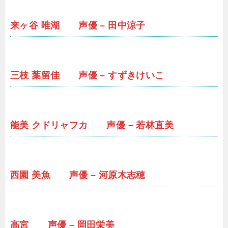
来ヶ谷 唯湖 声優 – 田中涼子
三枝 葉留佳 声優 – すずきけいこ
能美 クドリャフカ 声優 – 若林直美
西園 美魚 声優 – 河原木志穂
高宮 声優 – 岡田栄美