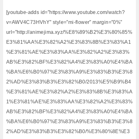
[youtube-adds id=”https://www.youtube.com/watch?
v=AWV4C73HVhY” style=”mi-flower” margin=”0%”
url=”http://animejima.xyz/%E8%89%B2%E3%80%85%
E3%81%AA%E3%82%A2%E3%83%8B%E3%83%A1
%E3%81%AE%E3%83%AA%E3%82%A2%E3%83%
AB%E3%82%BF%E3%82%A4%E3%83%A0%E4%BA
%BA%E6%B0%97%E3%83%A9%E3%83%B3%E3%8
2%AD%E3%83%B3%E3%82%B0/2013%E5%B9%B4
%E3%81%AE%E3%82%A2%E3%83%8B%E3%83%A
1%E3%81%AE%E3%83%AA%E3%82%A2%E3%83%
AB%E3%82%BF%E3%82%A4%E3%83%A0%E4%BA
%BA%E6%B0%97%E3%83%A9%E3%83%B3%E3%8
2%AD%E3%83%B3%E3%82%B0/%E3%80%8E%E3