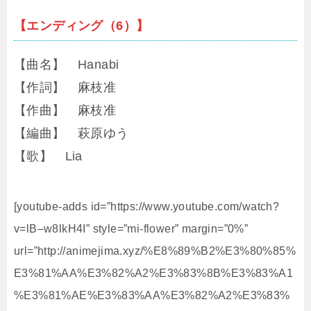
【エンディング（6）】
【曲名】 Hanabi
【作詞】 麻枝准
【作曲】 麻枝准
【編曲】 萩原ゆう
【歌】 Lia
[youtube-adds id=”https://www.youtube.com/watch?
v=lB–w8lkH4I” style=”mi-flower” margin=”0%”
url=”http://animejima.xyz/%E8%89%B2%E3%80%85%
E3%81%AA%E3%82%A2%E3%83%8B%E3%83%A1
%E3%81%AE%E3%83%AA%E3%82%A2%E3%83%