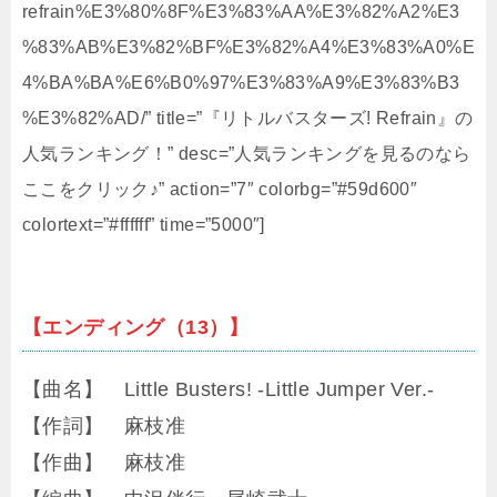
refrain%E3%80%8F%E3%83%AA%E3%82%A2%E3
%83%AB%E3%82%BF%E3%82%A4%E3%83%A0%E
4%BA%BA%E6%B0%97%E3%83%A9%E3%83%B3
%E3%82%AD/” title=”『リトルバスターズ! Refrain』の
人気ランキング！” desc=”人気ランキングを見るのなら
ここをクリック♪” action=”7″ colorbg=”#59d600″
colortext=”#ffffff” time=”5000″]
【エンディング（13）】
【曲名】 Little Busters! -Little Jumper Ver.-
【作詞】 麻枝准
【作曲】 麻枝准