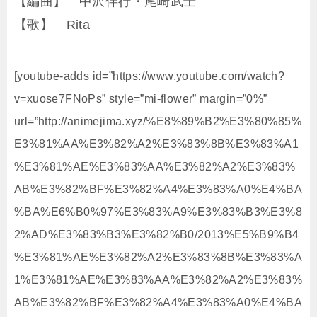
【編曲】 中沢伴行・尾崎武士
【歌】 Rita
[youtube-adds id=”https://www.youtube.com/watch?
v=xuose7FNoPs” style=”mi-flower” margin=”0%”
url=”http://animejima.xyz/%E8%89%B2%E3%80%85%
E3%81%AA%E3%82%A2%E3%83%8B%E3%83%A1
%E3%81%AE%E3%83%AA%E3%82%A2%E3%83%
AB%E3%82%BF%E3%82%A4%E3%83%A0%E4%BA
%BA%E6%B0%97%E3%83%A9%E3%83%B3%E3%8
2%AD%E3%83%B3%E3%82%B0/2013%E5%B9%B4
%E3%81%AE%E3%82%A2%E3%83%8B%E3%83%A
1%E3%81%AE%E3%83%AA%E3%82%A2%E3%83%
AB%E3%82%BF%E3%82%A4%E3%83%A0%E4%BA