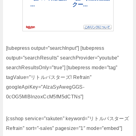
[tubepress output=”searchInput”] [tubepress
output=”searchResults” searchProvider=”youtube”
searchResultsOnly=”true”] [tubepress mode=”tag”
tagValue=”リトルバスターズ! Refrain”
googleApiKey=”AIzaSyAwegGGS-
0cOG5MlBInzoxCcM5fM5dCTNs”]
[csshop service=”rakuten” keyword=”リトルバスターズ
Refrain” sort=”-sales” pagesize=”1″ mode=”embed”]