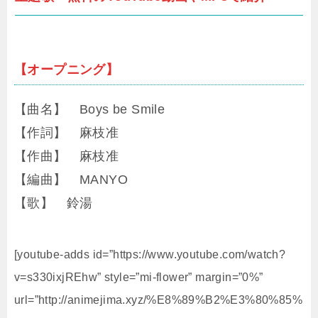
【オープニング】
【曲名】 Boys be Smile
【作詞】 麻枝准
【作曲】 麻枝准
【編曲】 MANYO
【歌】 鈴湯
[youtube-adds id=”https://www.youtube.com/watch?
v=s330ixjREhw” style=”mi-flower” margin=”0%”
url=”http://animejima.xyz/%E8%89%B2%E3%80%85%