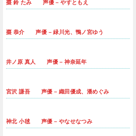
棗 鈴 たみ 声優 – やすともえ
棗 恭介 声優 – 緑川光、鴨ノ宮ゆう
井ノ原 真人 声優 – 神奈延年
宮沢 謙吾 声優 – 織田優成、潘めぐみ
神北 小毬 声優 – やなせなつみ