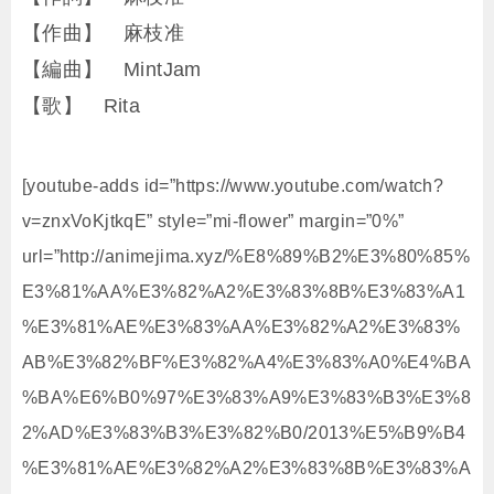
【作曲】 麻枝准
【編曲】 MintJam
【歌】 Rita
[youtube-adds id=”https://www.youtube.com/watch?
v=znxVoKjtkqE” style=”mi-flower” margin=”0%”
url=”http://animejima.xyz/%E8%89%B2%E3%80%85%
E3%81%AA%E3%82%A2%E3%83%8B%E3%83%A1
%E3%81%AE%E3%83%AA%E3%82%A2%E3%83%
AB%E3%82%BF%E3%82%A4%E3%83%A0%E4%BA
%BA%E6%B0%97%E3%83%A9%E3%83%B3%E3%8
2%AD%E3%83%B3%E3%82%B0/2013%E5%B9%B4
%E3%81%AE%E3%82%A2%E3%83%8B%E3%83%A