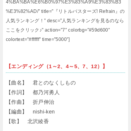
4%BA%BA%E6%B0%97%E3%83%A9%E3%83%B3
%E3%82%AD/” title=”『リトルバスターズ! Refrain』の
人気ランキング！” desc=”人気ランキングを見るのなら
ここをクリック♪” action=”7″ colorbg=”#59d600″
colortext=”#ffffff” time=”5000″]
【エンディング（1～2、4～5、7、12）】
【曲名】 君とのなくしもの
【作詞】 都乃河勇人
【作曲】 折戸伸治
【編曲】 nishi-ken
【歌】 北沢綾香