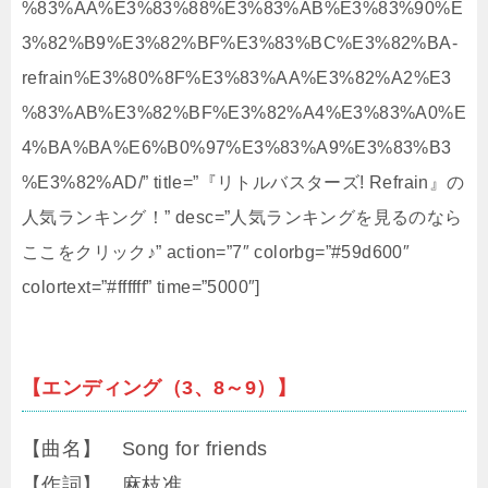
%83%AA%E3%83%88%E3%83%AB%E3%83%90%E
3%82%B9%E3%82%BF%E3%83%BC%E3%82%BA-
refrain%E3%80%8F%E3%83%AA%E3%82%A2%E3
%83%AB%E3%82%BF%E3%82%A4%E3%83%A0%E
4%BA%BA%E6%B0%97%E3%83%A9%E3%83%B3
%E3%82%AD/” title=”『リトルバスターズ! Refrain』の
人気ランキング！” desc=”人気ランキングを見るのなら
ここをクリック♪” action=”7″ colorbg=”#59d600″
colortext=”#ffffff” time=”5000″]
【エンディング（3、8～9）】
【曲名】 Song for friends
【作詞】 麻枝准