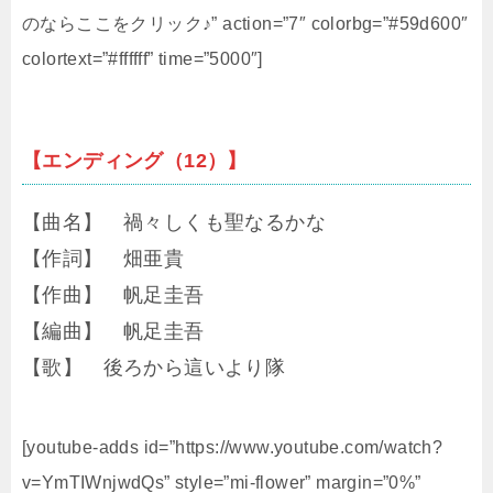
のならここをクリック♪” action=”7″ colorbg=”#59d600″
colortext=”#ffffff” time=”5000″]
【エンディング（12）】
【曲名】 禍々しくも聖なるかな
【作詞】 畑亜貴
【作曲】 帆足圭吾
【編曲】 帆足圭吾
【歌】 後ろから這いより隊
[youtube-adds id=”https://www.youtube.com/watch?
v=YmTIWnjwdQs” style=”mi-flower” margin=”0%”