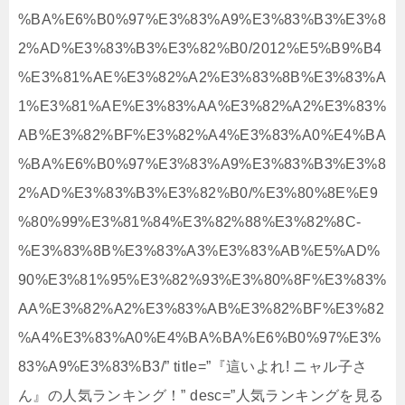
%BA%E6%B0%97%E3%83%A9%E3%83%B3%E3%8
2%AD%E3%83%B3%E3%82%B0/2012%E5%B9%B4
%E3%81%AE%E3%82%A2%E3%83%8B%E3%83%A
1%E3%81%AE%E3%83%AA%E3%82%A2%E3%83%
AB%E3%82%BF%E3%82%A4%E3%83%A0%E4%BA
%BA%E6%B0%97%E3%83%A9%E3%83%B3%E3%8
2%AD%E3%83%B3%E3%82%B0/%E3%80%8E%E9
%80%99%E3%81%84%E3%82%88%E3%82%8C-
%E3%83%8B%E3%83%A3%E3%83%AB%E5%AD%
90%E3%81%95%E3%82%93%E3%80%8F%E3%83%
AA%E3%82%A2%E3%83%AB%E3%82%BF%E3%82
%A4%E3%83%A0%E4%BA%BA%E6%B0%97%E3%
83%A9%E3%83%B3/” title=”『這いよれ! ニャル子さ
ん』の人気ランキング！” desc=”人気ランキングを見る