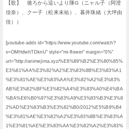
【歌】 後ろから這いより隊G（ニャル子（阿澄
佳奈）、クー子（松来未祐）、暮井珠緒（大坪由
佳））
[youtube-adds id=”https://www.youtube.com/watch?
v=OMHdwhTDknU” style=”mi-flower” margin=”0%”
url=”http://animejima.xyz/%E8%89%B2%E3%80%85%
E3%81%AA%E3%82%A2%E3%83%8B%E3%83%A1
%E3%81%AE%E3%83%AA%E3%82%A2%E3%83%
AB%E3%82%BF%E3%82%A4%E3%83%A0%E4%BA
%BA%E6%B0%97%E3%83%A9%E3%83%B3%E3%8
2%AD%E3%83%B3%E3%82%B0/2012%E5%B9%B4
%E3%81%AE%E3%82%A2%E3%83%8B%E3%83%A
1%E3%81%AE%E3%83%AA%E3%82%A2%E3%83%