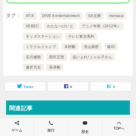
タグ
AT-X
DIVE II entertainment
GA文庫
monaca
XEBEC
わたなべけいと
アニメ年表（2012年）
キッズステーション
テレビ東京系列
ミラクルジャンプ
木村暢
滝山真哲
狐印
石川健朝
西沢正智
這いよれ! ニャル子さん
逢空万太
長澤剛
Tweet
0
0
関連記事
TOPへ
ゲーム
旅行
歴史