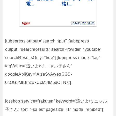
[tubepress output=”searchInput”] [tubepress
output=”searchResults” searchProvider=”youtube”
searchResultsOnly=”true”] [tubepress mode=”tag”
tagValue=”這いよれ! ニャル子さん”
googleApiKey=”AIzaSyAwegGGS-
0cOG5MlBInzoxCcM5fM5dCTNs”]
[csshop service=”rakuten” keyword=”這いよれ ニャル
子さん” sort=”-sales” pagesize=”1″ mode=”embed”]