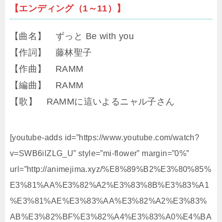
【エンディング（1～11）】
【曲名】 ずっと Be with you
【作詞】 藤林聖子
【作曲】 RAMM
【編曲】 RAMM
【歌】 RAMMに這いよるニャル子さん
[youtube-adds id=”https://www.youtube.com/watch?
v=SWB6ilZLG_U” style=”mi-flower” margin=”0%”
url=”http://animejima.xyz/%E8%89%B2%E3%80%85%
E3%81%AA%E3%82%A2%E3%83%8B%E3%83%A1
%E3%81%AE%E3%83%AA%E3%82%A2%E3%83%
AB%E3%82%BF%E3%82%A4%E3%83%A0%E4%BA