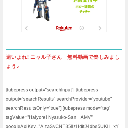
這いよれ! ニャル子さん 無料動画で楽しみまし
ょう♪
[tubepress output=”searchInput”] [tubepress
output=”searchResults” searchProvider=”youtube”
searchResultsOnly=”true”] [tubepress mode=”tag”
tagValue=”Haiyore! Nyaruko-San AMV”
googleApiKey=”AIzaSyCNT85lIzHditJ4dbe5UKH_xY