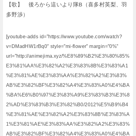
【歌】 後ろから這いより隊B（喜多村英梨、羽
多野渉）
[youtube-adds id=”https://www.youtube.com/watch?
v=DMadHW1rBq0″ style=”mi-flower” margin=”0%”
url=”http://animejima.xyz/%E8%89%B2%E3%80%85%
E3%81%AA%E3%82%A2%E3%83%8B%E3%83%A1
%E3%81%AE%E3%83%AA%E3%82%A2%E3%83%
AB%E3%82%BF%E3%82%A4%E3%83%A0%E4%BA
%BA%E6%B0%97%E3%83%A9%E3%83%B3%E3%8
2%AD%E3%83%B3%E3%82%B0/2012%E5%B9%B4
%E3%81%AE%E3%82%A2%E3%83%8B%E3%83%A
1%E3%81%AE%E3%83%AA%E3%82%A2%E3%83%
AB%E3%82%BF%E3%82%A4%E3%83%A0%E4%BA