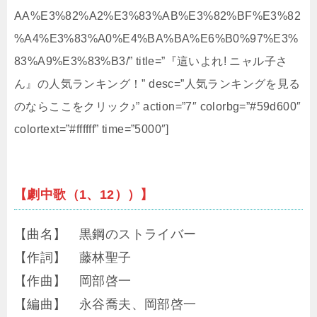
AA%E3%82%A2%E3%83%AB%E3%82%BF%E3%82
%A4%E3%83%A0%E4%BA%BA%E6%B0%97%E3%
83%A9%E3%83%B3/” title=”『這いよれ! ニャル子さ
ん』の人気ランキング！” desc=”人気ランキングを見る
のならここをクリック♪” action=”7″ colorbg=”#59d600″
colortext=”#ffffff” time=”5000″]
【劇中歌（1、12））】
【曲名】 黒鋼のストライバー
【作詞】 藤林聖子
【作曲】 岡部啓一
【編曲】 永谷喬夫、岡部啓一