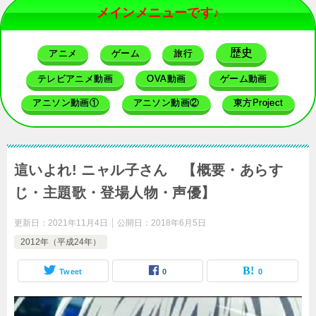
メインメニューです♪
歴史
アニメ
ゲーム
旅行
テレビアニメ動画
OVA動画
ゲーム動画
アニソン動画①
アニソン動画②
東方Project
這いよれ! ニャル子さん 【概要・あらす
じ・主題歌・登場人物・声優】
更新日：
2021年11月4日
公開日：
2018年6月5日
2012年（平成24年）
Tweet
0
0