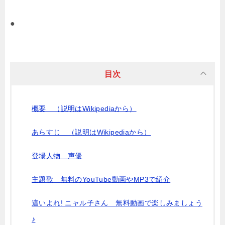
●
目次
概要 （説明はWikipediaから）
あらすじ （説明はWikipediaから）
登場人物 声優
主題歌 無料のYouTube動画やMP3で紹介
這いよれ! ニャル子さん 無料動画で楽しみましょう
♪