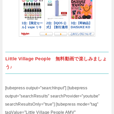
Little Village People 無料動画で楽しみましょ
う♪
[tubepress output=”searchInput”] [tubepress
output=”searchResults” searchProvider=”youtube”
searchResultsOnly=”true”] [tubepress mode=”tag”
tagValue=”Little Village People AMV”