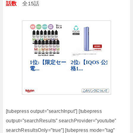
話数
全15話
[tubepress output=”searchInput”] [tubepress
output=”searchResults” searchProvider=”youtube”
searchResultsOnly=”true”] [tubepress mode=”tag”