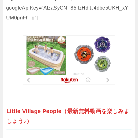
googleApiKey=”AIzaSyCNT85lIzHditJ4dbe5UKH_xY
UM0pnFh_g”]
Little Village People（最新無料動画を楽しみま
しょう♪）