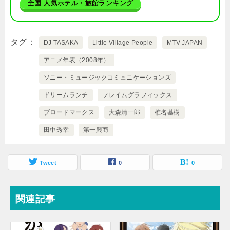
全国 人気ホテル・旅館ランキング
タグ
DJ TASAKA
Little Village People
MTV JAPAN
アニメ年表（2008年）
ソニー・ミュージックコミュニケーションズ
ドリームランチ
フレイムグラフィックス
ブロードマークス
大森清一郎
椎名基樹
田中秀幸
第一興商
Tweet
0
0
関連記事