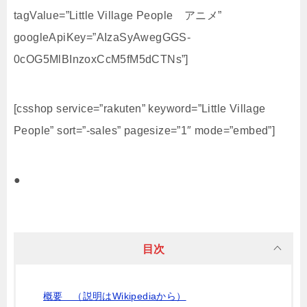
tagValue=”Little Village People アニメ”
googleApiKey=”AIzaSyAwegGGS-
0cOG5MlBInzoxCcM5fM5dCTNs”]
[csshop service=”rakuten” keyword=”Little Village
People” sort=”-sales” pagesize=”1″ mode=”embed”]
●
目次
概要 （説明はWikipediaから）