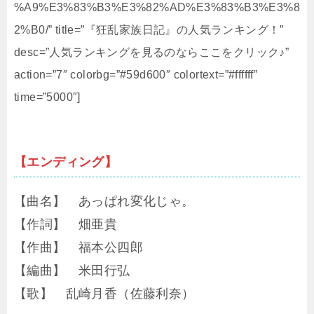
%A9%E3%83%B3%E3%82%AD%E3%83%B3%E3%8
2%B0/” title=”『狂乱家族日記』の人気ランキング！”
desc=”人気ランキングを見るのならここをクリック♪”
action=”7″ colorbg=”#59d600″ colortext=”#ffffff”
time=”5000″]
【エンディング】
【曲名】 あっぱれ変化じゃ。
【作詞】 畑亜貴
【作曲】 福本公四郎
【編曲】 米田行弘
【歌】 乱崎月香（佐藤利奈）