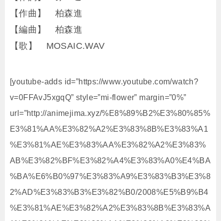
【作曲】 柏森進
【編曲】 柏森進
【歌】 MOSAIC.WAV
[youtube-adds id=”https://www.youtube.com/watch?
v=0FFAvJ5xgqQ” style=”mi-flower” margin=”0%”
url=”http://animejima.xyz/%E8%89%B2%E3%80%85%
E3%81%AA%E3%82%A2%E3%83%8B%E3%83%A1
%E3%81%AE%E3%83%AA%E3%82%A2%E3%83%
AB%E3%82%BF%E3%82%A4%E3%83%A0%E4%BA
%BA%E6%B0%97%E3%83%A9%E3%83%B3%E3%8
2%AD%E3%83%B3%E3%82%B0/2008%E5%B9%B4
%E3%81%AE%E3%82%A2%E3%83%8B%E3%83%A