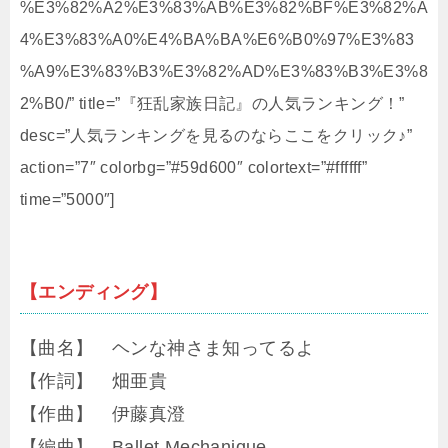
%E3%82%A2%E3%83%AB%E3%82%BF%E3%82%A
4%E3%83%A0%E4%BA%BA%E6%B0%97%E3%83
%A9%E3%83%B3%E3%82%AD%E3%83%B3%E3%8
2%B0/” title=”『狂乱家族日記』の人気ランキング！”
desc=”人気ランキングを見るのならここをクリック♪”
action=”7″ colorbg=”#59d600″ colortext=”#ffffff”
time=”5000″]
【エンディング】
【曲名】 ヘンな神さま知ってるよ
【作詞】 畑亜貴
【作曲】 伊藤真澄
【編曲】 Ballet Mechanique