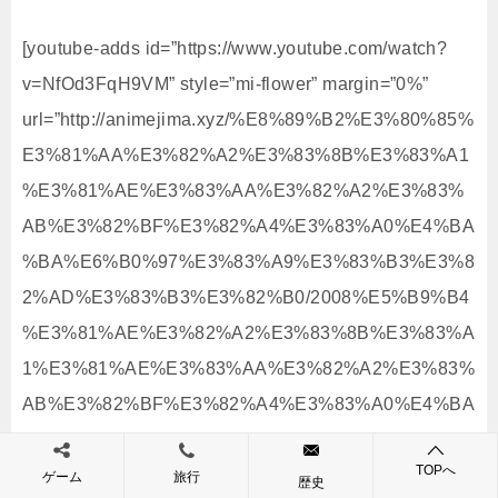
[youtube-adds id=”https://www.youtube.com/watch?
v=NfOd3FqH9VM” style=”mi-flower” margin=”0%”
url=”http://animejima.xyz/%E8%89%B2%E3%80%85%
E3%81%AA%E3%82%A2%E3%83%8B%E3%83%A1
%E3%81%AE%E3%83%AA%E3%82%A2%E3%83%
AB%E3%82%BF%E3%82%A4%E3%83%A0%E4%BA
%BA%E6%B0%97%E3%83%A9%E3%83%B3%E3%8
2%AD%E3%83%B3%E3%82%B0/2008%E5%B9%B4
%E3%81%AE%E3%82%A2%E3%83%8B%E3%83%A
1%E3%81%AE%E3%83%AA%E3%82%A2%E3%83%
AB%E3%82%BF%E3%82%A4%E3%83%A0%E4%BA
%BA%E6%B0%97%E3%83%A9%E3%83%B3%E3%8
TOPへ
2%AD%E3%83%B3%E3%82%B0/%E3%80%8E%E7
ゲーム
旅行
歴史