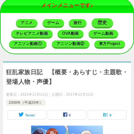
メインメニューです♪
歴史
アニメ
ゲーム
旅行
テレビアニメ動画
OVA動画
ゲーム動画
アニソン動画①
アニソン動画②
東方Project
狂乱家族日記 【概要・あらすじ・主題歌・
登場人物・声優】
更新日：
2021年11月11日
公開日：
2017年12月21日
2008年（平成20年）
Tweet
0
0