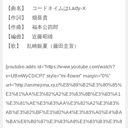
【曲名】 コードネイムはLady-X
【作詞】 畑亜貴
【作曲】 福本公四郎
【編曲】 近藤昭雄
【歌】 乱崎銀夏（藤田圭宣）
[youtube-adds id=”https://www.youtube.com/watch?
v=UBmWyC0iCPI” style=”mi-flower” margin=”0%”
url=”http://animejima.xyz/%E8%89%B2%E3%80%85%
E3%81%AA%E3%82%A2%E3%83%8B%E3%83%A1
%E3%81%AE%E3%83%AA%E3%82%A2%E3%83%
AB%E3%82%BF%E3%82%A4%E3%83%A0%E4%BA
%BA%E6%B0%97%E3%83%A9%E3%83%B3%E3%8