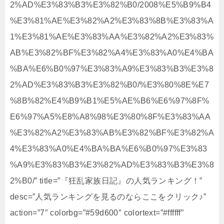
2%AD%E3%83%B3%E3%82%B0/2008%E5%B9%B4
%E3%81%AE%E3%82%A2%E3%83%8B%E3%83%A
1%E3%81%AE%E3%83%AA%E3%82%A2%E3%83%
AB%E3%82%BF%E3%82%A4%E3%83%A0%E4%BA
%BA%E6%B0%97%E3%83%A9%E3%83%B3%E3%8
2%AD%E3%83%B3%E3%82%B0/%E3%80%8E%E7
%8B%82%E4%B9%B1%E5%AE%B6%E6%97%8F%
E6%97%A5%E8%A8%98%E3%80%8F%E3%83%AA
%E3%82%A2%E3%83%AB%E3%82%BF%E3%82%A
4%E3%83%A0%E4%BA%BA%E6%B0%97%E3%83
%A9%E3%83%B3%E3%82%AD%E3%83%B3%E3%8
2%B0/” title=”『狂乱家族日記』の人気ランキング！”
desc=”人気ランキングを見るのならここをクリック♪”
action=”7″ colorbg=”#59d600″ colortext=”#ffffff”