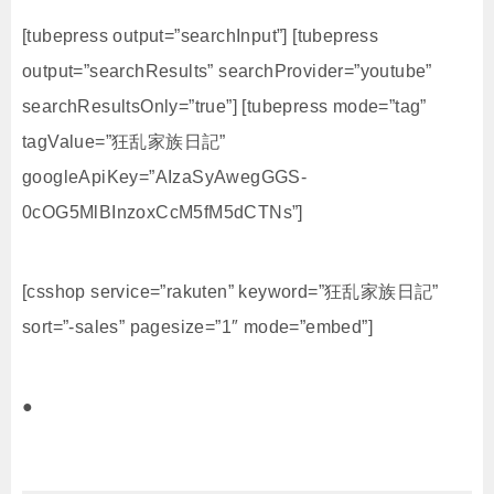
[tubepress output=”searchInput”] [tubepress
output=”searchResults” searchProvider=”youtube”
searchResultsOnly=”true”] [tubepress mode=”tag”
tagValue=”狂乱家族日記”
googleApiKey=”AIzaSyAwegGGS-
0cOG5MlBInzoxCcM5fM5dCTNs”]
[csshop service=”rakuten” keyword=”狂乱家族日記”
sort=”-sales” pagesize=”1″ mode=”embed”]
●