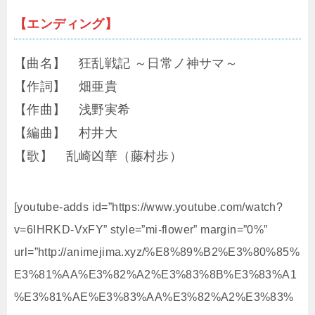
【エンディング】
【曲名】 狂乱戦記 ～日常ノ神サマ～
【作詞】 畑亜貴
【作曲】 浅野実希
【編曲】 村井大
【歌】 乱崎凶華（藤村歩）
[youtube-adds id=”https://www.youtube.com/watch?
v=6IHRKD-VxFY” style=”mi-flower” margin=”0%”
url=”http://animejima.xyz/%E8%89%B2%E3%80%85%
E3%81%AA%E3%82%A2%E3%83%8B%E3%83%A1
%E3%81%AE%E3%83%AA%E3%82%A2%E3%83%