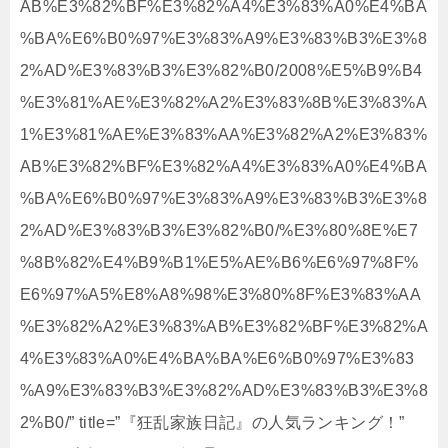
AB%E3%82%BF%E3%82%A4%E3%83%A0%E4%BA
%BA%E6%B0%97%E3%83%A9%E3%83%B3%E3%8
2%AD%E3%83%B3%E3%82%B0/2008%E5%B9%B4
%E3%81%AE%E3%82%A2%E3%83%8B%E3%83%A
1%E3%81%AE%E3%83%AA%E3%82%A2%E3%83%
AB%E3%82%BF%E3%82%A4%E3%83%A0%E4%BA
%BA%E6%B0%97%E3%83%A9%E3%83%B3%E3%8
2%AD%E3%83%B3%E3%82%B0/%E3%80%8E%E7
%8B%82%E4%B9%B1%E5%AE%B6%E6%97%8F%
E6%97%A5%E8%A8%98%E3%80%8F%E3%83%AA
%E3%82%A2%E3%83%AB%E3%82%BF%E3%82%A
4%E3%83%A0%E4%BA%BA%E6%B0%97%E3%83
%A9%E3%83%B3%E3%82%AD%E3%83%B3%E3%8
2%B0/” title=”『狂乱家族日記』の人気ランキング！”