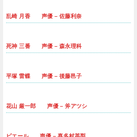
乱崎 月香 声優 – 佐藤利奈
死神 三番 声優 – 森永理科
平塚 雷蝶 声優 – 後藤邑子
花山 厳一郎 声優 – 斧アツシ
ピエール 声優 – 喜多村英梨