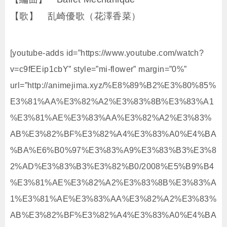
【歌】 乱崎優歌（花澤香菜）
[youtube-adds id=”https://www.youtube.com/watch?
v=c9fEEip1cbY” style=”mi-flower” margin=”0%”
url=”http://animejima.xyz/%E8%89%B2%E3%80%85%
E3%81%AA%E3%82%A2%E3%83%8B%E3%83%A1
%E3%81%AE%E3%83%AA%E3%82%A2%E3%83%
AB%E3%82%BF%E3%82%A4%E3%83%A0%E4%BA
%BA%E6%B0%97%E3%83%A9%E3%83%B3%E3%8
2%AD%E3%83%B3%E3%82%B0/2008%E5%B9%B4
%E3%81%AE%E3%82%A2%E3%83%8B%E3%83%A
1%E3%81%AE%E3%83%AA%E3%82%A2%E3%83%
AB%E3%82%BF%E3%82%A4%E3%83%A0%E4%BA