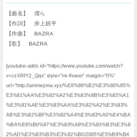
【曲名】 僕ら
【作詞】 井上鉄平
【作曲】 BAZRA
【歌】 BAZRA
[youtube-adds id=”https://www.youtube.com/watch?
v=czXRfY2_Qqs” style=”mi-flower” margin=”0%”
url=”http://animejima.xyz/%E8%89%B2%E3%80%85%
E3%81%AA%E3%82%A2%E3%83%8B%E3%83%A1
%E3%81%AE%E3%83%AA%E3%82%A2%E3%83%
AB%E3%82%BF%E3%82%A4%E3%83%A0%E4%BA
%BA%E6%B0%97%E3%83%A9%E3%83%B3%E3%8
2%AD%E3%83%B3%E3%82%B0/2005%E5%B9%B4