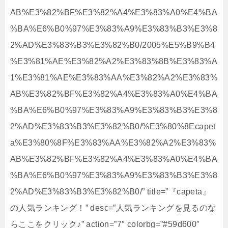
AB%E3%82%BF%E3%82%A4%E3%83%A0%E4%BA
%BA%E6%B0%97%E3%83%A9%E3%83%B3%E3%8
2%AD%E3%83%B3%E3%82%B0/2005%E5%B9%B4
%E3%81%AE%E3%82%A2%E3%83%8B%E3%83%A
1%E3%81%AE%E3%83%AA%E3%82%A2%E3%83%
AB%E3%82%BF%E3%82%A4%E3%83%A0%E4%BA
%BA%E6%B0%97%E3%83%A9%E3%83%B3%E3%8
2%AD%E3%83%B3%E3%82%B0/%E3%80%8Ecapet
a%E3%80%8F%E3%83%AA%E3%82%A2%E3%83%
AB%E3%82%BF%E3%82%A4%E3%83%A0%E4%BA
%BA%E6%B0%97%E3%83%A9%E3%83%B3%E3%8
2%AD%E3%83%B3%E3%82%B0/” title=”『capeta』
の人気ランキング！” desc=”人気ランキングを見るのな
らここをクリック♪” action=”7″ colorbg=”#59d600″