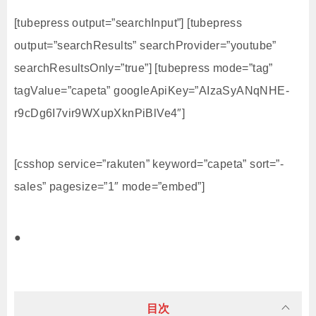
[tubepress output=”searchInput”] [tubepress
output=”searchResults” searchProvider=”youtube”
searchResultsOnly=”true”] [tubepress mode=”tag”
tagValue=”capeta” googleApiKey=”AIzaSyANqNHE-
r9cDg6I7vir9WXupXknPiBlVe4″]
[csshop service=”rakuten” keyword=”capeta” sort=”-
sales” pagesize=”1″ mode=”embed”]
●
目次