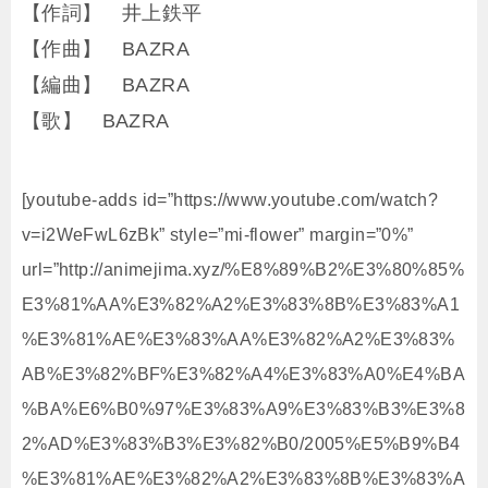
【作詞】 井上鉄平
【作曲】 BAZRA
【編曲】 BAZRA
【歌】 BAZRA
[youtube-adds id=”https://www.youtube.com/watch?
v=i2WeFwL6zBk” style=”mi-flower” margin=”0%”
url=”http://animejima.xyz/%E8%89%B2%E3%80%85%
E3%81%AA%E3%82%A2%E3%83%8B%E3%83%A1
%E3%81%AE%E3%83%AA%E3%82%A2%E3%83%
AB%E3%82%BF%E3%82%A4%E3%83%A0%E4%BA
%BA%E6%B0%97%E3%83%A9%E3%83%B3%E3%8
2%AD%E3%83%B3%E3%82%B0/2005%E5%B9%B4
%E3%81%AE%E3%82%A2%E3%83%8B%E3%83%A