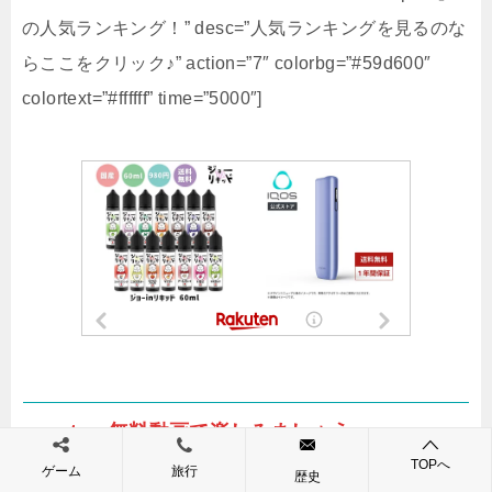
の人気ランキング！” desc=”人気ランキングを見るのな
らここをクリック♪” action=”7″ colorbg=”#59d600″
colortext=”#ffffff” time=”5000″]
capeta 無料動画で楽しみましょう♪
TOPへ
ゲーム
旅行
歴史