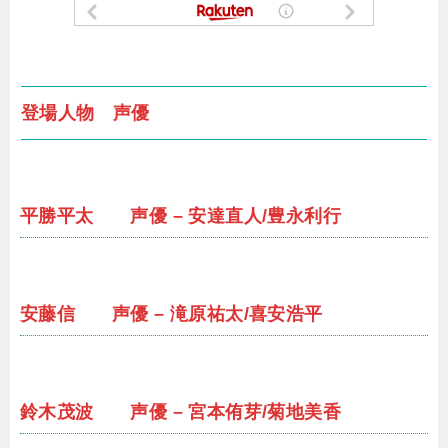
登場人物 声優
平勝平太 声優 – 安達直人/豊永利行
安藤信 声優 – 滝原祐太/喜安浩平
鈴木茂波 声優 – 宮本侑芽/菊地美香