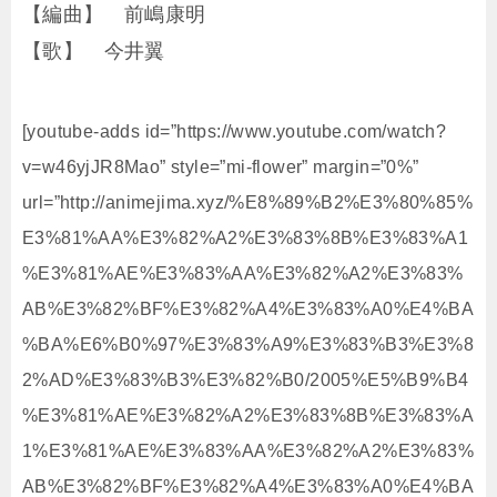
【編曲】 前嶋康明
【歌】 今井翼
[youtube-adds id=”https://www.youtube.com/watch?
v=w46yjJR8Mao” style=”mi-flower” margin=”0%”
url=”http://animejima.xyz/%E8%89%B2%E3%80%85%
E3%81%AA%E3%82%A2%E3%83%8B%E3%83%A1
%E3%81%AE%E3%83%AA%E3%82%A2%E3%83%
AB%E3%82%BF%E3%82%A4%E3%83%A0%E4%BA
%BA%E6%B0%97%E3%83%A9%E3%83%B3%E3%8
2%AD%E3%83%B3%E3%82%B0/2005%E5%B9%B4
%E3%81%AE%E3%82%A2%E3%83%8B%E3%83%A
1%E3%81%AE%E3%83%AA%E3%82%A2%E3%83%
AB%E3%82%BF%E3%82%A4%E3%83%A0%E4%BA