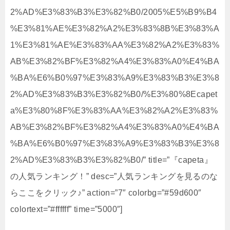
2%AD%E3%83%B3%E3%82%B0/2005%E5%B9%B4
%E3%81%AE%E3%82%A2%E3%83%8B%E3%83%A
1%E3%81%AE%E3%83%AA%E3%82%A2%E3%83%
AB%E3%82%BF%E3%82%A4%E3%83%A0%E4%BA
%BA%E6%B0%97%E3%83%A9%E3%83%B3%E3%8
2%AD%E3%83%B3%E3%82%B0/%E3%80%8Ecapet
a%E3%80%8F%E3%83%AA%E3%82%A2%E3%83%
AB%E3%82%BF%E3%82%A4%E3%83%A0%E4%BA
%BA%E6%B0%97%E3%83%A9%E3%83%B3%E3%8
2%AD%E3%83%B3%E3%82%B0/” title=”『capeta』
の人気ランキング！” desc=”人気ランキングを見るのな
らここをクリック♪” action=”7″ colorbg=”#59d600″
colortext=”#ffffff” time=”5000″]