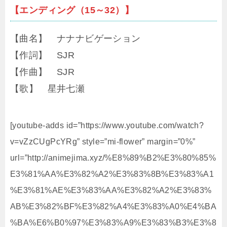
【エンディング（15～32）】
【曲名】 ナナナビゲーション
【作詞】 SJR
【作曲】 SJR
【歌】 星井七瀬
[youtube-adds id=”https://www.youtube.com/watch?
v=vZzCUgPcYRg” style=”mi-flower” margin=”0%”
url=”http://animejima.xyz/%E8%89%B2%E3%80%85%
E3%81%AA%E3%82%A2%E3%83%8B%E3%83%A1
%E3%81%AE%E3%83%AA%E3%82%A2%E3%83%
AB%E3%82%BF%E3%82%A4%E3%83%A0%E4%BA
%BA%E6%B0%97%E3%83%A9%E3%83%B3%E3%8