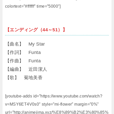
colortext=”#ffffff” time=”5000″]
【エンディング（44～51）】
【曲名】 My Star
【作詞】 Funta
【作曲】 Funta
【編曲】 近田潔人
【歌】 菊地美香
[youtube-adds id=”https://www.youtube.com/watch?
v=MSY6ET4V0s0″ style=”mi-flower” margin=”0%”
url=”http://animejima.xyz/%E8%89%B2%E3%80%85%