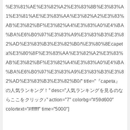
%E3%81%AE%E3%82%A2%E3%83%8B%E3%83%A
1%E3%81%AE%E3%83%AA%E3%82%A2%E3%83%
AB%E3%82%BF%E3%82%A4%E3%83%A0%E4%BA
%BA%E6%B0%97%E3%83%A9%E3%83%B3%E3%8
2%AD%E3%83%B3%E3%82%B0/%E3%80%8Ecapet
a%E3%80%8F%E3%83%AA%E3%82%A2%E3%83%
AB%E3%82%BF%E3%82%A4%E3%83%A0%E4%BA
%BA%E6%B0%97%E3%83%A9%E3%83%B3%E3%8
2%AD%E3%83%B3%E3%82%B0/” title=”『capeta』
の人気ランキング！” desc=”人気ランキングを見るのな
らここをクリック♪” action=”7″ colorbg=”#59d600″
colortext=”#ffffff” time=”5000″]