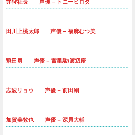
井狩社長 声優 – トニーヒロタ
田川上桃太郎 声優 – 福麻むつ美
飛田勇 声優 – 宮里駿/渡辺慶
志波リョウ 声優 – 前田剛
加賀美敦也 声優 – 深貝大輔