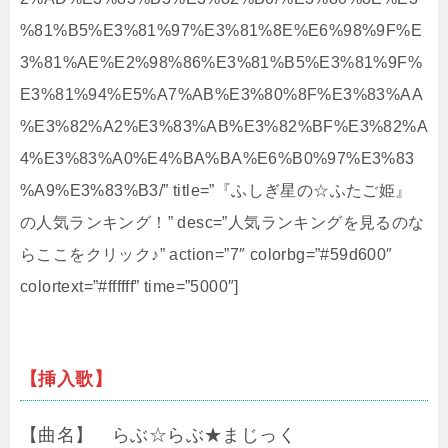
%81%B5%E3%81%97%E3%81%8E%E6%98%9F%E
3%81%AE%E2%98%86%E3%81%B5%E3%81%9F%
E3%81%94%E5%A7%AB%E3%80%8F%E3%83%AA
%E3%82%A2%E3%83%AB%E3%82%BF%E3%82%A
4%E3%83%A0%E4%BA%BA%E6%B0%97%E3%83
%A9%E3%83%B3/” title=”『ふしぎ星の☆ふたご姫』
の人気ランキング！” desc=”人気ランキングを見るのな
らここをクリック♪” action=”7″ colorbg=”#59d600″
colortext=”#ffffff” time=”5000″]
【挿入歌】
【曲名】 らぶ☆らぶ★まじっく