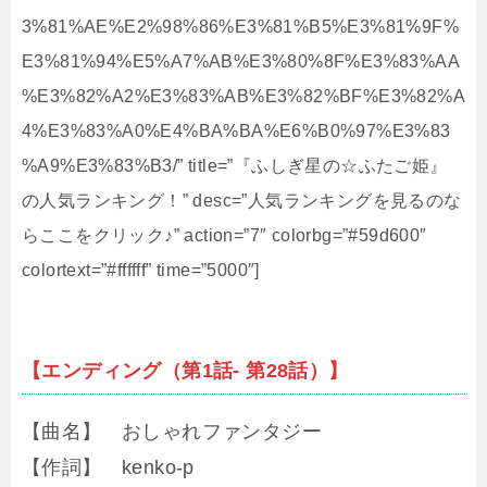
3%81%AE%E2%98%86%E3%81%B5%E3%81%9F%
E3%81%94%E5%A7%AB%E3%80%8F%E3%83%AA
%E3%82%A2%E3%83%AB%E3%82%BF%E3%82%A
4%E3%83%A0%E4%BA%BA%E6%B0%97%E3%83
%A9%E3%83%B3/” title=”『ふしぎ星の☆ふたご姫』
の人気ランキング！” desc=”人気ランキングを見るのな
らここをクリック♪” action=”7″ colorbg=”#59d600″
colortext=”#ffffff” time=”5000″]
【エンディング（第1話- 第28話）】
【曲名】 おしゃれファンタジー
【作詞】 kenko-p