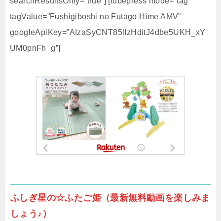
searchResultsOnly=”true”] [tubepress mode=”tag”
tagValue=”Fushigiboshi no Futago Hime AMV”
googleApiKey=”AIzaSyCNT85lIzHditJ4dbe5UKH_xY
UM0pnFh_g”]
ふしぎ星の☆ふたご姫（最新無料動画を楽しみま
しょう♪）