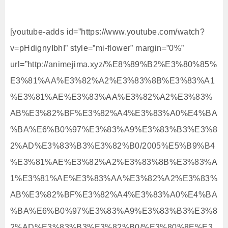
[youtube-adds id=”https://www.youtube.com/watch?
v=pHdignyIbhI” style=”mi-flower” margin=”0%”
url=”http://animejima.xyz/%E8%89%B2%E3%80%85%
E3%81%AA%E3%82%A2%E3%83%8B%E3%83%A1
%E3%81%AE%E3%83%AA%E3%82%A2%E3%83%
AB%E3%82%BF%E3%82%A4%E3%83%A0%E4%BA
%BA%E6%B0%97%E3%83%A9%E3%83%B3%E3%8
2%AD%E3%83%B3%E3%82%B0/2005%E5%B9%B4
%E3%81%AE%E3%82%A2%E3%83%8B%E3%83%A
1%E3%81%AE%E3%83%AA%E3%82%A2%E3%83%
AB%E3%82%BF%E3%82%A4%E3%83%A0%E4%BA
%BA%E6%B0%97%E3%83%A9%E3%83%B3%E3%8
2%AD%E3%83%B3%E3%82%B0/%E3%80%8E%E3