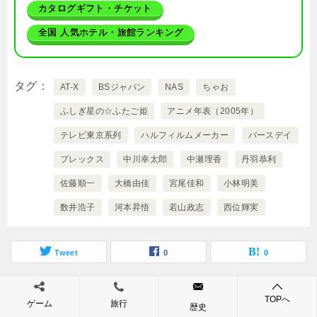
カタログギフト・チケット
全国 人気ホテル・旅館ランキング
タグ
AT-X
BSジャパン
NAS
ちゃお
ふしぎ星の☆ふたご姫
アニメ年表（2005年）
テレビ東京系列
ハルフィルムメーカー
バースデイ
プレックス
中川幸太郎
中瀬理香
丹羽恭利
佐藤順一
大橋由佳
宮尾佳和
小林明美
数井浩子
河本昇悟
若山政志
西位輝実
Tweet
0
0
TOPへ
関連記事
ゲーム
旅行
歴史