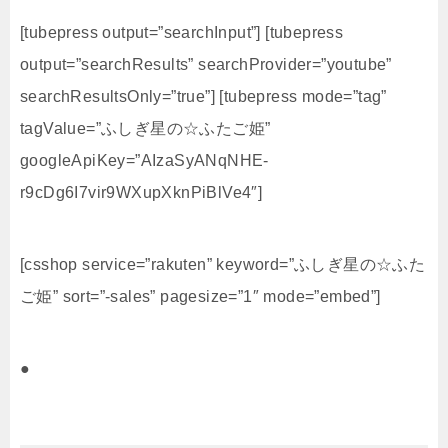
[tubepress output=”searchInput”] [tubepress
output=”searchResults” searchProvider=”youtube”
searchResultsOnly=”true”] [tubepress mode=”tag”
tagValue=”ふしぎ星の☆ふたご姫”
googleApiKey=”AIzaSyANqNHE-
r9cDg6I7vir9WXupXknPiBlVe4″]
[csshop service=”rakuten” keyword=”ふしぎ星の☆ふた
ご姫” sort=”-sales” pagesize=”1″ mode=”embed”]
●