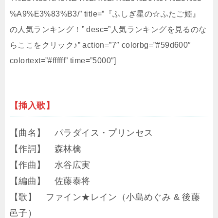
%A9%E3%83%B3/” title=”『ふしぎ星の☆ふたご姫』
の人気ランキング！” desc=”人気ランキングを見るのな
らここをクリック♪” action=”7″ colorbg=”#59d600″
colortext=”#ffffff” time=”5000″]
【挿入歌】
【曲名】 パラダイス・プリンセス
【作詞】 森林檎
【作曲】 水谷広実
【編曲】 佐藤泰将
【歌】 ファイン★レイン（小島めぐみ & 後藤
邑子）