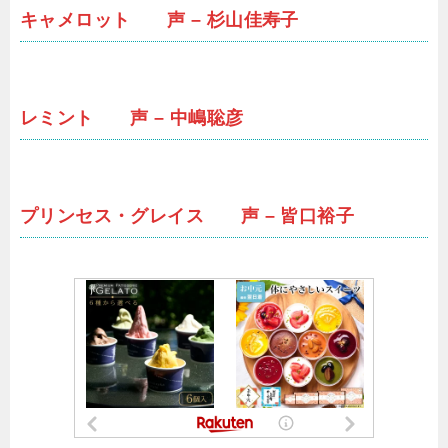
キャメロット 声 – 杉山佳寿子
レミント 声 – 中嶋聡彦
プリンセス・グレイス 声 – 皆口裕子