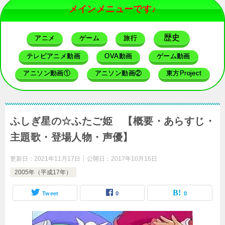
メインメニューです♪
歴史
アニメ
ゲーム
旅行
テレビアニメ動画
OVA動画
ゲーム動画
アニソン動画①
アニソン動画②
東方Project
ふしぎ星の☆ふたご姫 【概要・あらすじ・
主題歌・登場人物・声優】
更新日：
2021年11月17日
公開日：
2017年10月16日
2005年（平成17年）
Tweet
0
0