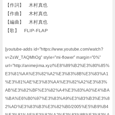
【作詞】 木村真也
【作曲】 木村真也
【編曲】 木村真也
【歌】 FLIP-FLAP
[youtube-adds id=”https://www.youtube.com/watch?
v=ZsW_TAQMhOg” style=”mi-flower” margin=”0%”
url=”http://animejima.xyz/%E8%89%B2%E3%80%85%
E3%81%AA%E3%82%A2%E3%83%8B%E3%83%A1
%E3%81%AE%E3%83%AA%E3%82%A2%E3%83%
AB%E3%82%BF%E3%82%A4%E3%83%A0%E4%BA
%BA%E6%B0%97%E3%83%A9%E3%83%B3%E3%8
2%AD%E3%83%B3%E3%82%B0/2005%E5%B9%B4
%E3%81%AE%E3%82%A2%E3%83%8B%E3%83%A