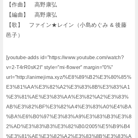
【作曲】 高野康弘
【編曲】 高野康弘
【歌】 ファイン★レイン（小島めぐみ & 後藤
邑子）
[youtube-adds id=”https://www.youtube.com/watch?
v=2-T4rR0sK2I” style=”mi-flower” margin=”0%”
url=”http://animejima.xyz/%E8%89%B2%E3%80%85%
E3%81%AA%E3%82%A2%E3%83%8B%E3%83%A1
%E3%81%AE%E3%83%AA%E3%82%A2%E3%83%
AB%E3%82%BF%E3%82%A4%E3%83%A0%E4%BA
%BA%E6%B0%97%E3%83%A9%E3%83%B3%E3%8
2%AD%E3%83%B3%E3%82%B0/2005%E5%B9%B4
%E3%81%AE%E3%82%A2%E3%83%8B%E3%83%A