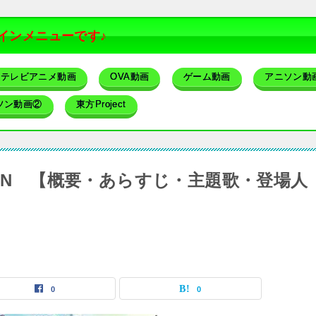
インメニューです♪
テレビアニメ動画
OVA動画
ゲーム動画
アニソン動
ソン動画②
東方Project
MATION 【概要・あらすじ・主題歌・登場人
0
0