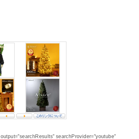
s output=”searchResults” searchProvider=”youtube”