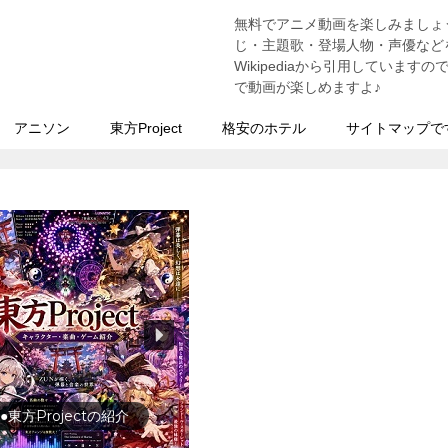
無料でアニメ動画を楽しみましょ
う
じ・主題歌・登場人物・声優などを
Wikipediaから引用していま
で動画が楽しめますよ♪
アニソン
東方Project
格安のホテル
サイトマップで
●東方Projectの紹介