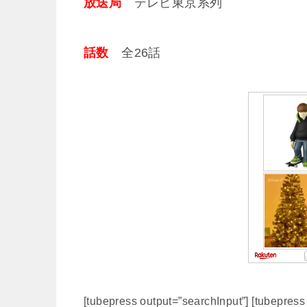
放送局
テレビ東京系列
話数
全26話
[tubepress output=”searchInput”] [tubepres