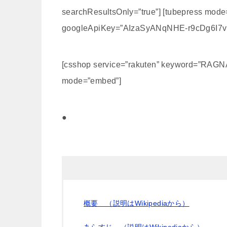
searchResultsOnly=”true”] [tubepress m
googleApiKey=”AIzaSyANqNHE-r9cDg6I7v
[csshop service=”rakuten” keyword=”RAGN
mode=”embed”]
●
概要 （説明はWikipediaから）
あらすじ （説明はWikipediaから）