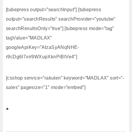
[tubepress output=”searchInput”] [tubepress
output=”searchResults” searchProvider=”youtube”
searchResultsOnly=”true”] [tubepress mode=”tag”
tagValue=”MADLAX”
googleApiKey=”AIzaSyANqNHE-
r9cDg6I7vir9WXupXknPiBlVe4″]
[csshop service=”rakuten” keyword=”MADLAX” sort=”-
sales” pagesize=”1″ mode=”embed”]
●