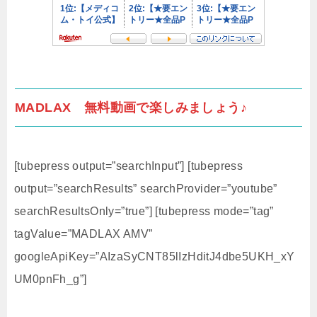
MADLAX 無料動画で楽しみましょう♪
[tubepress output=”searchInput”] [tubepress
output=”searchResults” searchProvider=”youtube”
searchResultsOnly=”true”] [tubepress mode=”tag”
tagValue=”MADLAX AMV”
googleApiKey=”AIzaSyCNT85lIzHditJ4dbe5UKH_xY
UM0pnFh_g”]