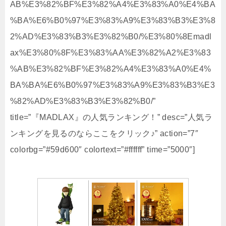
AB%E3%82%BF%E3%82%A4%E3%83%A0%E4%BA
%BA%E6%B0%97%E3%83%A9%E3%83%B3%E3%8
2%AD%E3%83%B3%E3%82%B0/%E3%80%8Emadl
ax%E3%80%8F%E3%83%AA%E3%82%A2%E3%83
%AB%E3%82%BF%E3%82%A4%E3%83%A0%E4%
BA%BA%E6%B0%97%E3%83%A9%E3%83%B3%E3
%82%AD%E3%83%B3%E3%82%B0/”
title=”『MADLAX』の人気ランキング！” desc=”人気ラ
ンキングを見るのならここをクリック♪” action=”7″
colorbg=”#59d600″ colortext=”#ffffff” time=”5000″]