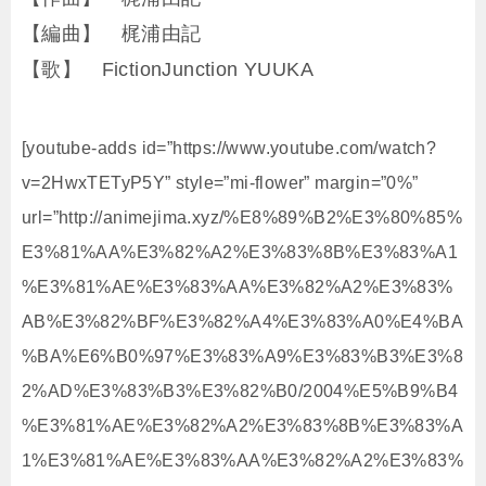
【編曲】 梶浦由記
【歌】 FictionJunction YUUKA
[youtube-adds id=”https://www.youtube.com/watch?
v=2HwxTETyP5Y” style=”mi-flower” margin=”0%”
url=”http://animejima.xyz/%E8%89%B2%E3%80%85%
E3%81%AA%E3%82%A2%E3%83%8B%E3%83%A1
%E3%81%AE%E3%83%AA%E3%82%A2%E3%83%
AB%E3%82%BF%E3%82%A4%E3%83%A0%E4%BA
%BA%E6%B0%97%E3%83%A9%E3%83%B3%E3%8
2%AD%E3%83%B3%E3%82%B0/2004%E5%B9%B4
%E3%81%AE%E3%82%A2%E3%83%8B%E3%83%A
1%E3%81%AE%E3%83%AA%E3%82%A2%E3%83%