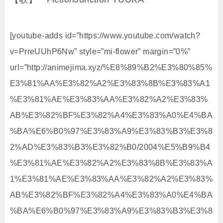
[youtube-adds id=”https://www.youtube.com/watch?
v=PrreUUhP6Nw” style=”mi-flower” margin=”0%”
url=”http://animejima.xyz/%E8%89%B2%E3%80%85%
E3%81%AA%E3%82%A2%E3%83%8B%E3%83%A1
%E3%81%AE%E3%83%AA%E3%82%A2%E3%83%
AB%E3%82%BF%E3%82%A4%E3%83%A0%E4%BA
%BA%E6%B0%97%E3%83%A9%E3%83%B3%E3%8
2%AD%E3%83%B3%E3%82%B0/2004%E5%B9%B4
%E3%81%AE%E3%82%A2%E3%83%8B%E3%83%A
1%E3%81%AE%E3%83%AA%E3%82%A2%E3%83%
AB%E3%82%BF%E3%82%A4%E3%83%A0%E4%BA
%BA%E6%B0%97%E3%83%A9%E3%83%B3%E3%8