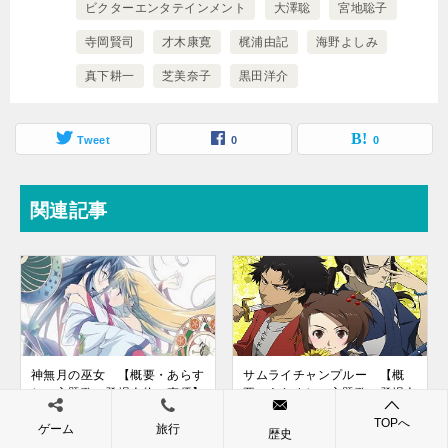
ビクターエンタテインメント
大澤聡
宮地聡子
寺岡賢司
才木康寛
梶浦由記
海野よしみ
真下耕一
芝美奈子
黒田洋介
Tweet
0
0
関連記事
神無月の巫女 【概要・あらす
サムライチャンプルー 【概
じ・主題歌・登場人物・声優】
要・あらすじ・主題歌・登場人
物・声優】
TOPへ
ゲーム
旅行
歴史