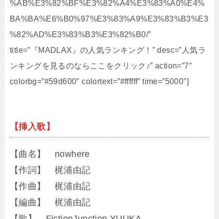
%AB%E3%82%BF%E3%82%A4%E3%83%A0%E4%
BA%BA%E6%B0%97%E3%83%A9%E3%83%B3%E3
%82%AD%E3%83%B3%E3%82%B0/”
title=”『MADLAX』の人気ランキング！” desc=”人気ラ
ンキングを見るのならここをクリック♪” action=”7″
colorbg=”#59d600″ colortext=”#ffffff” time=”5000″]
【挿入歌】
【曲名】 nowhere
【作詞】 梶浦由記
【作曲】 梶浦由記
【編曲】 梶浦由記
【歌】 FictionJunction YUUKA