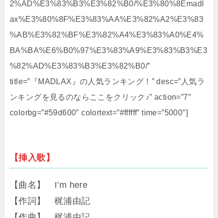
2%AD%E3%83%B3%E3%82%B0/%E3%80%8Emadl
ax%E3%80%8F%E3%83%AA%E3%82%A2%E3%83
%AB%E3%82%BF%E3%82%A4%E3%83%A0%E4%
BA%BA%E6%B0%97%E3%83%A9%E3%83%B3%E3
%82%AD%E3%83%B3%E3%82%B0/”
title=”『MADLAX』の人気ランキング！” desc=”人気ラ
ンキングを見るのならここをクリック♪” action=”7″
colorbg=”#59d600″ colortext=”#ffffff” time=”5000″]
【挿入歌】
【曲名】 I’m here
【作詞】 梶浦由記
【作曲】 梶浦由記