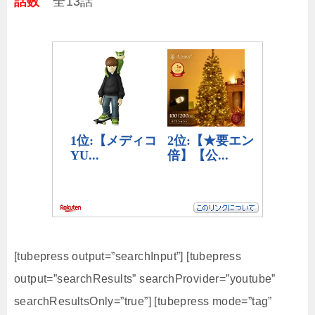
話数
全13話
[tubepress output=”searchInput”] [tubepress
output=”searchResults” searchProvider=”youtube”
searchResultsOnly=”true”] [tubepress mode=”tag”