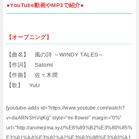
●YouTube動画やMP3で紹介●
【オープニング】
【曲名】 風の詩 ～WINDY TALES～
【作詞】 Satomi
【作曲】 佐々木潤
【歌】 YuU
[youtube-adds id=”https://www.youtube.com/watch?
v=daARNSHVqKg” style=”mi-flower” margin=”0%”
url=”http://animejima.xyz/%E8%89%B2%E3%80%85%
E3%81%AA%E3%82%A2%E3%83%8B%E3%83%A1