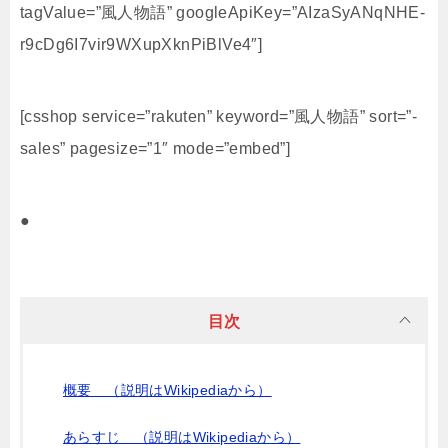
tagValue=”風人物語” googleApiKey=”AIzaSyANqNHE-
r9cDg6I7vir9WXupXknPiBlVe4″]
[csshop service=”rakuten” keyword=”風人物語” sort=”-
sales” pagesize=”1″ mode=”embed”]
●
目次
概要 （説明はWikipediaから）
あらすじ （説明はWikipediaから）