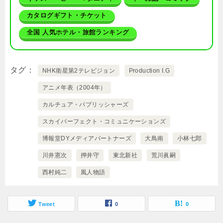
カタログギフト・チケット
全国 人気ホテル・旅館ランキング
タグ
NHK衛星第2テレビジョン
Production I.G
アニメ年表（2004年）
カルチュア・パブリッシャーズ
スカイパーフェクト・コミュニケーションズ
博報堂DYメディアパートナーズ
大鳥南
小林七郎
川井憲次
押井守
東北新社
荒川眞嗣
西村純二
風人物語
Tweet
0
0