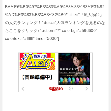
BA%E6%B0%97%E3%83%A9%E3%83%B3%E3%82
%AD%E3%83%B3%E3%82%B0/” title=”『風人物語』
の人気ランキング！” desc=”人気ランキングを見るのな
らここをクリック♪” action=”7″ colorbg=”#59d600″
colortext=”#ffffff” time=”5000″]