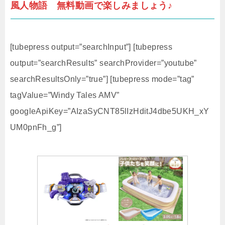
風人物語 無料動画で楽しみましょう♪
[tubepress output=”searchInput”] [tubepress
output=”searchResults” searchProvider=”youtube”
searchResultsOnly=”true”] [tubepress mode=”tag”
tagValue=”Windy Tales AMV”
googleApiKey=”AIzaSyCNT85lIzHditJ4dbe5UKH_xY
UM0pnFh_g”]