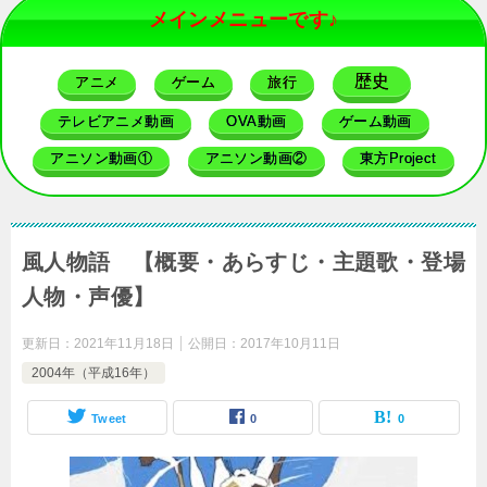
メインメニューです♪
歴史
アニメ
ゲーム
旅行
テレビアニメ動画
OVA動画
ゲーム動画
アニソン動画①
アニソン動画②
東方Project
風人物語 【概要・あらすじ・主題歌・登場
人物・声優】
更新日：
2021年11月18日
公開日：
2017年10月11日
2004年（平成16年）
Tweet
0
0