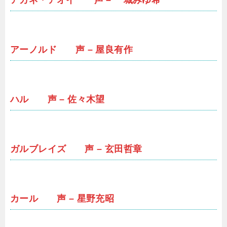
アカネ・アオイ 声 – 一城みゆ希
アーノルド 声 – 屋良有作
ハル 声 – 佐々木望
ガルブレイズ 声 – 玄田哲章
カール 声 – 星野充昭