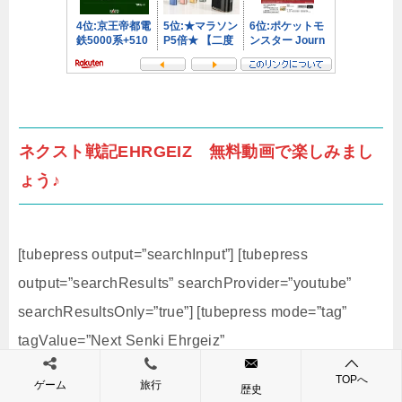
ネクスト戦記EHRGEIZ 無料動画で楽しみまし
ょう♪
[tubepress output=”searchInput”] [tubepress
output=”searchResults” searchProvider=”youtube”
searchResultsOnly=”true”] [tubepress mode=”tag”
tagValue=”Next Senki Ehrgeiz”
googleApiKey=”AIzaSyAwegGGS-
TOPへ
ゲーム
旅行
歴史
0cOG5MlBInzoxCcM5fM5dCTNs”]