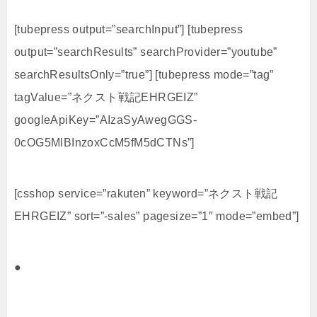
[tubepress output=”searchInput”] [tubepress
output=”searchResults” searchProvider=”youtube”
searchResultsOnly=”true”] [tubepress mode=”tag”
tagValue=”ネクスト戦記EHRGEIZ”
googleApiKey=”AIzaSyAwegGGS-
0cOG5MlBInzoxCcM5fM5dCTNs”]
[csshop service=”rakuten” keyword=”ネクスト戦記
EHRGEIZ” sort=”-sales” pagesize=”1″ mode=”embed”]
●