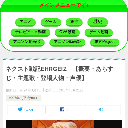
メインメニューです♪
歴史
アニメ
ゲーム
旅行
テレビアニメ動画
OVA動画
ゲーム動画
アニソン動画①
アニソン動画②
東方Project
ネクスト戦記EHRGEIZ 【概要・あらす
じ・主題歌・登場人物・声優】
更新日：
2024年3月1日
公開日：
2017年6月21日
1997年（平成9年）
Tweet
0
0