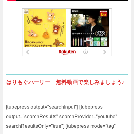
はりもぐハーリー 無料動画で楽しみましょう♪
[tubepress output=”searchInput”] [tubepress
output=”searchResults” searchProvider=”youtube”
searchResultsOnly=”true”] [tubepress mode=”tag”