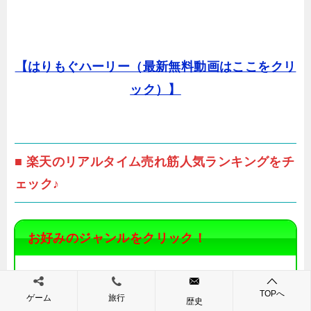
【はりもぐハーリー（最新無料動画はここをクリ
ック）】
■ 楽天のリアルタイム売れ筋人気ランキングをチ
ェック♪
お好みのジャンルをクリック！
総合ランキング
訳あり
ふるさと納税
TOPへ
ゲーム
旅行
レディースファッション
メンズファッション
歴史