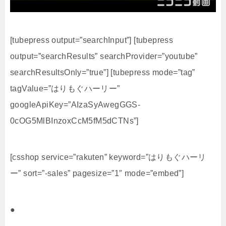
[tubepress output=”searchInput”] [tubepress
output=”searchResults” searchProvider=”youtube”
searchResultsOnly=”true”] [tubepress mode=”tag”
tagValue=”はりもぐハーリー”
googleApiKey=”AIzaSyAwegGGS-
0cOG5MlBInzoxCcM5fM5dCTNs”]
[csshop service=”rakuten” keyword=”はりもぐハーリ
ー” sort=”-sales” pagesize=”1″ mode=”embed”]
●