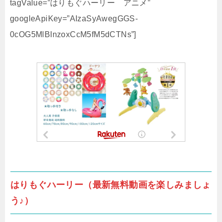
tagValue=”はりもぐハーリー アニメ”
googleApiKey=”AIzaSyAwegGGS-
0cOG5MlBInzoxCcM5fM5dCTNs”]
はりもぐハーリー（最新無料動画を楽しみましょ
う♪）