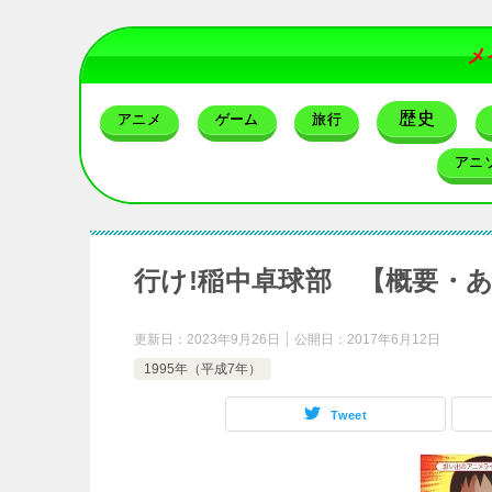
メ
歴史
アニメ
ゲーム
旅行
アニ
行け!稲中卓球部 【概要・
更新日：
2023年9月26日
公開日：
2017年6月12日
1995年（平成7年）
Tweet