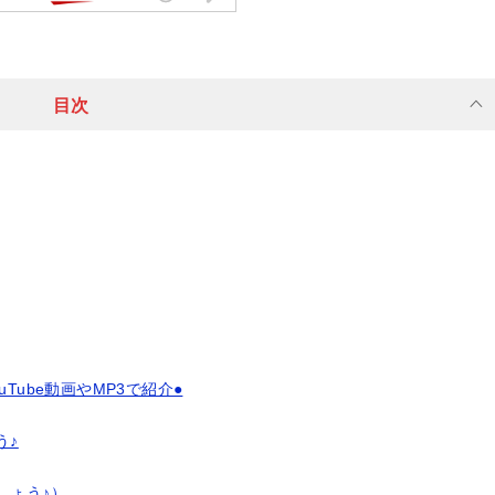
目次
ouTube動画やMP3で紹介●
う♪
しょう♪）