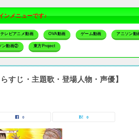
インメニューです♪
テレビアニメ動画
OVA動画
ゲーム動画
アニソン動
ソン動画②
東方Project
あらすじ・主題歌・登場人物・声優】
0
0