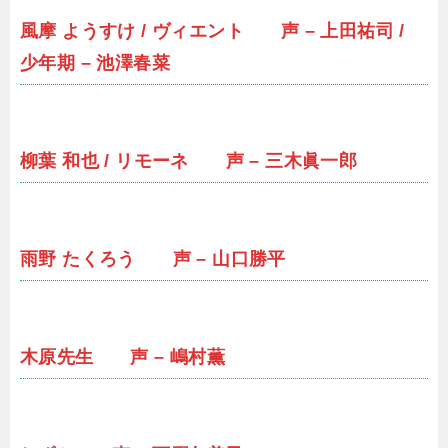
風摩 ようすけ / ヴィエント 声 – 上田祐司 /
少年期 – 池澤春菜
柳葉 和也 / リモーネ 声 – 三木眞一郎
雨野 たくろう 声 – 山口勝平
木原先生 声 – 嶋村薫