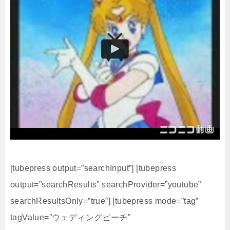
[tubepress output=”searchInput”] [tubepress
output=”searchResults” searchProvider=”youtube”
searchResultsOnly=”true”] [tubepress mode=”tag”
tagValue=”ウェディングピーチ”