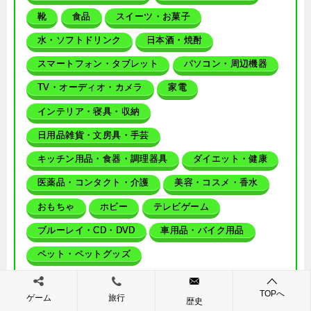
靴
食品
スイーツ・お菓子
水・ソフトドリンク
日本酒・焼酎
スマートフォン・タブレット
パソコン・周辺機器
TV・オーディオ・カメラ
家電
インテリア・寝具・収納
日用品雑貨・文房具・手芸
キッチン用品・食器・調理器具
ダイエット・健康
医薬品・コンタクト・介護
美容・コスメ・香水
おもちゃ
ホビー
テレビゲーム
ブルーレイ・CD・DVD
車用品・バイク用品
ペット・ペットグッズ
キッズ・ベビー・マタニティ
本・雑誌・コミック
TOPへ
ゲーム
旅行
カタログギフト・チケット
歴史