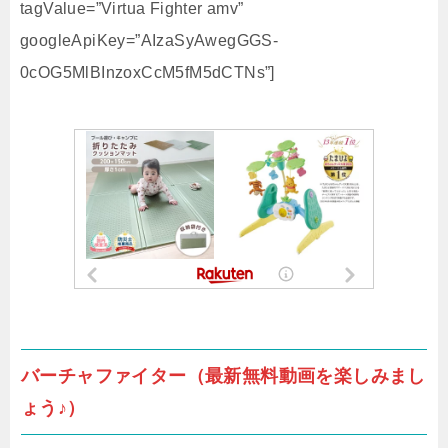
tagValue=”Virtua Fighter amv”
googleApiKey=”AIzaSyAwegGGS-
0cOG5MlBInzoxCcM5fM5dCTNs”]
バーチャファイター（最新無料動画を楽しみまし
ょう♪）