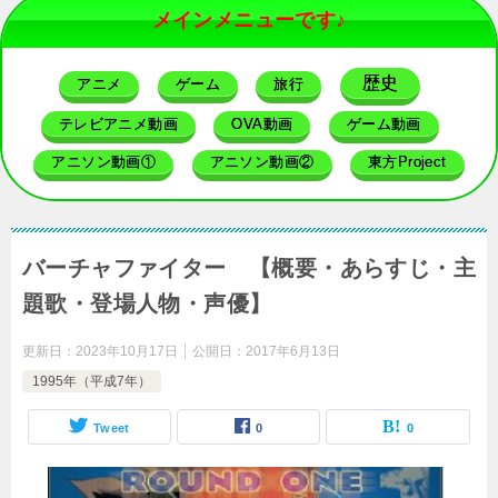
メインメニューです♪
歴史
アニメ
ゲーム
旅行
テレビアニメ動画
OVA動画
ゲーム動画
アニソン動画①
アニソン動画②
東方Project
バーチャファイター 【概要・あらすじ・主
題歌・登場人物・声優】
更新日：
2023年10月17日
公開日：
2017年6月13日
1995年（平成7年）
Tweet
0
0