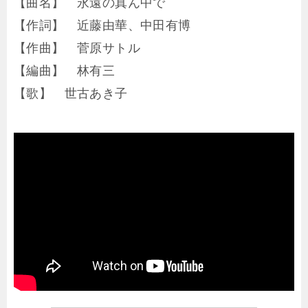
【曲名】 永遠の真ん中で
【作詞】 近藤由華、中田有博
【作曲】 菅原サトル
【編曲】 林有三
【歌】 世古あき子