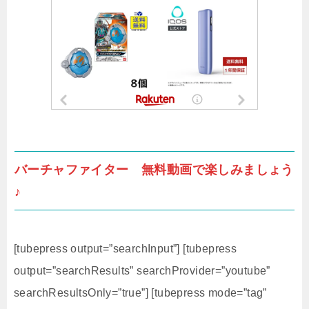
バーチャファイター 無料動画で楽しみましょう
♪
[tubepress output=”searchInput”] [tubepress
output=”searchResults” searchProvider=”youtube”
searchResultsOnly=”true”] [tubepress mode=”tag”