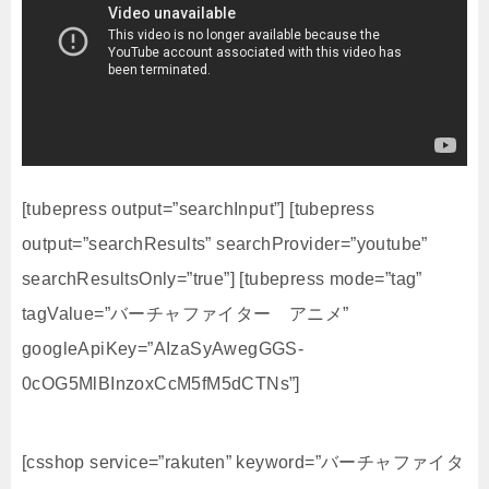
[tubepress output=”searchInput”] [tubepress
output=”searchResults” searchProvider=”youtube”
searchResultsOnly=”true”] [tubepress mode=”tag”
tagValue=”バーチャファイター アニメ”
googleApiKey=”AIzaSyAwegGGS-
0cOG5MlBInzoxCcM5fM5dCTNs”]
[csshop service=”rakuten” keyword=”バーチャファイタ