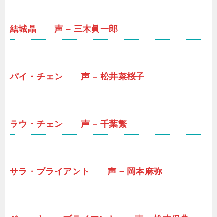
結城晶 声 – 三木眞一郎
パイ・チェン 声 – 松井菜桜子
ラウ・チェン 声 – 千葉繁
サラ・ブライアント 声 – 岡本麻弥