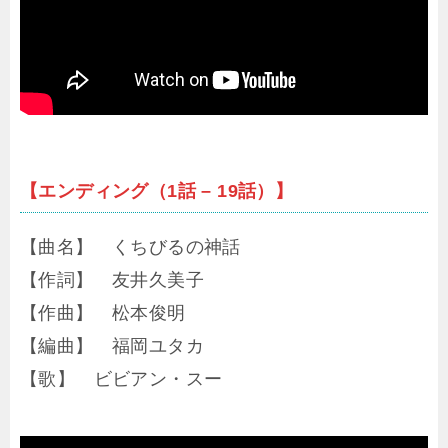
【エンディング（1話 – 19話）】
【曲名】 くちびるの神話
【作詞】 友井久美子
【作曲】 松本俊明
【編曲】 福岡ユタカ
【歌】 ビビアン・スー