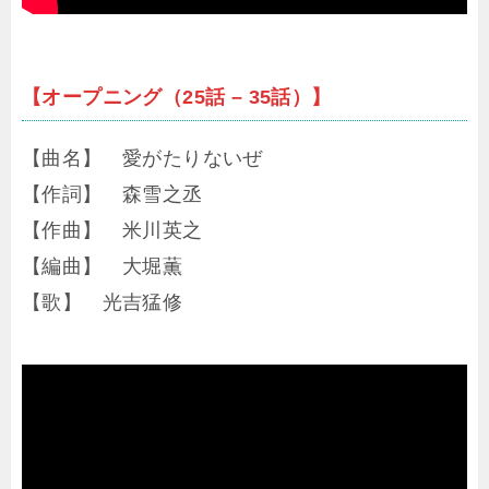
【オープニング（25話 – 35話）】
【曲名】 愛がたりないぜ
【作詞】 森雪之丞
【作曲】 米川英之
【編曲】 大堀薫
【歌】 光吉猛修