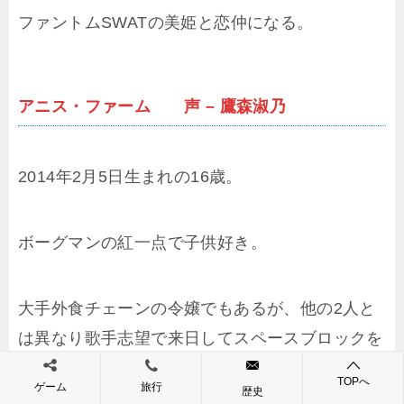
ファントムSWATの美姫と恋仲になる。
アニス・ファーム 声 – 鷹森淑乃
2014年2月5日生まれの16歳。
ボーグマンの紅一点で子供好き。
大手外食チェーンの令嬢でもあるが、他の2人と
は異なり歌手志望で来日してスペースブロックを
見学中に妖魔の襲撃に遭遇し、瀕死の重傷を負っ
TOPへ
ゲーム
旅行
歴史
たところをメモリーによって緊急的にボーグマン