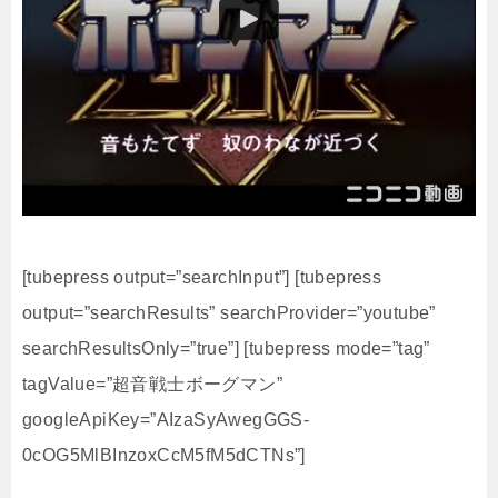
[tubepress output=”searchInput”] [tubepress
output=”searchResults” searchProvider=”youtube”
searchResultsOnly=”true”] [tubepress mode=”tag”
tagValue=”超音戦士ボーグマン”
googleApiKey=”AIzaSyAwegGGS-
0cOG5MlBInzoxCcM5fM5dCTNs”]