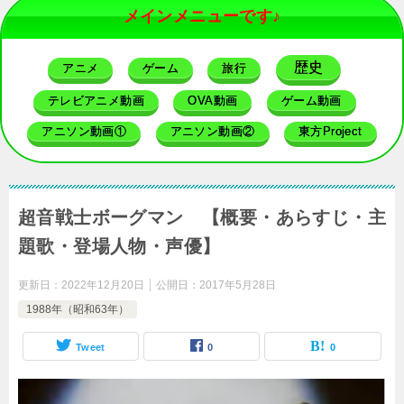
メインメニューです♪
歴史
アニメ
ゲーム
旅行
テレビアニメ動画
OVA動画
ゲーム動画
アニソン動画①
アニソン動画②
東方Project
超音戦士ボーグマン 【概要・あらすじ・主
題歌・登場人物・声優】
更新日：
2022年12月20日
公開日：
2017年5月28日
1988年（昭和63年）
Tweet
0
0