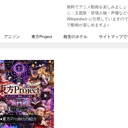
無料でアニメ動画を楽しみましょ
う
じ・主題歌・登場人物・声優などを
Wikipediaから引用していま
で動画が楽しめますよ♪
アニソン
東方Project
格安のホテル
サイトマップで
●東方Projectの紹介