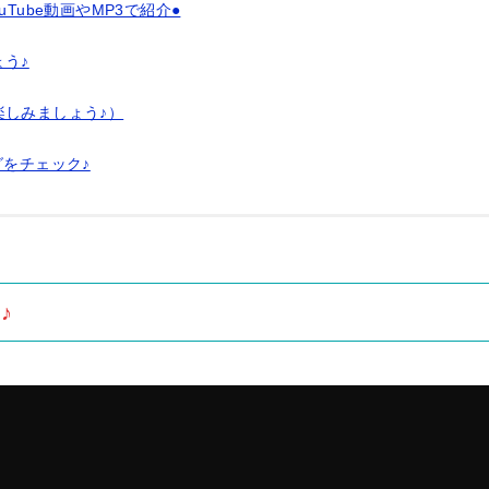
ouTube動画やMP3で紹介●
う♪
楽しみましょう♪）
グをチェック♪
♪