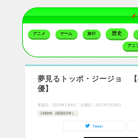
メ
歴史
アニメ
ゲーム
旅行
アニ
夢見るトッポ・ジージョ 【
優】
更新日：
2023年1月4日
公開日：
2017年5月29日
1988年（昭和63年）
Tweet