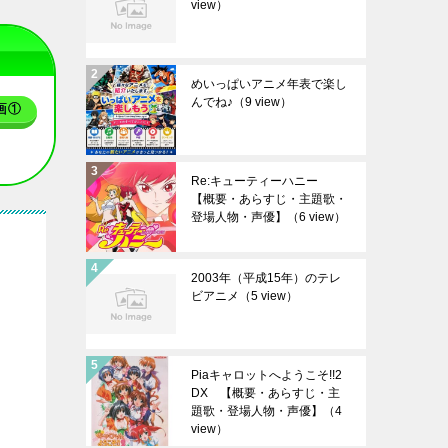
view）
めいっぱいアニメ年表で楽し
んでね♪
（9 view）
画①
Re:キューティーハニー
【概要・あらすじ・主題歌・
登場人物・声優】
（6 view）
2003年（平成15年）のテレ
ビアニメ
（5 view）
Piaキャロットへようこそ!!2
DX 【概要・あらすじ・主
題歌・登場人物・声優】
（4
view）