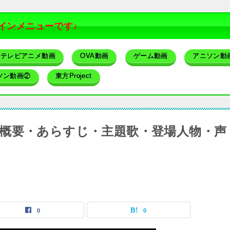
インメニューです♪
テレビアニメ動画
OVA動画
ゲーム動画
アニソン動
ソン動画②
東方Project
概要・あらすじ・主題歌・登場人物・声
0
0