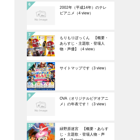
2002年（平成14年）のテレ
ビアニメ
（4 view）
もりもりぼっくん 【概要・
あらすじ・主題歌・登場人
物・声優】
（4 view）
サイトマップです
（3 view）
OVA（オリジナルビデオアニ
メ）の年表です！
（3 view）
緑野原迷宮 【概要・あらす
じ・主題歌・登場人物・声
優】
（3 view）