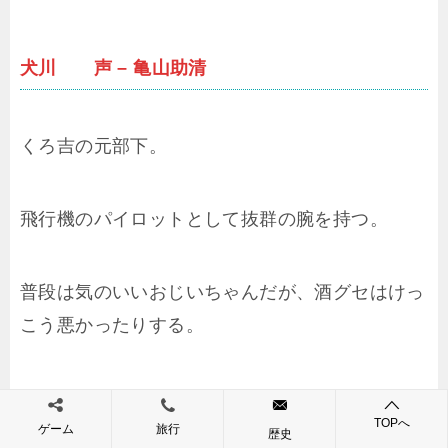
犬川 声 – 亀山助清
くろ吉の元部下。
飛行機のパイロットとして抜群の腕を持つ。
普段は気のいいおじいちゃんだが、酒グセはけっ
こう悪かったりする。
沢口 お梅 声 – 千葉繁
TOPへ
ゲーム
旅行
歴史