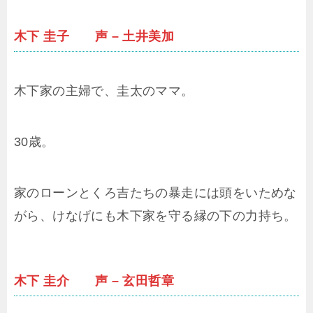
木下 圭子 声 – 土井美加
木下家の主婦で、圭太のママ。
30歳。
家のローンとくろ吉たちの暴走には頭をいためな
がら、けなげにも木下家を守る縁の下の力持ち。
木下 圭介 声 – 玄田哲章