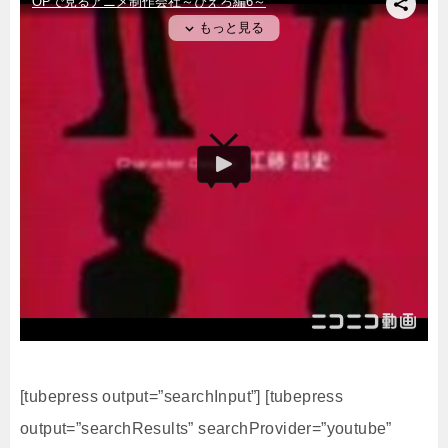
[tubepress output=”searchInput”] [tubepress
output=”searchResults” searchProvider=”youtube”