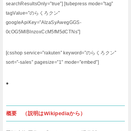
searchResultsOnly=”true”] [tubepress mode=”tag”
tagValue=”のらくろクン”
googleApiKey=”AIzaSyAwegGGS-
0cOG5MlBInzoxCcM5fM5dCTNs”]
[csshop service=”rakuten” keyword=”のらくろクン”
sort=”-sales” pagesize=”1″ mode=”embed”]
●
概要 （説明はWikipediaから）