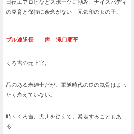
日夜エアロビなどスポーツに励み、ナイスバディ
の発育と保持に余念がない、元気印の女の子。
ブル連隊長 声 – 滝口順平
くろ吉の元上官。
品のある老紳士だが、軍隊時代の鉄の気骨はまっ
たく衰えていない。
時々くろ吉、犬川を従えて、暴走することもあ
る。