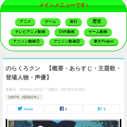
メインメニューです♪
歴史
アニメ
ゲーム
旅行
テレビアニメ動画
OVA動画
ゲーム動画
アニソン動画①
アニソン動画②
東方Project
のらくろクン 【概要・あらすじ・主題歌・
登場人物・声優】
更新日：
2022年11月1日
公開日：
2017年5月26日
1987年（昭和62年）
Tweet
0
0