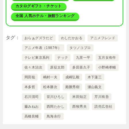
カタログギフト・チケット
全国 人気ホテル・旅館ランキング
タグ
おらぁグズラだど
わしだかおる
アニメフレンド
アニメ年表（1987年）
タツノコプロ
テレビ東京系列
ナック
九里一平
五月女有作
佐々木治次
原征太郎
多田喜久子
小野崎孝輔
岡田聡
嶋村一夫
成嶋弘毅
木下蓮三
本多哲
松本勝次
殿勝秀樹
瀬山義文
石川清司
笹川ひろし
米田知正
芹川有吾
藤みねお
西岡たかし
西牧秀夫
読売広告社
高橋良輔
鳥海永行