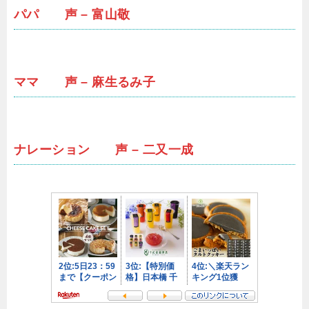
パパ 声 – 富山敬
ママ 声 – 麻生るみ子
ナレーション 声 – 二又一成