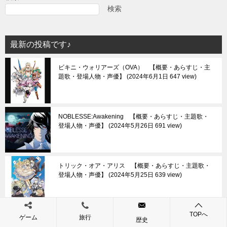
ゲ
検索
ー
シ
最新の投稿です♪
ョ
ビキニ・ウォリアーズ（OVA） 【概要・あらすじ・主
ン
題歌・登場人物・声優】
2024年6月1日 647 view
NOBLESSE:Awakening 【概要・あらすじ・主題歌・
登場人物・声優】
2024年5月26日 691 view
トリック・オア・アリス 【概要・あらすじ・主題歌・
登場人物・声優】
2024年5月25日 639 view
TOPへ
でるた小劇場 【概要・あらすじ・主題歌・登場人物・
ゲーム
旅行
歴史
声優】
2024年5月18日 569 view