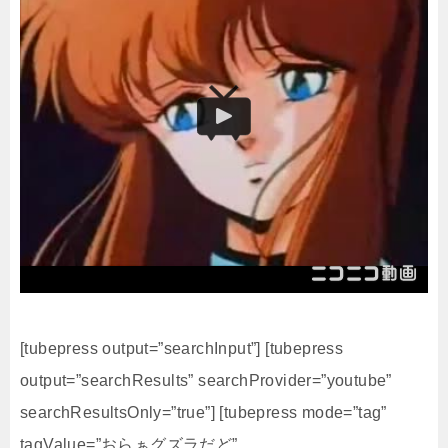
[tubepress output=”searchInput”] [tubepress
output=”searchResults” searchProvider=”youtube”
searchResultsOnly=”true”] [tubepress mode=”tag”
tagValue=”おらぁグズラだど”