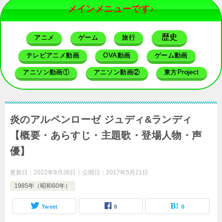
メインメニューです♪
歴史
アニメ
ゲーム
旅行
テレビアニメ動画
OVA動画
ゲーム動画
アニソン動画①
アニソン動画②
東方Project
炎のアルペンローゼ ジュディ&ランディ
【概要・あらすじ・主題歌・登場人物・声
優】
更新日：
2022年9月26日
公開日：
2017年5月21日
1985年（昭和60年）
Tweet
0
0