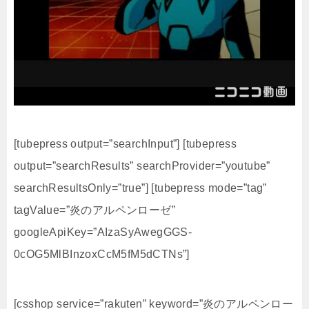
[tubepress output=”searchInput”] [tubepress
output=”searchResults” searchProvider=”youtube”
searchResultsOnly=”true”] [tubepress mode=”tag”
tagValue=”炎のアルペンローゼ”
googleApiKey=”AIzaSyAwegGGS-
0cOG5MlBInzoxCcM5fM5dCTNs”]
[csshop service=”rakuten” keyword=”炎のアルペンロー