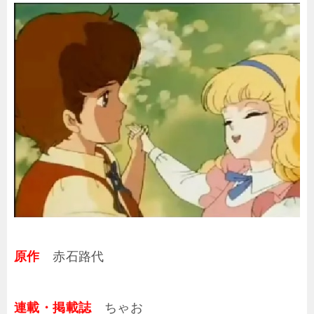
原作
赤石路代
連載・掲載誌
ちゃお