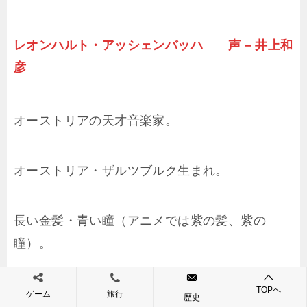
レオンハルト・アッシェンバッハ 声 – 井上和
彦
オーストリアの天才音楽家。
オーストリア・ザルツブルク生まれ。
長い金髪・青い瞳（アニメでは紫の髪、紫の
瞳）。
TOPへ
「アルペンローゼ」の作曲者。
ゲーム
旅行
歴史