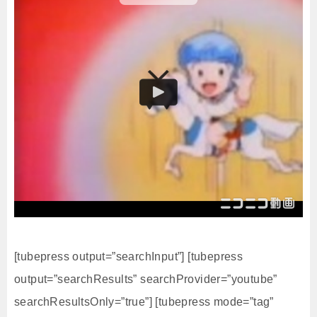
[tubepress output=”searchInput”] [tubepress
output=”searchResults” searchProvider=”youtube”
searchResultsOnly=”true”] [tubepress mode=”tag”