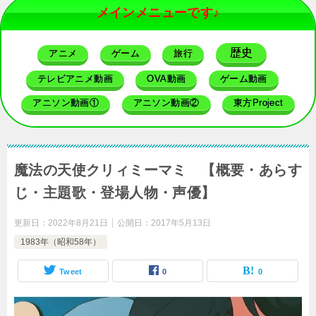
メインメニューです♪
歴史
アニメ
ゲーム
旅行
テレビアニメ動画
OVA動画
ゲーム動画
アニソン動画①
アニソン動画②
東方Project
魔法の天使クリィミーマミ 【概要・あらす
じ・主題歌・登場人物・声優】
更新日：
2022年8月21日
公開日：
2017年5月13日
1983年（昭和58年）
Tweet
0
0