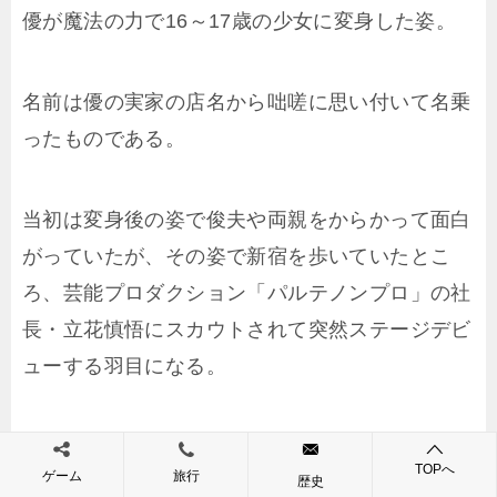
優が魔法の力で16～17歳の少女に変身した姿。
名前は優の実家の店名から咄嗟に思い付いて名乗
ったものである。
当初は変身後の姿で俊夫や両親をからかって面白
がっていたが、その姿で新宿を歩いていたとこ
ろ、芸能プロダクション「パルテノンプロ」の社
長・立花慎悟にスカウトされて突然ステージデビ
ューする羽目になる。
その数日後、歌手として正式にデビューし、気乗
TOPへ
ゲーム
旅行
りのしない優本人の思いとは裏腹に一躍スターと
歴史