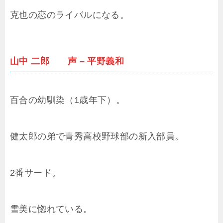
克也の恋のライバルになる。
山中 二郎 声 – 平野義和
百合の幼馴染（1歳年下）。
健太郎の弟で青秀高校野球部の新入部員。
2番サード。
雪美に惚れている。