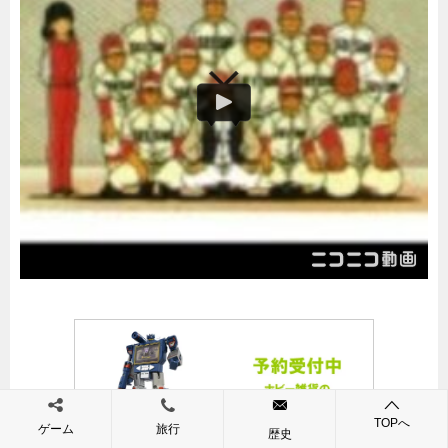
TOPへ
ゲーム
旅行
歴史