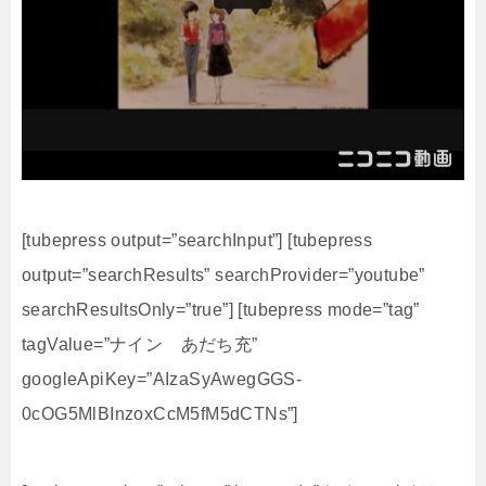
[tubepress output=”searchInput”] [tubepress
output=”searchResults” searchProvider=”youtube”
searchResultsOnly=”true”] [tubepress mode=”tag”
tagValue=”ナイン あだち充”
googleApiKey=”AIzaSyAwegGGS-
0cOG5MlBInzoxCcM5fM5dCTNs”]