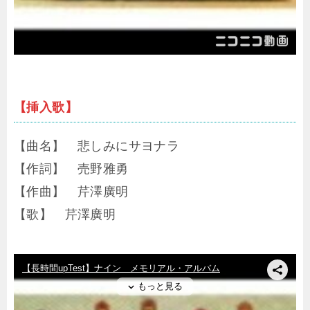
【挿入歌】
【曲名】 悲しみにサヨナラ
【作詞】 売野雅勇
【作曲】 芹澤廣明
【歌】 芹澤廣明