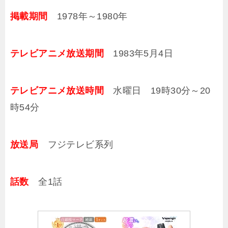
掲載期間
1978年～1980年
テレビアニメ放送期間
1983年5月4日
テレビアニメ放送時間
水曜日 19時30分～20
時54分
放送局
フジテレビ系列
話数
全1話