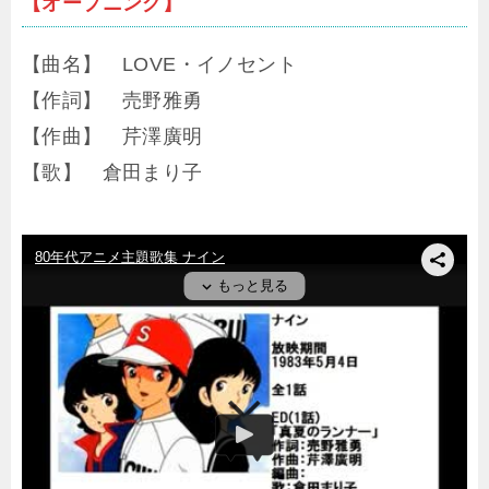
【オープニング】
【曲名】 LOVE・イノセント
【作詞】 売野雅勇
【作曲】 芹澤廣明
【歌】 倉田まり子