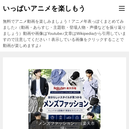
いっぱいアニメを楽しもう
無料でアニメ動画を楽しみましょう！アニメ年表っぽくまとめてみ
ました♪（動画・あらすじ・主題歌・登場人物・声優などを振り返り
ましょう）動画や画像はYoutube♪文章はWikipediaから引用していま
すので注意してください！表示している画像をクリックすることで
動画が楽しめますよ♪
『レディースファッション』（楽
天市場）