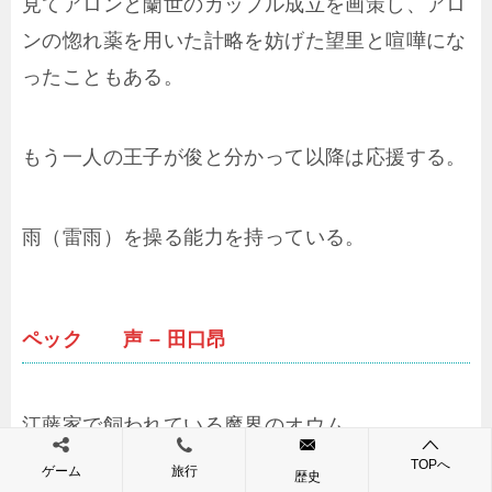
見てアロンと蘭世のカップル成立を画策し、アロ
ンの惚れ薬を用いた計略を妨げた望里と喧嘩にな
ったこともある。
もう一人の王子が俊と分かって以降は応援する。
雨（雷雨）を操る能力を持っている。
ペック 声 – 田口昂
江藤家で飼われている魔界のオウム。
TOPへ
ゲーム
旅行
歴史