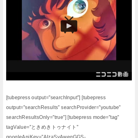
[tubepress output=”searchInput”] [tubepress
output=”searchResults” searchProvider=”youtube”
searchResultsOnly=”true”] [tubepress mode=”tag”
tagValue=”ときめきトゥナイト”
googleApiKey=”AIzaSyAwegGGS-