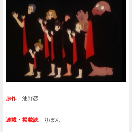
原作
池野恋
連載・掲載誌
りぼん