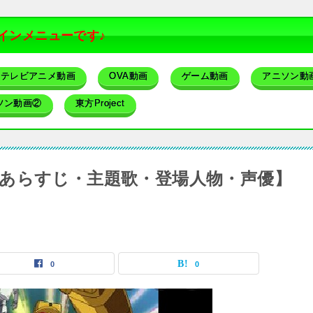
インメニューです♪
テレビアニメ動画
OVA動画
ゲーム動画
アニソン動
ソン動画②
東方Project
あらすじ・主題歌・登場人物・声優】
0
0