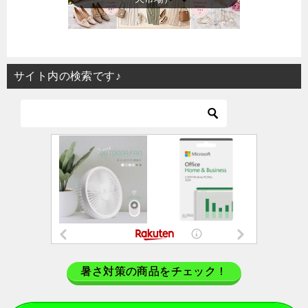
サイト内の検索です♪
暑さ対策の商品をチェック！