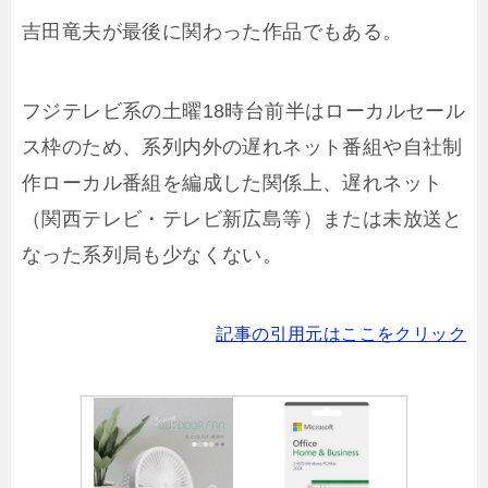
吉田竜夫が最後に関わった作品でもある。
フジテレビ系の土曜18時台前半はローカルセール
ス枠のため、系列内外の遅れネット番組や自社制
作ローカル番組を編成した関係上、遅れネット
（関西テレビ・テレビ新広島等）または未放送と
なった系列局も少なくない。
記事の引用元はここをクリック