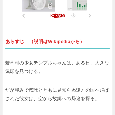
あらすじ （説明はWikipediaから）
若草村の少女テンプルちゃんは、ある日、大きな
気球を見つける。
だが弾みで気球とともに見知らぬ遠方の国へ飛ば
された彼女は、空から故郷への帰途を探る。