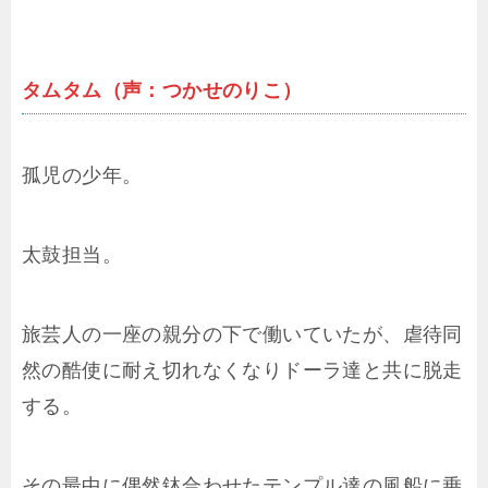
タムタム（声：つかせのりこ）
孤児の少年。
太鼓担当。
旅芸人の一座の親分の下で働いていたが、虐待同
然の酷使に耐え切れなくなりドーラ達と共に脱走
する。
その最中に偶然鉢合わせたテンプル達の風船に乗