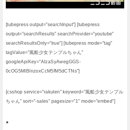
[tubepress output=”searchInput”] [tubepress
output=”searchResults” searchProvider=”youtube”
searchResultsOnly=”true”] [tubepress mode=”tag”
tagValue=”風船少女テンプルちゃん”
googleApiKey=”AIzaSyAwegGGS-
0cOG5MlBInzoxCcM5fM5dCTNs”]
[csshop service=”rakuten” keyword=”風船少女テンプル
ちゃん” sort=”-sales” pagesize=”1″ mode=”embed”]
●