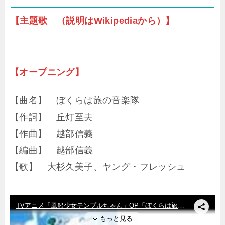
【主題歌 （説明はWikipediaから）】
【オープニング】
【曲名】 ぼくらは旅の音楽隊
【作詞】 丘灯至夫
【作曲】 越部信義
【編曲】 越部信義
【歌】 大杉久美子、ヤング・フレッシュ