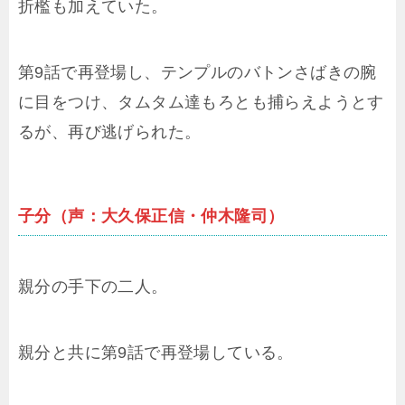
折檻も加えていた。
第9話で再登場し、テンプルのバトンさばきの腕
に目をつけ、タムタム達もろとも捕らえようとす
るが、再び逃げられた。
子分（声：大久保正信・仲木隆司）
親分の手下の二人。
親分と共に第9話で再登場している。