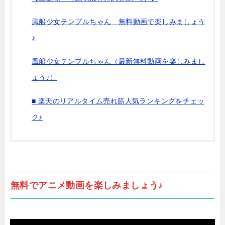
風船少女テンプルちゃん 無料動画で楽しみましょう
♪
風船少女テンプルちゃん（最新無料動画を楽しみまし
ょう♪）
■ 楽天のリアルタイム売れ筋人気ランキングをチェッ
ク♪
無料でアニメ動画を楽しみましょう♪