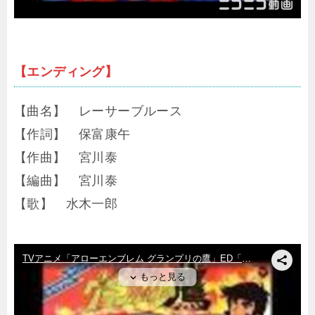
【エンディング】
【曲名】 レーサーブルース
【作詞】 保富康午
【作曲】 宮川泰
【編曲】 宮川泰
【歌】 水木一郎