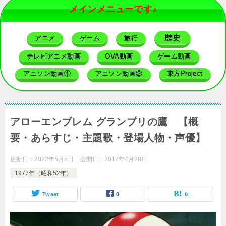
メインメニューです♪
歴史
アニメ
ゲーム
旅行
テレビアニメ動画
OVA動画
ゲーム動画
アニソン動画①
アニソン動画②
東方Project
アローエンブレム グランプリの鷹 【概
要・あらすじ・主題歌・登場人物・声優】
更新日：
2022年5月8日
公開日：
2017年4月28日
1977年（昭和52年）
Tweet
0
0