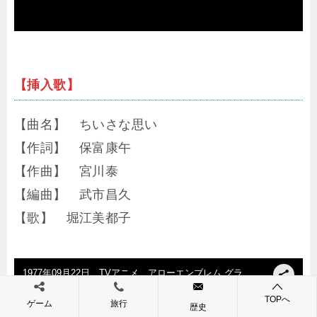
【挿入歌】
【曲名】 ちいさな思い
【作詞】 保富康午
【作曲】 宮川泰
【編曲】 武市昌久
【歌】 堀江美都子
TOPへ
ゲーム
旅行
歴史