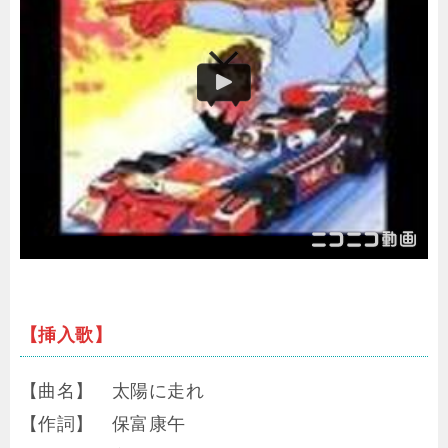
【挿入歌】
【曲名】 太陽に走れ
【作詞】 保富康午