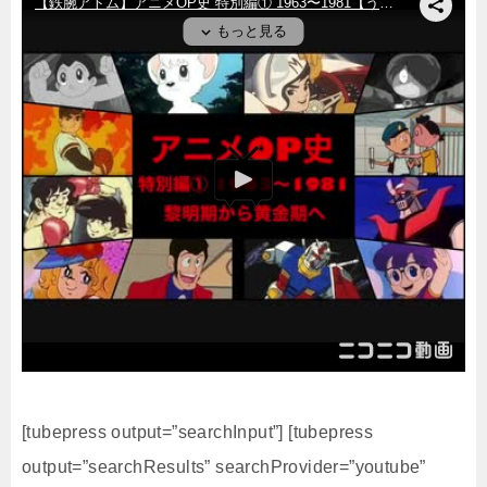
[tubepress output=”searchInput”] [tubepress
output=”searchResults” searchProvider=”youtube”