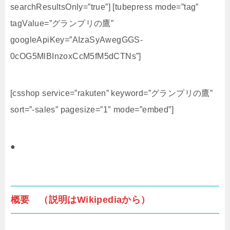
searchResultsOnly=”true”] [tubepress mode=”tag”
tagValue=”グランプリの鷹”
googleApiKey=”AIzaSyAwegGGS-
0cOG5MlBInzoxCcM5fM5dCTNs”]
[csshop service=”rakuten” keyword=”グランプリの鷹”
sort=”-sales” pagesize=”1″ mode=”embed”]
●
概要 （説明はWikipediaから）